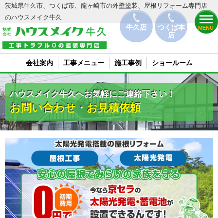
茨城県牛久市、つくば市、龍ヶ崎市の外壁塗装、屋根リフォーム専門店
のハウスメイク牛久
牛久店
つくば本
MENU
店
会社案内
工事メニュー
施工事例
ショールーム
ハウスメイク牛久へお気軽にご連絡下さい！
お問い合わせ・お見積依頼