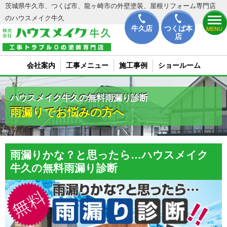
茨城県牛久市、つくば市、龍ヶ崎市の外壁塗装、屋根リフォーム専門店
のハウスメイク牛久
牛久店
つくば本
MENU
店
会社案内
工事メニュー
施工事例
ショールーム
ハウスメイク牛久の無料雨漏り診断
雨漏りでお悩みの方へ
雨漏りかな？と思ったら…ハウスメイク
牛久の無料雨漏り診断