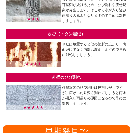
可塑剤が抜けるため、ひび割れや痩せ現
象が発生します。そこから水が入り込み
雨漏りの原因となりますので早めに対処
★★★
しましょう。
さび（トタン屋根）
サビは放置すると他の箇所に広がり、表
面だけでなく内部も腐食しますので早め
に対処しましょう。
★★★★
外壁のひび割れ
外壁塗装のひび割れは軽視しがちです
が、広がったり深く割れてしまうと雨水
が浸入し雨漏りの原因となるので早めに
対処しましょう。
★★★★★
早期発見で