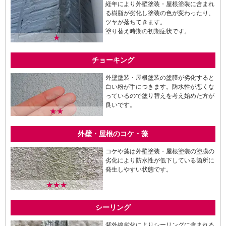
経年により外壁塗装・屋根塗装に含まれ
る樹脂が劣化し塗装の色が変わったり、
ツヤが落ちてきます。
塗り替え時期の初期症状です。
★
チョーキング
外壁塗装・屋根塗装の塗膜が劣化すると
白い粉が手につきます。防水性が悪くな
っているので塗り替えを考え始めた方が
良いです。
★★
外壁・屋根のコケ・藻
コケや藻は外壁塗装・屋根塗装の塗膜の
劣化により防水性が低下している箇所に
発生しやすい状態です。
★★★
シーリング
紫外線劣化によりシーリングに含まれる