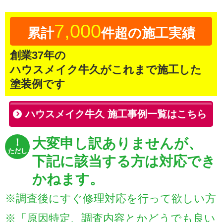
7,000
累計
件超の施工実績
創業
37
年の
ハウスメイク牛久がこれまで施工した
塗装例です
ハウスメイク牛久 施工事例一覧はこちら
大変申し訳ありませんが、
！
ただし
下記に該当する方は対応でき
かねます。
※調査後にすぐ修理対応を行って欲しい方
※「原因特定、調査内容とかどうでも良い