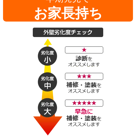
お家
長持ち