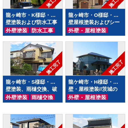
施工完了
施工完了
龍ヶ崎市・K様邸・外
龍ヶ崎市・O様邸・外
壁塗装および防水工事
壁屋根塗装およびシー
リング工事
外壁塗装
防水工事
外壁・屋根塗装
シーリング工事
施工完了
施工完了
龍ヶ崎市・S様邸・外
龍ケ崎市・H様邸・外
壁塗装、雨樋交換、破
壁・屋根塗装//茨城の
風板 板金巻き、軒天上
土浦市・つくば市・牛
外壁塗装
雨樋交換
外壁・屋根塗装
張り工事
久市・龍ヶ崎市・取手
その他のリフォーム
市・阿見町で外壁塗
装・屋根塗装をするな
らハウスメイク牛久へ