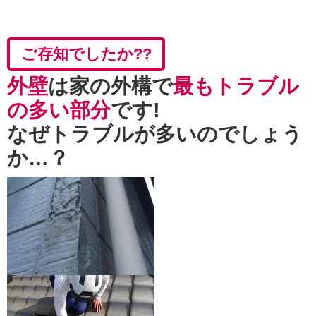
ご存知
でしたか
??
外壁
は家の外構で
最もトラブル
の多い部分
です!
なぜトラブルが多いのでしょう
か…？