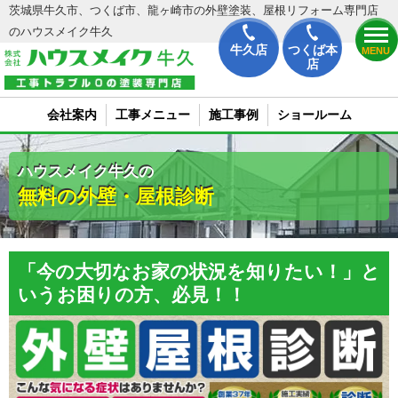
茨城県牛久市、つくば市、龍ヶ崎市の外壁塗装、屋根リフォーム専門店
のハウスメイク牛久
牛久店
つくば本
MENU
店
会社案内
工事メニュー
施工事例
ショールーム
ハウスメイク牛久の
無料の外壁・屋根診断
「今の大切なお家の状況を知りたい！」と
いうお困りの方、必見！！