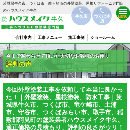
茨城県牛久市、つくば市、龍ヶ崎市の外壁塗装、屋根リフォーム専門店
のハウスメイク牛久
牛久店
つくば本
MENU
店
会社案内
工事メニュー
施工事例
ショールーム
今まで関わらせて頂いた大切なお客様のお便り
評判の声
今回外壁塗装工事を依頼して本当に良かっ
た！｜外壁塗装、屋根塗装、防水工事｜茨
城県牛久市、つくば市、竜ケ崎市、土浦
市、守谷市、つくばみらい市、取手市、稲
敷郡阿見町の塗装業者ハウスメイク牛久、
適正価格の見積もり、評判の良さがウリ！