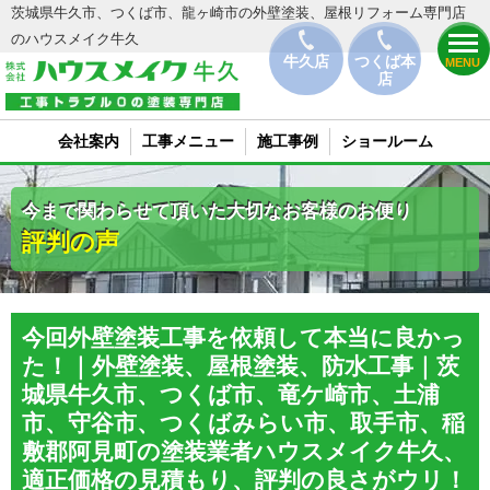
茨城県牛久市、つくば市、龍ヶ崎市の外壁塗装、屋根リフォーム専門店
のハウスメイク牛久
牛久店
つくば本
MENU
店
会社案内
工事メニュー
施工事例
ショールーム
今まで関わらせて頂いた大切なお客様のお便り
評判の声
今回外壁塗装工事を依頼して本当に良かっ
た！｜外壁塗装、屋根塗装、防水工事｜茨
城県牛久市、つくば市、竜ケ崎市、土浦
市、守谷市、つくばみらい市、取手市、稲
敷郡阿見町の塗装業者ハウスメイク牛久、
適正価格の見積もり、評判の良さがウリ！