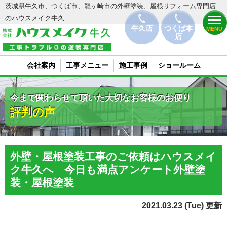
茨城県牛久市、つくば市、龍ヶ崎市の外壁塗装、屋根リフォーム専門店
のハウスメイク牛久
牛久店
つくば本
MENU
店
会社案内
工事メニュー
施工事例
ショールーム
今まで関わらせて頂いた大切なお客様のお便り
評判の声
外壁・屋根塗装工事のご依頼はハウスメイ
ク牛久へ 今日も満点アンケート外壁塗
装・屋根塗装
2021.03.23 (Tue) 更新