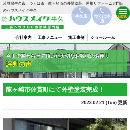
茨城県牛久市、つくば市、龍ヶ崎市の外壁塗装、屋根リフォーム専門店
のハウスメイク牛久
牛久店
つくば本
MENU
店
会社案内
工事メニュー
施工事例
ショールーム
今まで関わらせて頂いた大切なお客様のお便り
評判の声
龍ヶ崎市佐貫町にて外壁塗装完成！
2023.02.21 (Tue) 更新