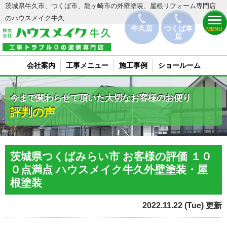
茨城県牛久市、つくば市、龍ヶ崎市の外壁塗装、屋根リフォーム専門店
のハウスメイク牛久
牛久店
つくば本
MENU
店
会社案内
工事メニュー
施工事例
ショールーム
今まで関わらせて頂いた大切なお客様のお便り
評判の声
茨城県つくばみらい市 お客様の評価 １０
０点満点 ハウスメイク牛久外壁塗装・屋
根塗装
2022.11.22 (Tue) 更新