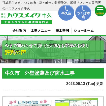
茨城県牛久市、つくば市、龍ヶ崎市の外壁塗装、屋根リフォーム専門店
のハウスメイク牛久
牛久店
つくば本
MENU
店
会社案内
工事メニュー
施工事例
ショールーム
今まで関わらせて頂いた大切なお客様のお便り
評判の声
牛久市 外壁塗装及び防水工事
2023.06.13 (Tue) 更新