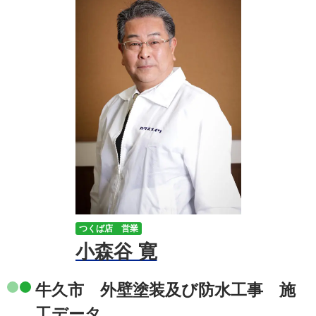
つくば店 営業
小森谷 寛
牛久市 外壁塗装及び防水工事 施
工データ