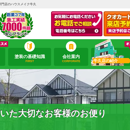
専門店のハウスメイク牛久
塗装の基礎知識
会社案内
牛久店の紹介
FIRST
CORPORATE
いた大切なお客様のお便り