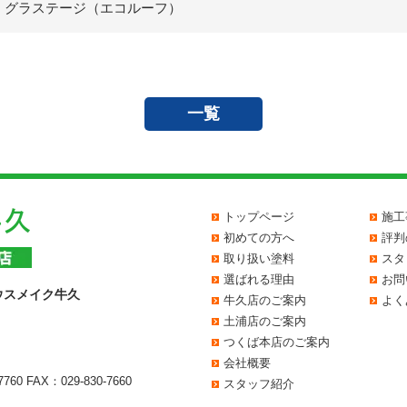
：グラステージ（エコルーフ）
一覧
トップページ
施工
初めての方へ
評判
取り扱い塗料
スタ
選ばれる理由
お問
ウスメイク牛久
牛久店のご案内
よく
土浦店のご案内
つくば本店のご案内
会社概要
7760
FAX：029-830-7660
スタッフ紹介