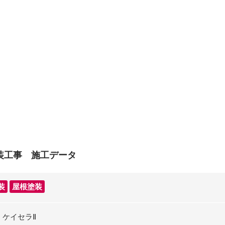
装工事 施工データ
装
屋根塗装
：ケイセラⅡ