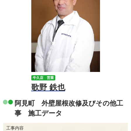
牛久店 営業
歌野 鉄也
阿見町 外壁屋根改修及びその他工
事 施工データ
工事内容