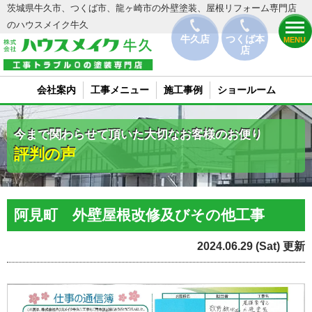
茨城県牛久市、つくば市、龍ヶ崎市の外壁塗装、屋根リフォーム専門店
のハウスメイク牛久
牛久店
つくば本
MENU
店
会社案内
工事メニュー
施工事例
ショールーム
今まで関わらせて頂いた大切なお客様のお便り
評判の声
阿見町 外壁屋根改修及びその他工事
2024.06.29 (Sat) 更新