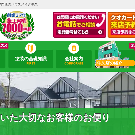
専門店のハウスメイク牛久
塗装の基礎知識
会社案内
牛久店の紹介
FIRST
CORPORATE
いた大切なお客様のお便り