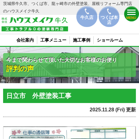
茨城県牛久市、つくば市、龍ヶ崎市の外壁塗装、屋根リフォーム専門店
のハウスメイク牛久
牛久店
つくば本
MENU
店
会社案内
工事メニュー
施工事例
ショールーム
今まで関わらせて頂いた大切なお客様のお便り
評判の声
日立市 外壁塗装工事
2025.11.28 (Fri) 更新