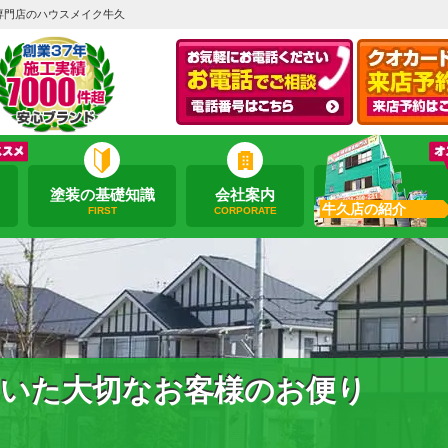
専門店のハウスメイク牛久
塗装の基礎知識
会社案内
牛久店の紹介
FIRST
CORPORATE
いた大切なお客様のお便り