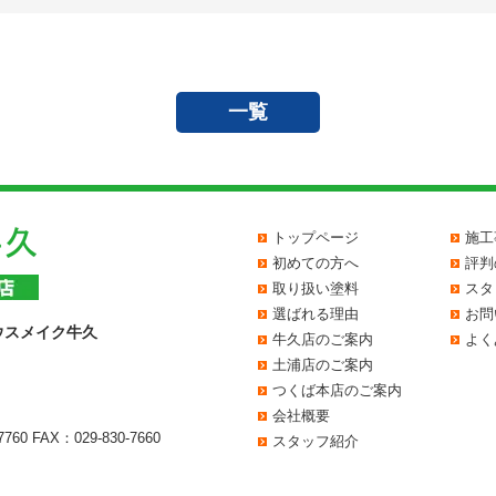
一覧
トップページ
施工
初めての方へ
評判
取り扱い塗料
スタ
選ばれる理由
お問
ウスメイク牛久
牛久店のご案内
よく
土浦店のご案内
つくば本店のご案内
会社概要
7760
FAX：029-830-7660
スタッフ紹介