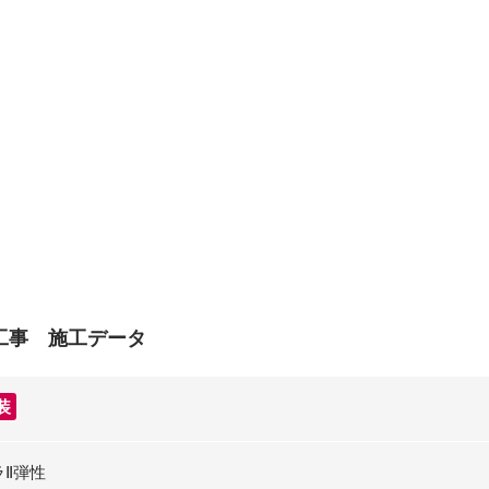
工事 施工データ
装
ラⅡ弾性