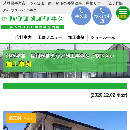
茨城県牛久市、つくば市、龍ヶ崎市の外壁塗装、屋根リフォーム専門店
のハウスメイク牛久
牛久店
つくば本
MENU
店
会社案内
工事メニュー
施工事例
ショールーム
外壁塗装・屋根塗替えなど施工事例をご覧下さい
施工事例
(2020.12.02 更新)
施工後
After