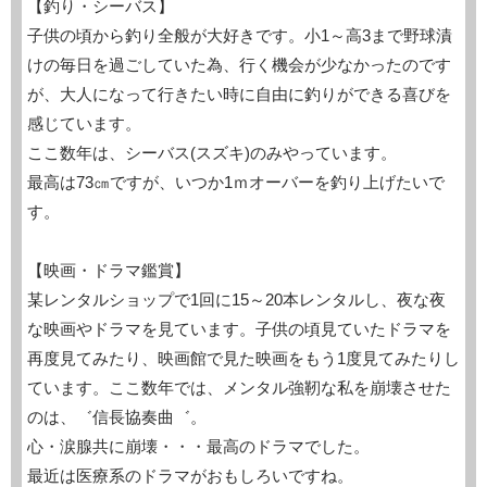
【釣り・シーバス】
子供の頃から釣り全般が大好きです。小1～高3まで野球漬
けの毎日を過ごしていた為、行く機会が少なかったのです
が、大人になって行きたい時に自由に釣りができる喜びを
感じています。
ここ数年は、シーバス(スズキ)のみやっています。
最高は73㎝ですが、いつか1ｍオーバーを釣り上げたいで
す。
【映画・ドラマ鑑賞】
某レンタルショップで1回に15～20本レンタルし、夜な夜
な映画やドラマを見ています。子供の頃見ていたドラマを
再度見てみたり、映画館で見た映画をもう1度見てみたりし
ています。ここ数年では、メンタル強靭な私を崩壊させた
のは、゛信長協奏曲゛。
心・涙腺共に崩壊・・・最高のドラマでした。
最近は医療系のドラマがおもしろいですね。