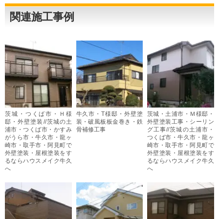
関連施工事例
茨城・つくば市・Ｈ様
牛久市・T様邸・外壁塗
茨城・土浦市・Ｍ様邸・
邸・外壁塗装//茨城の土
装・破風板板金巻き・鉄
外壁塗装工事・シーリン
浦市・つくば市・かすみ
骨補修工事
グ工事//茨城の土浦市・
がうら市・牛久市・龍ヶ
つくば市・牛久市・龍ヶ
崎市・取手市・阿見町で
崎市・取手市・阿見町で
外壁塗装・屋根塗装をす
外壁塗装・屋根塗装をす
るならハウスメイク牛久
るならハウスメイク牛久
へ
へ