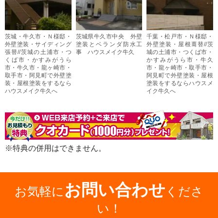
茨城・牛久市・Ｎ様邸・
茨城県牛久市中央 外壁
千葉・松戸市・Ｎ様邸・
外壁塗装・サイディング
塗装とベランダ防水工
外壁塗装・屋根葺替//茨
張替//茨城の土浦市・つ
事 ハウスメイク牛久
城の土浦市・つくば市・
くば市・かすみがうら
かすみがうら市・牛久
市・牛久市・龍ヶ崎市・
市・龍ヶ崎市・取手市・
取手市・阿見町で外壁塗
阿見町で外壁塗装・屋根
装・屋根塗装をするなら
塗装をするならハウスメ
ハウスメイク牛久へ
イク牛久へ
※特典の併用はできません。
お問い合わせ
お気軽に
くださ
い！