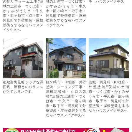
の他リフォーム工事//茨
城の土浦市・つくば市・
事 ハウスメイク牛久
城の土浦市・つくば市・
かすみがうら市・牛久
かすみがうら市・牛久
市・龍ヶ崎市・取手市・
市・龍ヶ崎市・取手市・
阿見町で外壁塗装・屋根
阿見町で外壁塗装・屋根
塗装をするならハウスメ
塗装をするならハウスメ
イク牛久へ
イク牛久へ
稲敷郡阿見町 シックな雰
龍ケ崎市・H様邸・外壁
茨城・阿見町・K.I様邸・
囲気、屋根とのバランス
塗装・シーリング工事・
外壁塗装//茨城の土浦
がとても良いです。
屋根瓦補修・クロス張
市・つくば市・かすみが
替//茨城の土浦市・つく
うら市・牛久市・龍ヶ崎
ば市・牛久市・龍ヶ崎
市・取手市・阿見町で外
市・取手市・阿見町で外
壁塗装・屋根塗装をする
壁塗装・屋根塗装をする
ならハウスメイク牛久へ
ならハウスメイク牛久へ