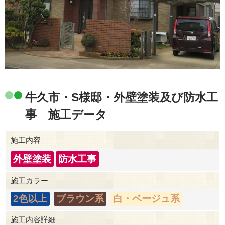
牛久市・S様邸・外壁塗装及び防水工
事 施工データ
施工内容
外壁塗装
防水工事
施工カラー
2色以上
ブラウン系
白・ベージュ系
施工内容詳細