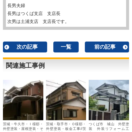
長男夫婦
長男はつくば支店 支店長
次男は土浦支店 支店長です。
次の記事
一覧
前の記事
関連施工事例
茨城・牛久市・Ｉ様邸・
茨城・取手市・Ｏ様邸・
つくば市 城山 外壁塗
外壁塗装・屋根塗装・そ
外壁塗装・板金工事//茨
装 外装リフォーム工