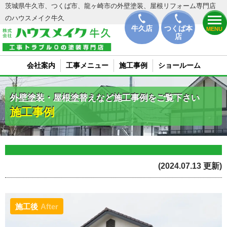
茨城県牛久市、つくば市、龍ヶ崎市の外壁塗装、屋根リフォーム専門店
のハウスメイク牛久
牛久店
つくば本
MENU
店
会社案内
工事メニュー
施工事例
ショールーム
外壁塗装・屋根塗替えなど施工事例をご覧下さい
施工事例
(2024.07.13 更新)
施工後
After