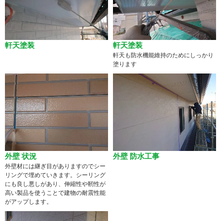
軒天塗装
軒天塗装
軒天も防水機能維持のためにしっかり
塗ります
外壁 状況
外壁 防水工事
外壁材には継ぎ目がありますのでシー
リングで埋めていきます。シーリング
にも良し悪しがあり、伸縮性や靭性が
高い製品を使うことで建物の耐震性能
がアップします。