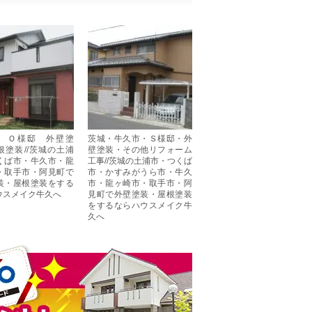
 Ｏ様邸 外壁塗
茨城・牛久市・Ｓ様邸・外
根塗装//茨城の土浦
壁塗装・その他リフォーム
くば市・牛久市・龍
工事//茨城の土浦市・つくば
・取手市・阿見町で
市・かすみがうら市・牛久
装・屋根塗装をする
市・龍ヶ崎市・取手市・阿
ウスメイク牛久へ
見町で外壁塗装・屋根塗装
をするならハウスメイク牛
久へ