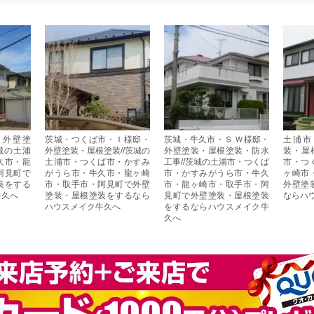
・外壁塗
茨城・つくば市・Ｉ様邸・
茨城・牛久市・Ｓ.Ｗ様邸・
土浦市
城の土浦
外壁塗装・屋根塗装//茨城の
外壁塗装・屋根塗装・防水
装・屋
久市・龍
土浦市・つくば市・かすみ
工事//茨城の土浦市・つくば
市・つ
阿見町で
がうら市・牛久市・龍ヶ崎
市・かすみがうら市・牛久
ヶ崎市
装をする
市・取手市・阿見町で外壁
市・龍ヶ崎市・取手市・阿
外壁塗
牛久へ
塗装・屋根塗装をするなら
見町で外壁塗装・屋根塗装
ならハ
ハウスメイク牛久へ
をするならハウスメイク牛
久へ