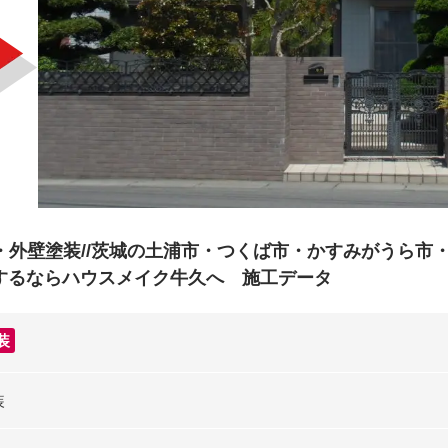
邸 ・外壁塗装//茨城の土浦市・つくば市・かすみがうら
するならハウスメイク牛久へ 施工データ
装
装