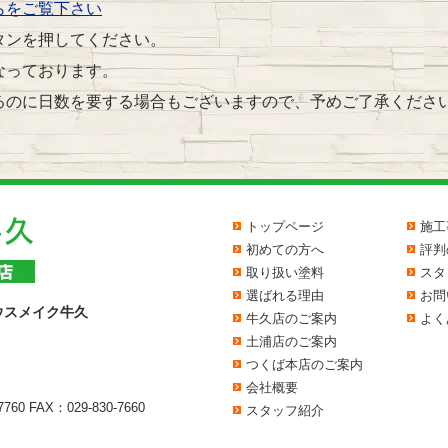
らをご覧下さい
タンを押してください。
なっております。
るのに日数を要する場合もございますので、予めご了承くださ
トップページ
施工
初めての方へ
評判
取り扱い塗料
スタ
選ばれる理由
お問
ウスメイク牛久
牛久店のご案内
よく
土浦店のご案内
つくば本店のご案内
会社概要
7760
FAX：029-830-7660
スタッフ紹介