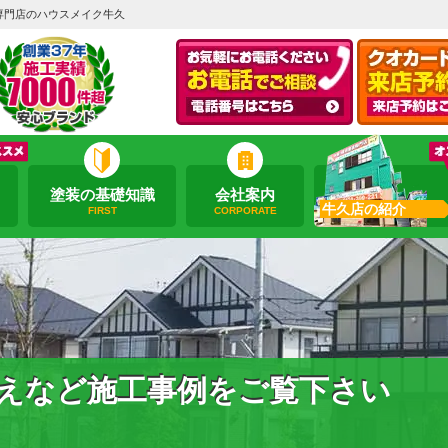
専門店のハウスメイク牛久
塗装の基礎知識
会社案内
牛久店の紹介
FIRST
CORPORATE
えなど施工事例をご覧下さい