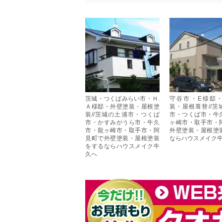
茨城・つくばみらい市・Ｈ.
守谷市・E様邸
Ａ様邸・外壁塗装・屋根塗
装・屋根葺替//茨
装//茨城の土浦市・つくば
市・つくば市・牛
市・かすみがうら市・牛久
ヶ崎市・取手市・
市・龍ヶ崎市・取手市・阿
外壁塗装・屋根塗
見町で外壁塗装・屋根塗装
ならハウスメイク
をするならハウスメイク牛
久へ