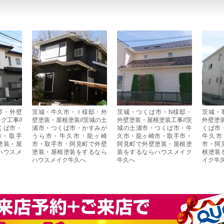
邸・外壁
茨城・牛久市・Ｉ様邸・外
茨城・つくば市・N様邸・
茨城・
グ工事//
壁塗装・屋根塗装//茨城の土
外壁塗装・屋根塗装工事//茨
外壁塗装
くば市・
浦市・つくば市・かすみが
城の土浦市・つくば市・牛
くば市
市・取手
うら市・牛久市・龍ヶ崎
久市・龍ヶ崎市・取手市・
牛久市
塗装・屋
市・取手市・阿見町で外壁
阿見町で外壁塗装・屋根塗
市・阿
ハウスメ
塗装・屋根塗装をするなら
装をするならハウスメイク
根塗装
ハウスメイク牛久へ
牛久へ
イク牛