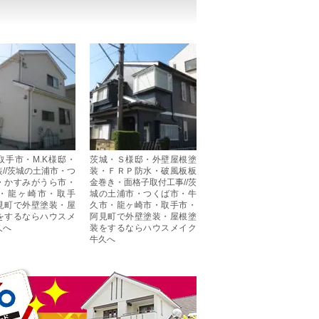
取手市・M.K様邸・
茨城・Ｓ様邸・外壁屋根塗
//茨城の土浦市・つ
装・ＦＲＰ防水・破風板板
・かすみがうら市・
金巻き・面格子取付工事//茨
・龍ヶ崎市・取手
城の土浦市・つくば市・牛
見町で外壁塗装・屋
久市・龍ヶ崎市・取手市・
をするならハウスメ
阿見町で外壁塗装・屋根塗
久へ
装をするならハウスメイク
牛久へ