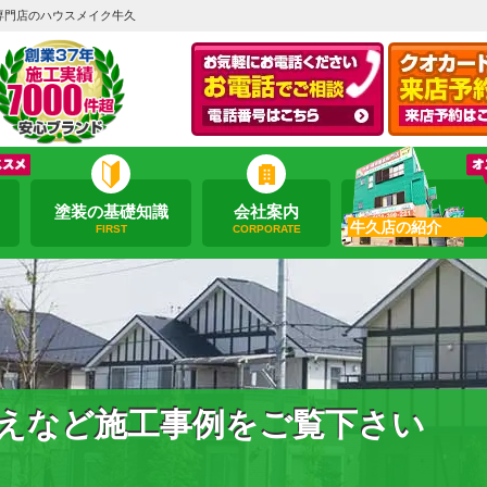
専門店のハウスメイク牛久
塗装の基礎知識
会社案内
牛久店の紹介
FIRST
CORPORATE
えなど施工事例をご覧下さい