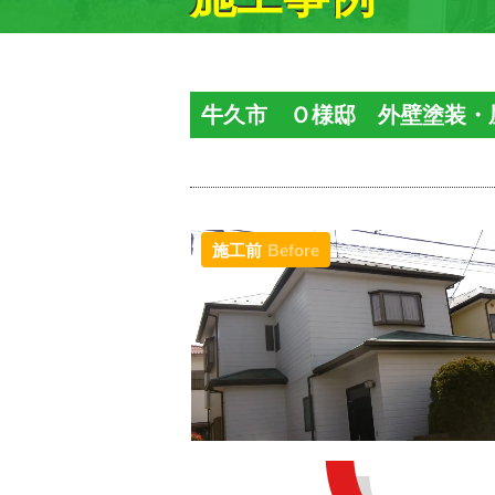
牛久市 Ｏ様邸 外壁塗装・
施工前
Before