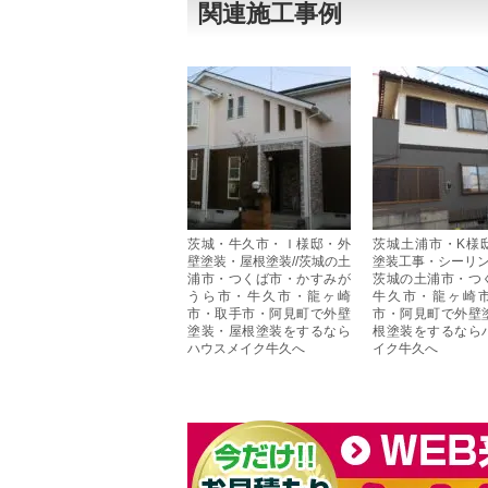
関連施工事例
茨城・牛久市・Ｉ様邸・外
茨城土浦市・K様
壁塗装・屋根塗装//茨城の土
塗装工事・シーリン
浦市・つくば市・かすみが
茨城の土浦市・つ
うら市・牛久市・龍ヶ崎
牛久市・龍ヶ崎
市・取手市・阿見町で外壁
市・阿見町で外壁
塗装・屋根塗装をするなら
根塗装をするなら
ハウスメイク牛久へ
イク牛久へ