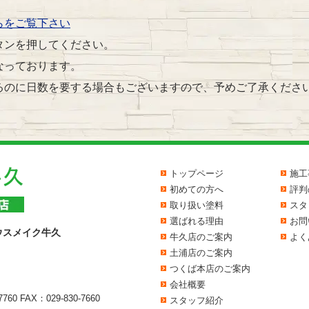
らをご覧下さい
タンを押してください。
なっております。
るのに日数を要する場合もございますので、予めご了承くださ
トップページ
施工
初めての方へ
評判
取り扱い塗料
スタ
選ばれる理由
お問
ウスメイク牛久
牛久店のご案内
よく
土浦店のご案内
つくば本店のご案内
会社概要
7760
FAX：029-830-7660
スタッフ紹介