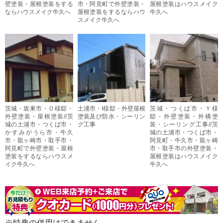
壁塗装・屋根塗装をする
市・阿見町で外壁塗装・
屋根塗装はハウスメイク
ならハウスメイク牛久へ
屋根塗装をするならハウ
牛久へ
スメイク牛久へ
茨城・坂東市・Ｏ様邸・
土浦市・I様邸・外壁屋根
茨城・つくば市・Ｙ様
外壁塗装・屋根塗装//茨
塗装及び防水・シーリン
邸・外壁塗装・外構塗
城の土浦市・つくば市・
グ工事
装・シーリング工事//茨
かすみがうら市・牛久
城の土浦市・つくば市・
市・龍ヶ崎市・取手市・
阿見町・牛久市・龍ヶ崎
阿見町で外壁塗装・屋根
市・取手市の外壁塗装・
塗装をするならハウスメ
屋根塗装はハウスメイク
イク牛久へ
牛久へ
※特典の併用はできません。