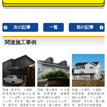
次の記事
一覧
前の記事
関連施工事例
茨城・取手市・Ｙ様邸・
茨城・龍ヶ崎市・Ｋ.Ｋ様
茨城・土浦市・Ａ様邸・
外壁塗装//茨城の土浦
邸・外壁塗装・屋根葺
外壁塗装・屋根塗装//茨
市・つくば市・かすみが
替//茨城の土浦市・つく
城の土浦市・つくば市・
うら市・牛久市・龍ヶ崎
ば市・かすみがうら市・
阿見町・牛久市・龍ヶ崎
市・取手市・阿見町で外
牛久市・龍ヶ崎市・取手
市・取手市の外壁塗装・