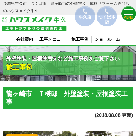
茨城県牛久市、つくば市、龍ヶ崎市の外壁塗装、屋根リフォーム専門店
のハウスメイク牛久
牛久店
つくば本
MENU
店
会社案内
工事メニュー
施工事例
ショールーム
外壁塗装・屋根塗替えなど施工事例をご覧下さい
施工事例
龍ヶ崎市 Ｔ様邸 外壁塗装・屋根塗装工
事
(2018.08.08 更新)