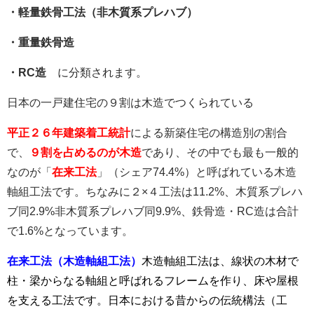
・軽量鉄骨工法（非木質系プレハブ）
・重量鉄骨造
・RC造
に分類されます。
日本の一戸建住宅の９割は木造でつくられている
平正２６年建築着工統計
による新築住宅の構造別の割合
で、
９割を占めるのが木造
であり、その中でも最も一般的
なのが「
在来工法
」（シェア74.4%）と呼ばれている木造
軸組工法です。ちなみに２×４工法は11.2%、木質系プレハ
ブ同2.9%非木質系プレハブ同9.9%、鉄骨造・RC造は合計
で1.6%となっています。
在来工法（木造軸組工法）
木造軸組工法は、線状の木材で
柱・梁からなる軸組と呼ばれるフレームを作り、床や屋根
を支える工法です。日本における昔からの伝統構法（工