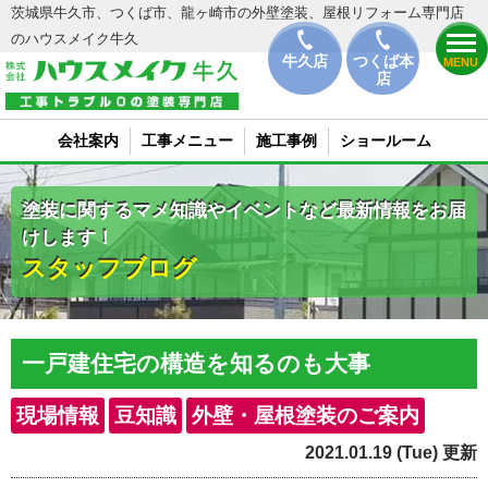
茨城県牛久市、つくば市、龍ヶ崎市の外壁塗装、屋根リフォーム専門店
のハウスメイク牛久
牛久店
つくば本
MENU
店
会社案内
工事メニュー
施工事例
ショールーム
塗装に関するマメ知識やイベントなど最新情報をお届
けします！
スタッフブログ
一戸建住宅の構造を知るのも大事
現場情報
豆知識
外壁・屋根塗装のご案内
2021.01.19 (Tue) 更新