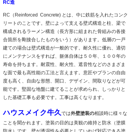
RC造
RC（Reinforced Concrete) とは、中に鉄筋を入れたコンク
リートのことです。壁によって支える壁式構造と柱、梁で
構成されるラーメン構造（長方形に組まれた骨組みの各接
合箇所を剛接合したものをいう）があります。低層の一戸
建ての場合は壁式構造が一般的です。耐久性に優れ、適切
にメンテナンスをすれば、躯体自体は５０年、１００年の
寿命を持ちます。耐震性、耐火性、遮音性などのさまざま
な面で最も高性能の工法と言えます。意匠やプランの自由
度も高く、自由な形態、開口、デザイン、間取りなどが可
能です。堅固な地盤に建てることが求められ、しっかりと
した基礎工事も必要です。工事は高くなります。
ハウスメイク牛久
では
外壁塗装の
相談時に様々な
ことを聞かれます。塗装の目的は美観の維持と防水（塗膜
防水）です。壁が透湿性を必要としていれば対応できる塗