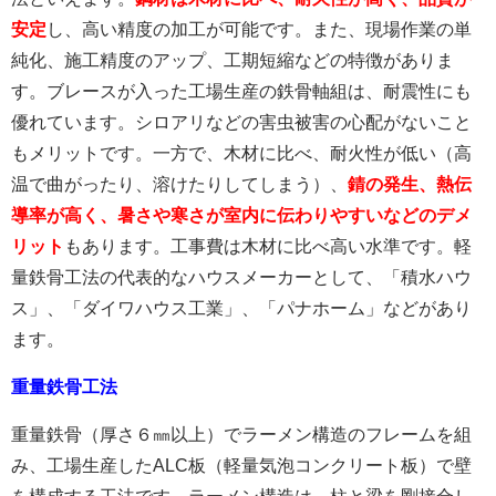
安定
し、高い精度の加工が可能です。また、現場作業の単
純化、施工精度のアップ、工期短縮などの特徴がありま
す。ブレースが入った工場生産の鉄骨軸組は、耐震性にも
優れています。シロアリなどの害虫被害の心配がないこと
もメリットです。一方で、木材に比べ、耐火性が低い（高
温で曲がったり、溶けたりしてしまう）、
錆の発生、熱伝
導率が高く、暑さや寒さが室内に伝わりやすいなどのデメ
リット
もあります。工事費は木材に比べ高い水準です。軽
量鉄骨工法の代表的なハウスメーカーとして、「積水ハウ
ス」、「ダイワハウス工業」、「パナホーム」などがあり
ます。
重量鉄骨工法
重量鉄骨（厚さ６㎜以上）でラーメン構造のフレームを組
み、工場生産したALC板（軽量気泡コンクリート板）で壁