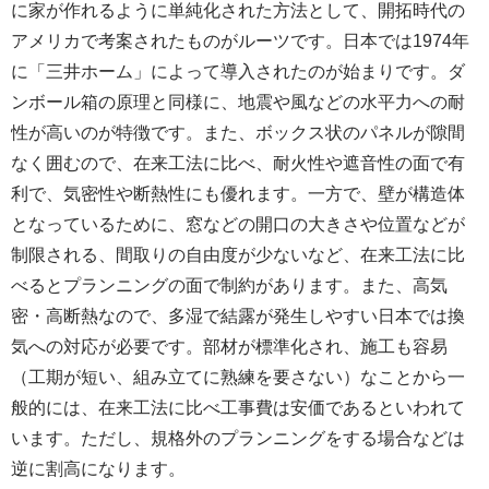
に家が作れるように単純化された方法として、開拓時代の
アメリカで考案されたものがルーツです。日本では1974年
に「三井ホーム」によって導入されたのが始まりです。ダ
ンボール箱の原理と同様に、地震や風などの水平力への耐
性が高いのが特徴です。また、ボックス状のパネルが隙間
なく囲むので、在来工法に比べ、耐火性や遮音性の面で有
利で、気密性や断熱性にも優れます。一方で、壁が構造体
となっているために、窓などの開口の大きさや位置などが
制限される、間取りの自由度が少ないなど、在来工法に比
べるとプランニングの面で制約があります。また、高気
密・高断熱なので、多湿で結露が発生しやすい日本では換
気への対応が必要です。部材が標準化され、施工も容易
（工期が短い、組み立てに熟練を要さない）なことから一
般的には、在来工法に比べ工事費は安価であるといわれて
います。ただし、規格外のプランニングをする場合などは
逆に割高になります。