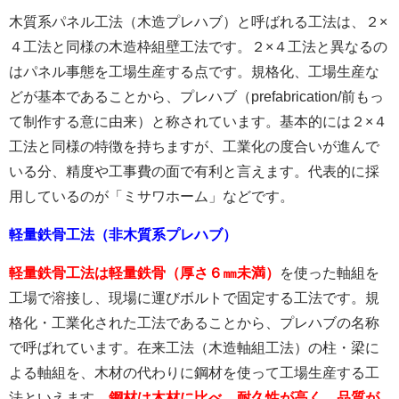
木質系パネル工法（木造プレハブ）と呼ばれる工法は、２×
４工法と同様の木造枠組壁工法です。２×４工法と異なるの
はパネル事態を工場生産する点です。規格化、工場生産な
どが基本であることから、プレハブ（prefabrication/前もっ
て制作する意に由来）と称されています。基本的には２×４
工法と同様の特徴を持ちますが、工業化の度合いが進んで
いる分、精度や工事費の面で有利と言えます。代表的に採
用しているのが「ミサワホーム」などです。
軽量鉄骨工法（非木質系プレハブ）
軽量鉄骨工法は軽量鉄骨（厚さ６㎜未満）
を使った軸組を
工場で溶接し、現場に運びボルトで固定する工法です。規
格化・工業化された工法であることから、プレハブの名称
で呼ばれています。在来工法（木造軸組工法）の柱・梁に
よる軸組を、木材の代わりに鋼材を使って工場生産する工
法といえます。
鋼材は木材に比べ、耐久性が高く、品質が