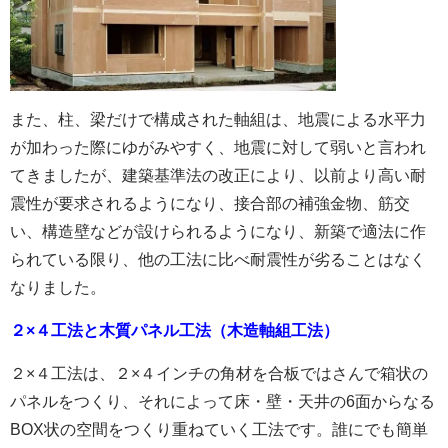
また、柱、梁だけで構成された軸組は、地震による水平力
が加わった際にゆがみやすく、地震に対して弱いと言われ
てきましたが、建築基準法の改正により、以前より高い耐
震性が要求されるようになり、接合部の補強金物、筋交
い、構造壁などが設けられるようになり、新築で適法に作
られている限り、他の工法に比べ耐震性が劣ることはなく
なりました。
２×４工法と木質パネル工法（木造軸組工法）
２×４工法は、２×４インチの角材を合板ではさんで箱状の
パネルをつくり、それによって床・壁・天井の6面からなる
BOX状の空間をつくり重ねていく工法です。誰にでも簡単