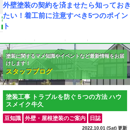
茨城県牛久市、つくば市、龍ヶ崎市の外壁塗装、屋根リフォーム専門店
外壁塗装の契約を済ませたら知ってお
のハウスメイク牛久
たい！着工前に注意すべき5つのポイン
牛久店
つくば本
MENU
店
ト
会社案内
工事メニュー
施工事例
ショールーム
塗装に関するマメ知識やイベントなど最新情報をお届
けします！
スタッフブログ
塗装工事 トラブルを防ぐ５つの方法 ハウ
スメイク牛久
豆知識
外壁・屋根塗装のご案内
日誌
2022.10.01 (Sat) 更新