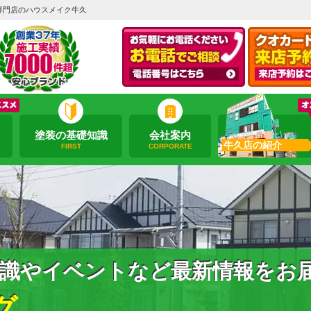
専門店のハウスメイク牛久
塗装の基礎知識
会社案内
牛久店の紹介
FIRST
CORPORATE
識やイベントなど最新情報をお
グ