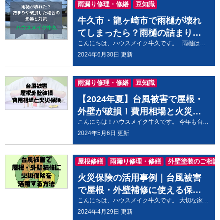
雨漏り修理・修繕
豆知識
牛久市・龍ヶ崎市で雨樋が壊れ
てしまったら？雨樋の詰まりや
こんにちは、ハウスメイク牛久です。 雨樋は、建物の屋根から雨水を排水するために使用される重要な家の一部です。雨樋が詰まったり破損したりすると、家やその周辺に様々な問題が生じる可能性があります！ 今住んでいる家を長く大事にするには雨樋のメンテナンスがとても大事です。 雨水をうまく排水できないと家の外壁や土台にダメージを与えたり、カビや雨漏りなどの原因になることもあります。雨樋をメンテナンスしないと家の老朽化のスピードを早めてしまいかねません。 今回はそんな雨樋について、外壁塗装・屋根塗装のプロが、「雨樋が詰まる原因」と「詰まりや破損が家に引き起こす影響」、「それに対する対策」についてご説明していきます。 雨樋が詰まる原因３つ 雨樋が詰まる主な原因として下記の３つがあります。 庭木や住宅周辺に植えられた木々の葉が風で飛んできて、雨樋に詰まってしまうケースがあります。家の周りに背の高い木がある場合は気を付けた方がよさそうです。 風で舞い上がった砂や土が少しずつ蓄積し、雨樋が詰まってしまうことが考えられます。海の近くやトラックの交通量が多い地域は砂や土が雨樋にたまりやすいので注意しましょう。 野生の鳥が巣を作り、運ばれてきた葉っぱや泥によって雨樋が詰まってしまうケースは意外に多くあります 。たまには点検を行いましょう。 溜まった土埃などを放置すると、飛んできた草木の種が根を張り雨樋が壊れる原因になります。 雨樋の掃除は年に1回～2回のペースでOKなので、定期的に点検を行うようにしましょう。 なお、雨樋掃除は高所作業となり、転落などの危険が伴います。 もし、少しでも「不安だな…」と感じたら、無理をせずにプロに依頼することをお勧めします。 雨樋が壊れたりゴミで詰まっているときの影響は？ 雨樋は、雨水を屋根から落とし建物の周りに水がたまらないようにする重要な役割を担っています。 そのため、雨樋が壊れたり、ゴミが詰まって正常に雨水を排水できない状態になると、以下のような影響が出ます。 雨水が周囲に流れ落ち、建物の周りに水たまりができる。また雨水が跳ねることで防水が十分でない箇所で予期せぬ浸水が起こる。 雨水が家の中に流れ込み、壁や天井に水漏れが発生する。 雨水が地盤に染み込み、建物の基礎にダメージを与えることがある。 このように雨樋の破損は、大切なお住まいに損害が及ぶことがありますので、ハウスメイク牛久では早急に対処することをオススメしております。 ↓ ↓ ↓ ↓ ↓ ↓ ↓ ↓ ↓ ↓ ↓ ↓ ↓ ↓ ↓ ハウスメイク牛久店へのお見積り・ご相談はお電話またはWebから！ 雨樋が壊れたり詰まってもそのままで大丈夫？ 結論から言うと雨樋が壊れたり、詰まったりした場合、すぐに修理することが望ましいです。 雨樋には雨水による建物の浸食を防ぐという大切な役割があります。 特に、雨季や台風シーズンなど雨が多い時期に雨樋が正常に機能していないと屋根と壁のつなぎ目（軒天）に雨水が伝い、それが染み込むことで雨漏りや外壁の腐食やカビに繋がることとなります。 また、雨水が地盤に染み込み建物の基礎にダメージが行くと補修が大がかりになってしまいます。被害が大きくなる前に早めに修理しましょう。 ただし、雨樋が一時的に壊れている場合やすぐに修理できない場合でも、一時的な対処方法があります。 例えば、雨樋が詰まっている場合は、応急処置として水の流れを作っておくことで詰まりを取り除くことができます。また、雨樋が壊れている場合は、防水シートやタールペーパーなどで仮止めすることができます。 防水シートやタールペーパーは、ホームセンターで手に入れることができますので自分でも応急処置はできそうですね。 しかし、これらの一時的な対処方法は、長期的な解決策としては不十分です。壊れた雨樋は適切な方法で修理することが理想的な対応です。 雨樋の定期的な点検とメンテナンス 雨樋が壊れる主な原因は、経年劣化や外力による破損、ゴミ詰まりなどが挙げられます。雨樋が正常に機能しているかどうかを定期的に点検し、必要に応じてメンテナンスを行うことが重要です。 点検の際には、 雨樋にゴミや落ち葉が詰まっていないか 破損や変形がないか を確認しましょう。 また、定期的に雨樋を清掃・洗浄することで、ゴミや落ち葉の詰まりを防ぎ、雨樋の寿命を延ばすことができます。 詰まりの予防には「落ち葉よけシート」が利用できます。ホームセンターやインターネットで購入した落ち葉よけシートを設置して雨樋の詰まりを予防しましょう。 もし、自分で行う場合は、高所作業となりますので十分な安全対策を講じた上で作業を行うようにしましょう。 なお、雨樋の雨水の排水に関わる部分の工事はプロでも気をつかう作業となります。雨水の排水が不十分であった場合、雨漏りや住宅の躯体の腐食につながる可能性があるので、正直なところDIYでの作業はあまりおすすめしません。 外壁や屋根の塗り替えなど、建物のメンテナンスを計画する際に雨樋も作業対象に加えてみるといいでしょう。 もちろん、プロの業者であれば雨樋の点検とメンテナンスだけを依頼することもできます。 ↓ ↓ ↓ ↓ ↓ ↓ ↓ ↓ ↓ ↓ ↓ ↓ ↓ ↓ ↓ ハウスメイク牛久へメンテナンスご相談はこちらから 雨樋が壊れた？詰まりや破損した場合の影響と対策まとめ 家の雨樋が壊れたりゴミで詰まっていると、雨水が家の中に流れ込んで壁や天井に水漏れが発生するなど、家を老朽化する様々な影響が出る可能性があります。 そのため早急に修理することが重要です。定期的な点検とメンテナンスを行って雨樋の寿命を延ばし、建物全体への被害を防止していきましょう。 また、点検や修理には安全対策をしっかり準備して行うようにしましょう。ケガを負っては元も子もないですからね！ 雨樋や屋根、外壁にご心配なことがありましたら、お気軽に当店までご相談ください。
破損の影響と対策
2024年6月30日 更新
雨漏り修理・修繕
豆知識
【2024年夏】台風被害で屋根・
外壁が破損！費用相場と火災保
こんにちは！ハウスメイク牛久です。 今年も台風シーズンが到来します。 近年は異常気象の影響もあり、台風による被害が拡大しています。強風や豪雨によって、屋根や外壁だけでなく、家全体に大きな被害をもたらす可能性があります。 大切な家を守るために、事前にしっかりと備えておくことが重要です。 そこでハウスメイク牛久より、台風被害に備えておくことの重要性についてお話します。 このページでは、台風ではどのような被害の種類があって、それを修復するにはどれくらいの費用がかかるのかを説明いたします。 被害に合った場合に焦らず対応できるよう準備しておくと不安が解消できるので、この記事を読んで賢く備えておきましょう。 台風被害にあった家の具体的な破損事例 台風では下記のような家の破損が起こる可能性があります。 屋根の破損事例 雨樋の破損・飛散 屋根材の破損・めくれ 野地板の破損 雨漏り 外壁の破損事例 サイディングの破損・飛散 モルタルのひび割れ・剥離 外壁塗装の剥がれ 窓ガラスの破損 雨樋の破損 雨漏り 台風被害による屋根・外壁補修の費用相場 台風や大雨などの自然災害によって、屋根や外壁が破損してしまうと、修理費用が大きな負担となります。 そこで、台風被害による屋根・外壁補修の費用相場と賢く費用を抑えるポイントについて詳しく解説します。 被害状況ごとの補修費用相場 補修内容 費用相場 軽微な破損の補修・瓦のずれ直し・外壁のひび割れ補修・軒天板張り直し・雨樋補修・窓ガラス張替など 5万円～50万円 部分的な破損の補修・瓦の飛散・外壁の一部破損補修など 50万円～100万円 広範囲な破損・屋根葺き替え・外壁全体の張り直しなど 100万円～数百万円 家全体に被害が出ている場合は、家の立て直しを検討する必要があります。その場合は上記以上の金額を考えておいた方がいいでしょう。 賢く費用を抑えるポイント 補修費用が大きくなるとしても、なるべく費用を抑えながら補修依頼する方法を５つ説明します。 １．複数の業者から見積もりを取る: 複数の業者から見積もりを取ることで、比較検討し、最適な業者を選ぶことができます。 ２．火災保険を活用する: 台風被害によって屋根や外壁が破損した場合、火災保険で補償される可能性があります。 ３．補助金の活用: 自治体によっては、台風被害を受けた家屋に対する補助金制度を設けている場合があります。 ４．軽微な破損は自分で修理する: 軽微な破損であれば、自分で修理することで費用を抑えることができます。 ５．業者選びを慎重に行う: 経験豊富な実績のある業者を選ぶことが重要です。 台風被害による屋根・外壁補修費用は、被害状況や修繕方法によって大きく異なります。 賢く費用を抑えるためには、複数の業者から見積もりを取ったり、火災保険や補助金制度を活用したりすることが重要です。 また、業者選びも慎重に行ってください。地元の信頼できる業者に依頼しましょう。 火災保険の賢い使い方 台風被害にあった場合は火災保険で補修費用をカバーできる可能性が高いので、ご自分が加入している保険をご確認ください。 火災保険申請手続きの流れ 基本的には施主様の申請が必要です。加入している保険の証書をよく確認しておいてください。 最初の手順としては、保険会社に問合せをすることです。その際の注意点は「被災した場所はどこですか」「いつの暴風雨によるものですか」など聞かれますので、答えをきちんと用意しておくとよいです。被害箇所を写真で残しておくと間違いないでしょう。 電話で申請を申し込むと郵送で書類が送られてきますので、書面に必要箇所を漏れなく記載してください。 業者に調査を依頼し見積書と写真を添えて書類と一緒に保険会社に送り返します。 結果は１か月前後で電話にて連絡がきます。 掛け金や保険内容、保険会社により異なりますが、大半の方が保険金を受理され工事費に補てんしています。 過去の例でみても、当社の工事費の７割前後の保険金が認められたケースが多々あります。 「屋根の棟の押さえが浮いている。」「瓦が大きくずれてしまった。」「雨樋が破損している。」「外構フェンスが曲がってしまっている」など保険による対応が可能か確認したい場合はハウスメイク牛久までお問合せ下さい。 火災保険の適用範囲 火災保険金の適用範囲や受給に関する注意点を下記ページで詳しく解説しております。こちらもご覧いただき、ご活用ください。 https://ushiku-tosou.com/blog/21520/ 台風被害はハウスメイク牛久にご相談ください。 火災保険に関する無料相談を受け付けております。茨城県にお住まいの方には安心・丁寧な対応と、豊富な経験を持つ職人が責任をもって施工させていただきます。茨城県外のお客様には、豊富な経験と実績を持つ修理業者を紹介させていただきます。 ↓ ↓ ↓ ↓ ↓ ↓ ↓ ↓ ↓ ↓ ↓ ↓ ↓ ↓ ↓ ハウスメイク牛久店へのお見積り・ご相談はお電話またはWebから！ まとめ 大切なお家を台風被害から守るために事前にしっかりと備えておくことが重要です。 台風シーズン前に屋根や外壁などの状態を点検し、必要に応じて補修しておきましょう。特に、経年劣化が進んでいる箇所や、前回の台風で被害を受けた箇所は重点的にチェックしてください。 また、台風の接近情報や避難勧告などの情報は早めに入手するようにしましょう。自治体のホームページや防災アプリなどを活用すると便利です。 台風被害に対する不安や疑問があれば、リフォーム会社などの専門家に相談することをおすすめします。経験豊富なスタッフが、適切なアドバイスやサポートを提供してくれます。 大切な家を守るために、今すぐ行動しましょう！ ハウスメイク牛久では、台風被害に関する無料相談や、屋根や外壁の点検・補修などのサービスを提供しております。お気軽にご相談ください。
険の賢い使い方
2024年5月6日 更新
屋根修繕
雨漏り修理・修繕
外壁塗装のご相談
火災保険の活用事例｜台風被害
で屋根・外壁補修に使える保険
こんにちは、ハウスメイク牛久です。 大切な家が台風や大雨で傷ついてしまったとき、どうしたらいいかすぐに判断するのが難しいですよね。 この記事では外壁や屋根の修理を上手に進めるための方法や、火災保険の活用方法について説明いたします。 あなたの大切な家を安心して過ごせる場所に戻すお手伝いをさせてください。 台風や大雨で被害を受けた場合に火災保険は使える？ 台風や大雨による住宅被害を受けた場合、補修費用は100万円以上にもなる可能性も高く、全額自己負担だと額が大きくて不安になります。こんな場合にどんな保険だったら使えるのか、どのような補修内容なら保険が適用できるのかをご紹介します。 火災保険には種類があります 火災保険にはいくつかの種類があります。以下に、主な火災保険の種類とその補償内容を詳しく説明します。 住宅用火災保険 住宅用の基本的な火災保険です。建物と家財の補償が別々に契約できます。一般住宅が火災・落雷・台風・破裂や爆発などの災害で建物に損害があった場合に補償されます。この保険は屋根や外壁の破損補修に適用されることがあります。 住宅総合保険 住宅火災保険の補償内容にプラスして、落下物、衝突、倒壊、水漏れ、盗難などの損害にも対応します。建物と家財の補償が一緒になっていて、あらゆるリスクに対応できます。この保険は屋根や外壁の破損補修に適用されることがあります。 団地保険 マンションや共同住宅専用の住宅総合保険です。住宅総合保険とほぼ同じ内容で補償をしてくれます。 オールリスクタイプ 自分の生活スタイルや住居タイプに合わせて、補償タイプが選べる火災保険です。付帯サービスも付いていることが多く、カギの紛失や水回りのトラブルなどにも対応しています。この保険は屋根や外壁の破損補修に適用されることがあります。 特約火災保険 住宅金融支援機構や財形住宅金融株式会社などにお金を借りて住宅を建築・購入・リフォームする場合に加入する保険です。火災や落雷、労働争議などで招いてしまった暴力行為や破損行為などと幅広く補償してくれます。 店舗用火災保険 店舗や事業所などの建物にかける火災保険です。普通火災保険と店舗総合保険の2つのタイプがあります。 自分の建築物がどういった保険に入っているか確認してくださいね。また、災害に巻き込まれるのかを想定し、各種火災保険のデメリットとメリットを比較して、最適な保険を選びましょう。 台風被害で屋根・外壁補修に使える火災保険と適用可能な補修内容を解説 大風被害にあってしまった場合、外壁と屋根の修理に火災保険を活用することは可能です。 実際に適用可能な保険の種類と適用可能な補修内容について詳しく説明いたします。 台風被害で使える火災保険の種類 住宅火災保険 一般的な自然災害（火災、落雷、台風、破裂、風災、ひょう、雪災など）による被害を補償するシンプルな保険です。外壁塗装や屋根塗装に使用されることがあります。 住宅総合保険 住宅火災保険よりも広範な補償範囲を持ち、破損、盗難、いたずら、漏水など自然災害以外の災害も対象になります。外壁塗装や屋根塗装にも適用されることがあります。 火災保険の適用範囲 自然災害による被害: 台風、風災、雪災、雨、洪水、土砂崩れ、落雷、地震などの自然災害によって生じた外壁や屋根の破損は火災保険の適用範囲に含まれます。具体的には下記のような場合が保険の補償内容になります。 火災（失火や落雷） 自然災害の一部として、火災による被害が補償されます。建物や家財の損傷、焼失などが含まれます。 風災（台風や竜巻などの強風） 強風によって飛来物が屋根や窓ガラスに当たり、損傷を受けた場合に補償されます。 雹災（ひょう） 雹（ひょう）による建物の損傷や屋根の破損が補償対象です。 雪災 豪雪による屋根の損傷や倒壊が火災保険で補償されます。 水災（洪水、集中豪雨、土砂崩れ） 洪水や集中豪雨による浸水被害、土砂崩れによる建物の損傷が補償されます。 屋根や外壁の破損は下記のような内容が補償対象になります。 ・物理的な飛来物や土砂崩れによって屋根や外壁が破損した場合・台風による雨漏りが起こった場合・台風による強風で雨樋や金属部分が壊れた場合・台風による洪水で浸水被害があった場合 火災保険の対象にならない破損はある？ 火災保険は、予測できない偶然発生してしまった事故により、建物や家財に損害が出た場合に補償されます。 火災保険の適用範囲外となるケースもあるので詳しく説明します。 経年劣化（老朽化）による破損 建物や家財が経年劣化によって損傷した場合、火災保険の適用範囲外です。例えば、古くなった屋根材や壁のひび割れなどが該当します。 発生して3年以上経過している被害 火災保険は、損害が発生してから3年以内に申請しなければ適用されません。3年以上経過した被害は補償対象外です。 故意に壊した破損 自分自身が故意に建物や家財を壊した場合、火災保険の適用範囲外です。 この中でも特に経年劣化によるひび割れや老朽化による破損は火災保険の適用範囲外になってしまうので、台風による被害なのに経年劣化の破損と判断されないようにしなければいけません。 この判断を行うのは保険会社ですが、破損個所が保険の適用外になってしまうと困りますよね。 これを防ぐために地元のリフォーム会社に先に相談しておくことお勧めします。 破損個所や補修箇所の判断、また補修金額の概算をしてもらってください。 ハウスメイク牛久では火災保険の適用範囲に詳しいスタッフがおりますので、お電話またはWebからご相談いただけましたらすぐに対応させていただきます。 ↓ ↓ ↓ ↓ ↓ ↓ ↓ ↓ ↓ ↓ ↓ ↓ ↓ ↓ ↓ ハウスメイク牛久店へのお見積り・ご相談はお電話またはWebから！ 火災保険を請求する場合に注意することはある？ 火災保険を請求する際には、請求金額がしっかりもらえるように以下のポイントに注意してください。 被害の補修額が20万円未満は請求できない？補修費用が20万円未満の場合は保険請求できない場合があります。補修費用が少額になりそうな場合は事前に業者に保険請求することを相談しましょう。 請求期限に注意すること！被害が発生してから火災保険の請求手続きを始めるまでには、3年の時効があります。早めに請求手続きを進めましょう。 一度保険金が給付された箇所は請求できない！一度保険金が支払われた箇所は、修理をしないと以後申請できないことがあります。修理が必要な場合は早めに対応しましょう。 保険金の8割を一度に受け取ると契約が終了してしまう！保険金の一部を受け取る際には、契約が終了することがあります。適切なタイミングで受け取るようにしましょう。火災保険の請求手続きは慎重に行い、必要な書類を準備して正確に提出することが大切です 火災保険の請求には申請書類や用意する書類があり、すべてを自分で準備するのが難しいと思う方も多いと思います。 ハウスメイク牛久にご相談いただけましたら具体的な保険請求の準備をお手伝いさせていただきます。 電話でのお問い合わせも大歓迎です。 ショールームへお越しいただく際は事前にWebにてお問い合わせいただきますと専門スタッフがお客様のご自宅に合わせたご提案をさせてきます。 台風被害で屋根・外壁補修に火災保険を活用する方法まとめ 台風や大雨などの自然災害で、お住まいの屋根や外壁が破損してしまった場合、火災保険を活用して修理費用を補償することが可能です。 火災保険の種類があり住宅宅火災保険と住宅総合保険が自然災害による修理費用に適用できます。 適用可能な補修内容は、飛来物や土砂崩れによる屋根・外壁の破損、台風による雨漏りや外装破損、台風による洪水による浸水被害に適用されます。 逆に火災保険に適用されないのは、経年劣化（老朽化）による破損や発生して3年以上経過している被害、あと故意に壊した破損などが挙げられます。 火災保険を請求する場合に気を付けなければならない注意点があるため、先に地元の業者に相談することをおすすめします。 ハウスメイク牛久では、火災保険の適用範囲に詳しいスタッフがおりますので、お気軽にご相談ください。 火災保険は、いざという時に備えて加入しておくことが大切です。加入状況を確認して必要に応じて補償内容を見直しておきましょう。
の種類を解説
2024年4月29日 更新