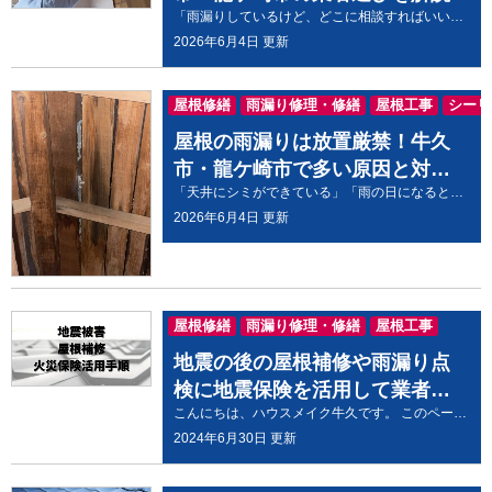
「雨漏りしているけど、どこに相談すればいいの？」「屋根屋さん？塗装屋さん？それとも工務店？」と悩んでいませんか？ 雨漏りは原因によって必要な工事が異なるため、依頼先を間違えると何度修理しても再発してしまうことがあります。 実際に牛久市・龍ケ崎市でも、「以前修理したのにまた雨漏りした」というご相談をいただくことは少なくありません。 この記事では、雨漏り修理を依頼できる業者の種類や特徴、失敗しない業者選びのポイント、修理費用の考え方について分かりやすく解説します。 雨漏りでお困りの方は、ぜひ参考にしてみてください。 雨漏り修理はどこに頼む？依頼先ごとの特徴を解説 雨漏りが発生したとき、「どこへ相談すればいいのかわからない」という方は少なくありません。実際、屋根業者・外壁塗装会社・工務店・リフォーム会社など、さまざまな業者が雨漏り修理に対応しています。 当店へご相談いただくお客様の中には、「以前はジモティーなどのマッチングサービスで修理を依頼したことがある」というお話を伺うこともあります。 しかし、雨漏りは「原因を正確に突き止めること」が最も重要です。原因を特定しないまま補修してしまうと、一時的に雨漏りが止まっても、数か月後や次の台風で再発してしまうケースがあります。 例えば、屋根から雨漏りしているように見えても、実際には外壁のひび割れやシーリングの劣化、ベランダ防水の劣化が原因だったという事例は珍しくありません。 それぞれの業者には得意分野があります。 屋根工事業者：瓦・スレート・板金など屋根工事が得意 外壁塗装会社：外壁・シーリング・防水工事が得意 工務店・リフォーム会社：住宅全般の修繕に対応 雨漏り専門業者：散水調査など原因調査に強い会社もある 大切なのは、「何を直すか」ではなく「なぜ雨漏りしているのか」を調査できる業者を選ぶことです。 ハウスメイク牛久では、屋根・外壁・ベランダなど住まい全体を確認したうえで原因を調査し、必要な工事だけをご提案しています。 POINTまとめ 雨漏り修理は原因調査が最も重要 原因によって依頼すべき工事は異なる 建物全体を確認できる業者がおすすめ こんな業者には注意！失敗しない業者選びのポイント 雨漏り修理は専門性が高い工事だからこそ、業者選びが重要です。価格だけで判断すると、後から「修理したのにまた雨漏りした」というトラブルにつながることもあります。 まず確認したいのは、現地調査を丁寧に行っているかです。 現場を数分見ただけで工事内容を決めたり、「屋根を全部交換しましょう」とすぐに高額工事を提案する業者には注意が必要です。 また、見積書の内容も確認しましょう。 「雨漏り修理一式」としか書かれていない見積もりでは、どのような工事を行うのか分かりません。 信頼できる業者であれば、 雨漏りの原因 工事内容 使用する材料 保証内容 まで丁寧に説明してくれます。 さらに、施工事例が豊富で地域密着型の会社であれば、施工後のアフターフォローも期待できます。 牛久市・龍ケ崎市で業者を探す際も、価格だけではなく「調査力」と「説明の分かりやすさ」を重視することをおすすめします。 POINTまとめ 丁寧な現地調査を行う業者を選ぶ 見積もり内容が明確か確認する 保証や施工実績も比較する 安さだけで判断しない 雨漏り修理の費用はどれくらい？相場と注意点を紹介 雨漏り修理の費用は、原因や被害状況によって大きく変わります。 例えば、シーリング補修や小規模な板金補修であれば数万円程度で済むこともありますが、防水工事や屋根全体の補修が必要になると数十万円以上かかるケースもあります。 おおよその目安は次のとおりです。 シーリング補修：1万～5万円程度 棟板金補修：3万～10万円程度 ベランダ防水工事：5万～20万円程度 屋根部分補修：5万～30万円程度 屋根カバー工法：80万～150万円程度 屋根葺き替え工事：100万～250万円程度 ただし、同じ「雨漏り」という症状でも原因は住宅ごとに異なります。 そのため、インターネットで費用だけを調べて判断するのではなく、現地調査を受けたうえで見積もりを比較することが大切です。 また、複数社から相見積もりを取ることで、工事内容や価格の違いも把握しやすくなります。 POINTまとめ 修理費用は原因によって大きく変わる 数万円で済む補修もあれば大規模工事になることもある 現地調査と相見積もりがおすすめ 牛久市・龍ケ崎市で雨漏り修理を相談するなら確認したいこと 雨漏り修理で後悔しないためには、「どこへ依頼するか」だけでなく、「どのような対応をしてくれる会社なのか」を確認することも大切です。 例えば、 現地調査を無料で行っているか 写真を使って原因を説明してくれるか 必要な工事だけを提案してくれるか 工事後の保証やアフターフォローがあるか こうした点は、安心して工事を任せられるかどうかの判断材料になります。 ハウスメイク牛久では、牛久市・龍ケ崎市を中心に雨漏り調査・屋根修理・外壁補修・ベランダ防水など幅広く対応しています。 「雨漏りの原因が分からない」「修理が必要か判断してほしい」という段階でも構いません。 まずは現地調査を行い、建物の状態を確認したうえで、お客様に合った修理方法をご提案いたします。 POINTまとめ 調査内容や説明の丁寧さを確認する 保証・アフターフォローも重要 原因が分からない段階でも専門業者へ相談するのがおすすめ まとめ 雨漏りは、屋根・外壁・ベランダ・サッシなど、さまざまな箇所が原因となるため、見えている症状だけで原因を判断することはできません。 そのため、雨漏り修理で最も重要なのは「どのような工事をするか」ではなく、「なぜ雨漏りが発生しているのか」を正確に突き止めることです。 また、依頼先を選ぶ際は、価格だけで比較するのではなく、現地調査の丁寧さや原因の説明、見積もり内容の分かりやすさ、施工後の保証まで含めて検討することが大切です。 大切なお住まいを長く守るためにも、「まだ大丈夫」と放置せず、気になる症状があれば早めに専門業者へ相談しましょう。 牛久市・龍ケ崎市で雨漏り修理をご検討中の方へ ハウスメイク牛久では、牛久市・龍ケ崎市を中心に、雨漏りの原因調査から修理工事、施工後のアフターフォローまで一貫して対応しています。 「屋根が原因だと思っていたら外壁だった」「ベランダ防水の劣化が原因だった」など、雨漏りは原因が一つとは限りません。当店では建物全体を確認し、本当に必要な工事だけをご提案しています。 「天井にシミができた」「雨の日だけ水漏れする」「他社で修理したのに再発してしまった」など、どのような症状でもお気軽にご相談ください。 現地調査・お見積もりは無料です。牛久市・龍ケ崎市で雨漏りにお困りの方は、まずはハウスメイク牛久までお問い合わせください。
2026年6月4日 更新
屋根修繕
雨漏り修理・修繕
屋根工事
シーリ
屋根の雨漏りは放置厳禁！牛久
市・龍ケ崎市で多い原因と対処
「天井にシミができている」「雨の日になるとポタポタ音がする」――そんな症状に心当たりはありませんか？ 実はそれ、屋根からの雨漏りが始まっているサインかもしれません。 屋根の雨漏りは放置すると、天井や壁だけでなく、柱や下地材の腐食、カビの発生など住宅全体の劣化につながる恐れがあります。 当店でも雨の多い季節になると、牛久市・龍ケ崎市にお住まいの方から屋根の雨漏りに関するご相談をいただくことは少なくありません。 この記事では、屋根雨漏りの主な原因や早めに気付きたい症状、修理の流れや費用の目安について分かりやすく解説します。 大切なお住まいを守るためにも、ぜひ参考にしてみてください。 屋根からの雨漏りはなぜ起こる？主な原因を解説 屋根の雨漏りは突然発生するものではなく、多くの場合は長年の劣化が原因となっています。屋根は毎日紫外線や風雨にさらされているため、少しずつ防水性能が低下していきます。 特に多い原因のひとつが、屋根材のズレや破損です。台風や強風の影響で瓦がズレたり、スレート屋根にひび割れが発生したりすると、その隙間から雨水が侵入するようになります。 また、屋根材そのものよりも、棟板金や谷板金などの金属部材が原因になっているケースも少なくありません。固定している釘の浮きや板金の変形によって隙間が生じると、そこから雨水が入り込むことがあります。 さらに、屋根の下に施工されている防水シート（ルーフィング）の劣化も雨漏りの大きな原因です。屋根材が正常に見えても、防水シートが傷んでいることで雨漏りが発生していることがあります。 牛久市・龍ケ崎市でも、築15年～30年程度の住宅では屋根材や防水シートの経年劣化によるご相談が増える傾向があります。 雨漏りは目に見える箇所だけでは原因を特定できないことも多いため、専門業者による点検が重要です。 要点まとめ 屋根材のズレや割れが雨漏り原因になる 棟板金や谷板金の劣化も要注意 防水シートの寿命も雨漏りに関係する 築15年以上の住宅は定期点検がおすすめ こんな症状は要注意！雨漏りのサインをチェック 雨漏りは必ずしも天井から水が落ちてくるとは限りません。初期段階では小さな異変として現れることが多く、気付かないまま被害が進行してしまうケースもあります。 代表的な症状としては、天井や壁に発生するシミがあります。雨が降った後だけシミが濃くなる場合は、雨漏りの可能性が高いでしょう。 また、壁紙の浮きや剥がれも注意が必要です。内部に湿気が溜まることで接着力が低下し、クロスが浮いてくることがあります。 室内でカビ臭さを感じる場合も要注意です。目に見えるシミがなくても、天井裏や壁内部で雨漏りが進行しているケースがあります。 さらに、強風を伴う雨の日だけ症状が出る場合もあります。このようなケースは侵入口の特定が難しく、専門的な調査が必要になることがあります。 雨漏りは早期発見が何より重要です。「気のせいかもしれない」と放置せず、違和感を覚えたら点検を依頼しましょう。 要点まとめ 天井や壁のシミは代表的なサイン 壁紙の浮きや剥がれにも注意 カビ臭さは雨漏りの初期症状かもしれない 強風時だけ発生する雨漏りもある 屋根の雨漏りは放置厳禁！早めの修理が必要な理由 屋根の雨漏りは自然に直ることはありません。むしろ放置することで被害が拡大し、修理費用も高額になっていきます。 最初は天井の小さなシミだったとしても、雨水は建物内部を伝いながら広がっていきます。その結果、断熱材や下地材が腐食し、建物の耐久性に影響を与えることがあります。 また、湿気が増えることでカビやダニが発生しやすくなり、住環境の悪化にもつながります。特に小さなお子様や高齢者がいるご家庭では健康面への影響も無視できません。 さらに、木材が腐食するとシロアリ被害を招くこともあります。雨漏り修理だけでなく、構造補修や害虫対策まで必要になれば、工事費用は大幅に増えてしまいます。 実際に当店へご相談いただくケースでも、「もっと早く相談していれば工事費用を抑えられた」というケースは少なくありません。 雨漏りは早めに対処することで被害を最小限に抑えられます。少しでも気になる症状があれば、専門業者へ相談することをおすすめします。 要点まとめ 雨漏りは放置しても改善しない 建物内部の腐食につながる可能性がある カビやシロアリ被害を招くこともある 早期修理が結果的に費用を抑える 屋根雨漏り修理の流れと費用相場を紹介 屋根雨漏りの修理費用は、原因や被害状況によって大きく異なります。そのため、まずは現地調査を行い、雨漏りの原因を正確に特定することが重要です。 一般的な修理の流れとしては、 現地調査 原因特定 見積もり提出 修理工事 完了確認 という流れになります。 費用の目安としては、軽微な補修であれば数万円程度で済む場合もあります。 コーキング補修：1万～5万円程度 棟板金補修：3万～10万円程度 部分的な屋根補修：5万～20万円程度 一方で、防水シートの劣化や広範囲の補修が必要な場合は、 屋根カバー工法：80万～150万円程度 屋根葺き替え工事：100万～250万円程度 になることもあります。 ただし、実際には雨漏りの原因が屋根ではなく外壁やベランダにあるケースもあります。そのため、修理費用を正確に知るためには現地調査が欠かせません。 牛久市・龍ケ崎市で屋根の雨漏りにお困りの方は、まずは専門業者による点検を受けることをおすすめします。 要点まとめ 修理費用は原因によって異なる 軽微な補修なら数万円程度の場合もある 大規模修理は100万円以上になることもある 正確な費用は現地調査で判断する まとめ 屋根の雨漏りは、屋根材のズレや破損、棟板金の劣化、防水シートの寿命など、さまざまな原因によって発生します。 初期段階では天井のシミやカビ臭さなどの小さな異変しか現れないこともありますが、放置すると建物内部の腐食やカビの発生、シロアリ被害などにつながる可能性があります。 雨漏りは早期発見・早期修理が何より大切です。 「少し気になる症状がある」「雨漏りかどうか判断できない」という場合でも、まずは専門業者に相談し、原因を確認してもらうことをおすすめします。 大切なお住まいを長く守るためにも、早めの点検と適切なメンテナンスを心掛けましょう。 屋根の雨漏りでお困りならハウスメイク牛久へご相談ください 牛久市・龍ケ崎市で屋根の雨漏りにお困りの方は、ハウスメイク牛久へお気軽にご相談ください。 当店では、 屋根雨漏り調査 屋根補修工事 棟板金補修 屋根カバー工法 外壁塗装工事 ベランダ防水工事 など、住まいの雨漏りに関する工事を幅広く対応しています。 雨漏りは原因の特定が難しく、「屋根が原因だと思っていたら外壁だった」「ベランダから雨水が侵入していた」というケースも少なくありません。 ハウスメイク牛久では、現地調査を行い、雨漏りの原因をしっかり確認したうえで最適な修理方法をご提案いたします。 無理な営業や不要な工事のご提案はいたしませんので、安心してご相談ください。 牛久市・龍ケ崎市周辺で屋根の雨漏りにお悩みの方は、まずはお気軽にお問い合わせください。
法
2026年6月4日 更新
屋根修繕
雨漏り修理・修繕
屋根工事
地震の後の屋根補修や雨漏り点
検に地震保険を活用して業者に
こんにちは、ハウスメイク牛久です。 このページでは地震が原因の屋根補修に火災保険を使う手順をわかりやすく説明します。 地震によって屋根が損傷を受けるケースは地震が多い日本の土地では非常に多く、この現実に立たされる人は多くいらっしゃいます。 特に震度5付近の揺れでは瓦がズレ落ちたり屋根の一部にヒビが入ることが多く損傷も大きくなってしまいます。 弊社でも点検などで屋根損傷を見つけた場合は、雨漏りリスクが高まるので早く補修することをおすすめしております。 地震保険はこのような地震による屋根の損害を補修する際に役立つので、どのような保険が必要か説明したあと、実際の申請方法を詳しく説明いたします。 地震による屋根のダメージとその影響 一般的に地震後は屋根の損傷が多いようで、当社も地震の後には数多く屋根の相談をお受けしております。 特に強い揺れを受けた地域では、屋根材が落下したり、屋根構造が損傷することがあります。 国内の大規模な地震では建築物の構造によっては屋根の損傷が特に顕著になることが報告されています。 また地震の大きさが大きいほど屋根にかかる力も大きくなります。 特に瓦など重い屋根材は家全体の比重バランスが上にあるため、地震で屋根が大きく揺さぶられることになり損傷が大きくなります。 屋根損傷の兆候は誰が気付く？ 当社にご相談に来るお客様では、その家に住んでいる方が屋根が壊れたことに気が付くケースが多いです。 異音がしたり、家の周りに落下物があったり、下から見上げた時に屋根の異変を感じることが多いそうです。 もしご自宅でそのような違和感を感じた時は、専門業者に一度診てもらうことをおすすめします。 屋根は家の中で最も重要な役割を担っており、損傷を放っておくと雨漏りや害虫・害鳥などの2次被害に到るケースが多く見られます。 そのため損傷があった場合は早めの補修が必要です。 地震保険の基礎知識 地震により屋根に損傷が起きた時は、「火災保険にセットで加入できる地震保険」に加入している場合に修理に適用できます。 火災保険にはいくつかの種類があるので、主な火災保険の種類とその補償内容を詳しく説明します。 これらのどの保険にも地震保険を付けることができ、保険加入時に入っていなくても後から加入することも可能です。 逆に地震保険単体で加入できるものは少なく、火災保険のオプションとして加入する形が多いので加入している火災保険を確認しましょう。 住宅用火災保険 住宅用の基本的な火災保険です。建物と家財の補償が別々に契約できます。一般住宅が火災・落雷・台風・破裂や爆発などの災害で建物に損害があった場合に補償されます。この保険は屋根や外壁の破損補修に適用されることがあります。 住宅総合保険 住宅火災保険の補償内容にプラスして、落下物、衝突、倒壊、水漏れ、盗難などの損害にも対応します。建物と家財の補償が一緒になっていて、あらゆるリスクに対応できます。この保険は屋根や外壁の破損補修に適用されることがあります。 団地保険 マンションや共同住宅専用の住宅総合保険です。住宅総合保険とほぼ同じ内容で補償をしてくれます。 オールリスクタイプ 自分の生活スタイルや住居タイプに合わせて、補償タイプが選べる火災保険です。付帯サービスも付いていることが多く、カギの紛失や水回りのトラブルなどにも対応しています。この保険は屋根や外壁の破損補修に適用されることがあります。 特約火災保険 住宅金融支援機構や財形住宅金融株式会社などにお金を借りて住宅を建築・購入・リフォームする場合に加入する保険です。火災や落雷、労働争議などで招いてしまった暴力行為や破損行為などと幅広く補償してくれます。 地震保険の適用範囲 地震によって生じた屋根の破損は地震保険の適用範囲に含まれます。 具体的には下記のような内容が補償対象になります。 地震が原因で自宅が破損した場合 地震が原因で自宅に火災が発生して建物が焼けた場合 地震が原因で自宅が倒壊した場合 地震が原因の津波で自宅が流された場合 地震保険の対象にならない破損 上記とは逆に地震保険の適用範囲に含まれない破損です。 注意しましょう。 経年劣化（老朽化）による破損の場合 地震等が発生した日の翌日から10日経過後に生じた損害の場合 故意に壊した破損の場合 この中でも特に経年劣化によるひび割れや老朽化による破損は地震保険の適用範囲外になってしまうので、経年劣化の破損と判断されないようにしなければいけません。 地震が起きてからの破損について写真撮影などで証拠を残しておくといいでしょう。 保険適用かどうか判断を行うのは保険会社ですが、破損個所が保険の適用外になってしまうと困りますよね。 これを防ぐために地元のリフォーム会社に先に相談しておくことお勧めします。 破損個所や補修箇所の判断、また補修金額の概算をしてもらってください。 ハウスメイク牛久では火災保険の適用範囲に詳しいスタッフがおりますので、お電話またはWebからご相談いただけましたらすぐに対応させていただきます。 ↓ ↓ ↓ ↓ ↓ ハウスメイク牛久店へのお見積り・ご相談のお電話はこちらをクリック 火災保険申請手続きの流れ 保険手続きには基本的には家の施主様の申請が必要です。加入している保険の証書をよく確認しておいてください。 ①「被災した場所はどこなのか」「いつの地震によるものか」の答えをきちんと用意しておきます。被害箇所を写真で残しておくと間違いないでしょう。 ②保険会社に問合せをします。電話で申請を申し込むと郵送で書類が送られてきますので、書面に必要箇所を漏れなく記載してください。 ③業者に調査を依頼し見積書と写真を添えて書類と一緒に保険会社に送り返します。結果は１か月前後で電話にて連絡がきます。 掛け金や保険内容、保険会社により異なりますが、大半の方が保険金を受理され工事費に補てんしています。過去の例でみても、当社の工事費の７割前後の保険金が認められたケースが多々あります。 「屋根の棟の押さえが浮いている。」「瓦が大きくずれてしまった。」「雨樋が破損している。」「外構フェンスが曲がってしまっている」など保険による対応が可能か確認したい場合はハウスメイク牛久までお問合せ下さい。 地震被害から屋根補修｜火災保険を活用して業者に依頼する手順まとめ 地震後には屋根に関する被害が多く報告されています。 地震の揺れによってお住まいの屋根や外壁が破損してしまった場合、地震保険を活用して修理費用を補償することが可能です。 地震保険は火災保険のオプションとして加入するケースが多いため、地震保険の加入状況や火災保険の補償状況を一度ご確認してみてください。 適用可能な補修内容は、その時起きた地震による屋根・外壁の破損、に適用されます。 逆に火災保険に適用されないのは、経年劣化（老朽化）による破損や地震発生から10日以上経過してから起きた破損、あと故意に壊した破損などが挙げられます。 地震保険を請求する場合に気を付けなければならない注意点があるため、先に地元の業者に相談することをおすすめします。 ハウスメイク牛久では、地震保険の適用範囲に詳しいスタッフがおりますので、お気軽にご相談ください。 地震保険はいざという時のために備えて加入しておくことが大切です。 加入状況を確認して必要に応じて補償内容を見直しておきましょう。 ↓ ↓ ↓ ↓ ↓ ハウスメイク牛久店へのお見積り・ご相談のお電話はこちらをクリック
依頼する手順
2024年6月30日 更新