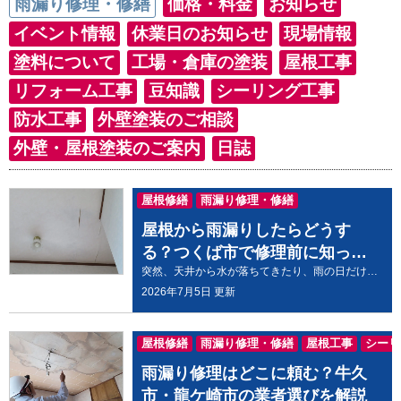
雨漏り修理・修繕
価格・料金
お知らせ
イベント情報
休業日のお知らせ
現場情報
塗料について
工場・倉庫の塗装
屋根工事
リフォーム工事
豆知識
シーリング工事
防水工事
外壁塗装のご相談
外壁・屋根塗装のご案内
日誌
屋根修繕
雨漏り修理・修繕
屋根から雨漏りしたらどうす
る？つくば市で修理前に知って
突然、天井から水が落ちてきたり、雨の日だけシミが広がったりすると、「どう対処すればいいの？」と不安になりますよね。 屋根からの雨漏りは、応急処置で一時的に被害を抑えられる場合もありますが、原因を特定して修理しなければ根本的な解決にはなりません。 当店でも、つくば市にお住まいの方から「自分で補修してみたけれど直らなかった」「修理までの間に何をすればいいのか分からない」といったご相談をいただくことがあります。 この記事では、雨漏りが起きたときにまず行いたい応急処置や、やってはいけない対処法、修理までの流れや費用の目安について分かりやすく解説します。 大切なお住まいへの被害を最小限に抑えるためにも、ぜひ最後までご覧ください。 屋根から雨漏りしたらまずやるべき応急処置 屋根からの雨漏りに気付いたら、まずは落ち着いて室内への被害を最小限に抑えることが大切です。慌てて屋根へ上るのは危険なため、自分で屋根の状態を確認しようとするのは避けましょう。 まずは、水が落ちている場所にバケツや洗面器を置き、床や家具が濡れないようにタオルやビニールシートを敷いて保護します。天井からポタポタと水が落ちている場合は、水滴の跳ね返りで周囲も濡れてしまうため、バケツの中に雑巾を入れておくと飛び散りを軽減できます。 また、雨漏りしている付近に家電製品や延長コードがある場合は、漏電の危険があるため電源を切り、安全な場所へ移動させましょう。 天井裏へ雨水が溜まっているように見えても、無理に穴を開けて水を抜くことはおすすめできません。状況によっては被害を広げてしまう可能性もあります。 応急処置はあくまでも被害を抑えるためのものです。雨が止んだからと安心せず、できるだけ早く専門業者へ相談することが大切です。 要点まとめ まずは室内への被害を防ぐ 屋根へ上るのは危険なので避ける 家電周辺は漏電にも注意する 応急処置後は早めに専門業者へ相談する 自分で修理できる？やってはいけない対処法 インターネットでは、防水テープやコーキング材を使った応急補修が紹介されることがあります。しかし、雨漏りの原因が分からないまま補修を行うと、かえって症状を悪化させることがあります。 例えば、雨水の侵入口ではない場所をコーキングで塞いでしまうと、水の逃げ道がなくなり、別の場所から雨漏りが発生するケースもあります。 また、雨の日や屋根が濡れている状態で屋根へ上るのは大変危険です。滑落事故につながる恐れがあるため、ご自身で確認・修理を行うことはおすすめできません。 市販の補修材は一時的な対策として有効な場合もありますが、根本的な原因を解決するものではありません。 雨漏りは屋根だけでなく、外壁やベランダ、防水シートの劣化などが原因となっていることもあるため、まずは原因を正確に調査することが重要です。 要点まとめ 原因が分からないまま補修しない 雨の日の屋根作業は危険 市販の補修材は応急処置と考える 原因調査が根本解決につながる 専門業者へ相談するタイミングと修理の流れ 雨漏りは、「少し様子を見よう」と考えている間に被害が広がることがあります。そのため、天井のシミや壁紙の浮きなど、少しでも異変を感じたら相談するのがおすすめです。 専門業者へ依頼した場合は、まず現地調査を行い、屋根だけでなく外壁やベランダなども含めて建物全体を確認します。 原因が判明したら、写真などを用いて現状を説明し、必要な工事内容と見積もりを提示します。 工事内容は住宅によって異なりますが、 屋根材の補修 棟板金の交換 シーリング補修 防水工事 などが一般的です。 施工後は工事内容や保証について説明を受け、必要に応じて定期点検を行います。 要点まとめ 異変を感じたら早めに相談する 建物全体を調査する業者がおすすめ 原因を確認してから工事内容を決める 保証内容も確認しておく つくば市で屋根雨漏り修理を依頼する際のポイント 雨漏り修理を依頼する際は、価格だけで業者を選ばないことが大切です。 同じ雨漏りでも原因は住宅によって異なるため、現地調査を丁寧に行い、原因や工事内容を分かりやすく説明してくれる業者を選びましょう。 また、見積もりは工事内容が明確に記載されているか、保証やアフターフォローがあるかも確認したいポイントです。 最近では、ジモティーなどのマッチングサービスを利用して修理を依頼したというお話をお客様から伺うこともあります。 依頼先に関わらず大切なのは、「なぜ雨漏りが起きているのか」をしっかり調査し、その原因に合った修理を提案してもらうことです。 つくば市で屋根の雨漏りにお困りの方は、複数の業者を比較しながら、調査内容や説明の分かりやすさも含めて依頼先を検討すると安心です。 要点まとめ 価格だけで業者を選ばない 現地調査や説明の丁寧さを確認する 保証やアフターフォローも比較する 原因調査を重視する業者へ相談する まとめ 屋根からの雨漏りは、突然起こるように見えても、その多くは屋根材や防水シートなどの経年劣化が原因となっています。 万が一雨漏りが発生した場合は、まず室内への被害を最小限に抑える応急処置を行い、無理に屋根へ上がって修理しようとしないことが大切です。 また、雨漏りは侵入口と水が現れる場所が異なるケースも多いため、見た目だけで原因を判断することはできません。 大切なお住まいを長く守るためにも、「少し様子を見よう」と放置せず、気になる症状があれば早めに専門業者へ相談しましょう。 つくば市で屋根の雨漏りにお困りならハウスメイク牛久へ ハウスメイク牛久では、つくば市をはじめとした県南エリアで、屋根の雨漏り調査・修理を承っています。 雨漏りは屋根だけが原因とは限らず、外壁やベランダ、防水層など、さまざまな箇所から雨水が侵入しているケースもあります。当店では建物全体を確認し、雨漏りの原因をできる限り正確に調査したうえで、住宅の状態に合わせた修理方法をご提案しています。 「天井のシミが広がってきた」「雨が降るたびに気になる」「どこへ相談すればいいか分からない」といったお悩みでも、お気軽にご相談ください。 現地調査・お見積もりは無料です。つくば市で屋根の雨漏りにお困りの方は、ハウスメイク牛久までお問い合わせください。
おきたいこと
2026年7月5日 更新
屋根修繕
雨漏り修理・修繕
屋根工事
シーリ
雨漏り修理はどこに頼む？牛久
市・龍ケ崎市の業者選びを解説