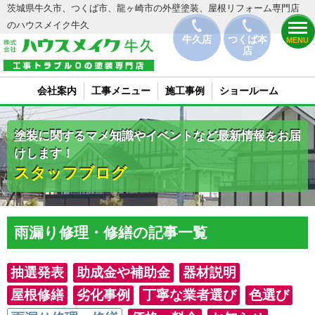
茨城県牛久市、つくば市、龍ヶ崎市の外壁塗装、屋根リフォーム専門店
のハウスメイク牛久
牛久店
つくば本
MENU
店
会社案内
工事メニュー
施工事例
ショールーム
塗装に関するマメ知識やイベントなど最新情報をお届
けします！
スタッフブログ
雨漏り修理・修繕の記事一覧
抽選発表
助成金や補助金
器材説明
屋根修繕
劣化事例
丁寧な業者選び
色選び