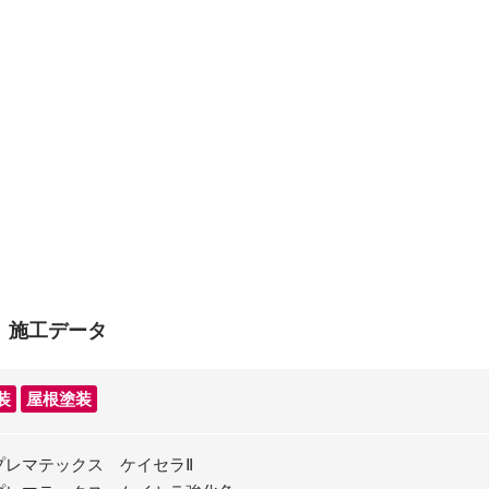
 施工データ
装
屋根塗装
プレマテックス ケイセラⅡ