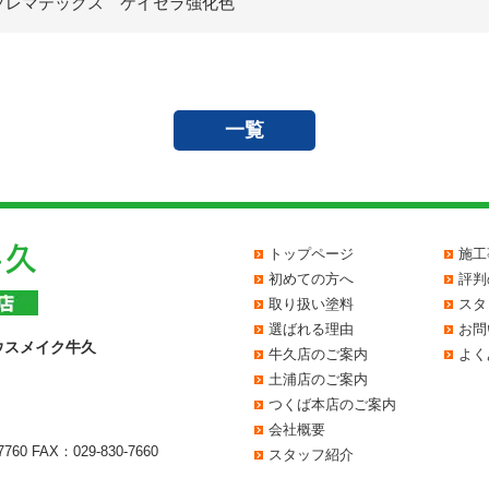
プレマテックス ケイセラ強化色
一覧
トップページ
施工
初めての方へ
評判
取り扱い塗料
スタ
選ばれる理由
お問
ウスメイク牛久
牛久店のご案内
よく
土浦店のご案内
つくば本店のご案内
会社概要
7760
FAX：029-830-7660
スタッフ紹介