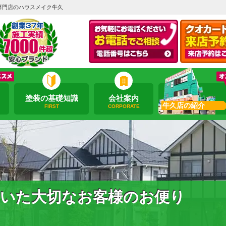
専門店のハウスメイク牛久
塗装の基礎知識
会社案内
牛久店の紹介
FIRST
CORPORATE
いた大切なお客様のお便り