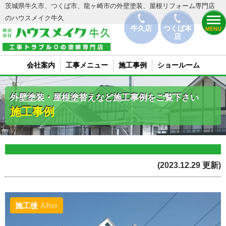
茨城県牛久市、つくば市、龍ヶ崎市の外壁塗装、屋根リフォーム専門店
のハウスメイク牛久
牛久店
つくば本
MENU
店
会社案内
工事メニュー
施工事例
ショールーム
外壁塗装・屋根塗替えなど施工事例をご覧下さい
施工事例
(2023.12.29 更新)
施工後
After