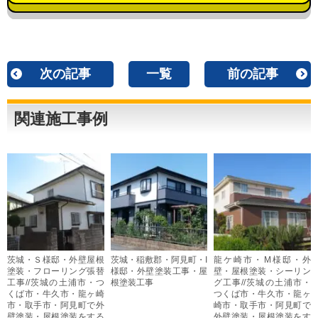
次の記事
一覧
前の記事
関連施工事例
茨城・Ｓ様邸・外壁屋根
茨城・稲敷郡・阿見町・I
龍ケ崎市・M様邸・外
塗装・フローリング張替
様邸・外壁塗装工事・屋
壁・屋根塗装・シーリン
工事//茨城の土浦市・つ
根塗装工事
グ工事//茨城の土浦市・
くば市・牛久市・龍ヶ崎
つくば市・牛久市・龍ヶ
市・取手市・阿見町で外
崎市・取手市・阿見町で
壁塗装・屋根塗装をする
外壁塗装・屋根塗装をす