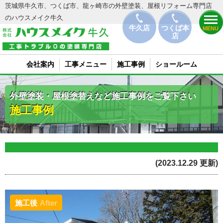
茨城県牛久市、つくば市、龍ヶ崎市の外壁塗装、屋根リフォーム専門店
のハウスメイク牛久
牛久店
つくば本
MENU
店
会社案内
工事メニュー
施工事例
ショールーム
外壁塗装・屋根塗替えなど施工事例をご覧下さい
施工事例
(2023.12.29 更新)
施工後
After