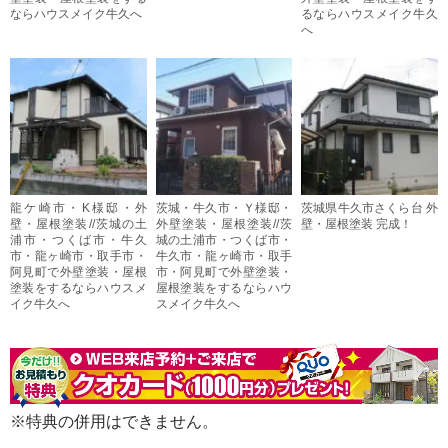
ならハウスメイク牛久へ
るならハウスメイク牛久
へ
龍ケ崎市・K様邸・外
茨城・牛久市・Ｙ様邸・
茨城県牛久市さくら台 外
壁・屋根塗装//茨城の土
外壁塗装・屋根塗装//茨
壁・屋根塗装 完成！
浦市・つくば市・牛久
城の土浦市・つくば市・
市・龍ヶ崎市・取手市・
牛久市・龍ヶ崎市・取手
阿見町で外壁塗装・屋根
市・阿見町で外壁塗装・
塗装をするならハウスメ
屋根塗装をするならハウ
イク牛久へ
スメイク牛久へ
※特典の併用はできません。