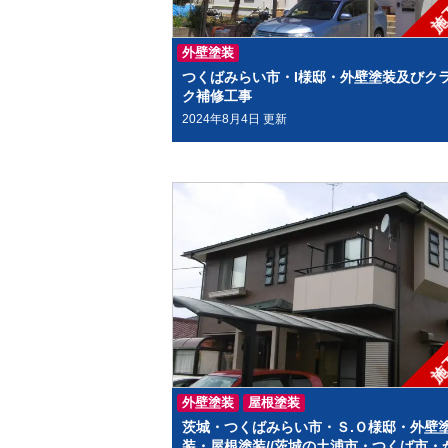
施
外壁塗装
つくばみらい市・I様邸・外壁塗装及びク
ク補修工事
2024年8月4日 更新
施
外壁塗装
屋根塗装
茨城・つくばみらい市・Ｓ.Ｏ様邸・外壁
装・屋根塗装//茨城の土浦市・つくば市・