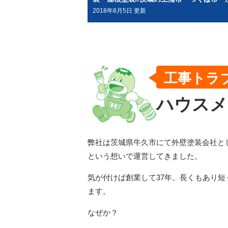
みがうら市・牛久市・龍ヶ崎市・取手市・
2018年8月5日 更新
町で外壁塗装・屋根塗装をするならハウス
ク牛久へ
工事トラ
ハウスメ
弊社は茨城県牛久市にて外壁塗装会社と
という想いで運営してきました。
気が付けば創業して37年。長くもあり
ます。
なぜか？