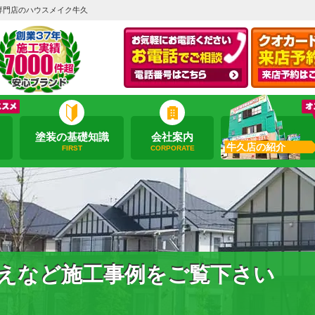
専門店のハウスメイク牛久
塗装の基礎知識
会社案内
牛久店の紹介
FIRST
CORPORATE
えなど施工事例をご覧下さい