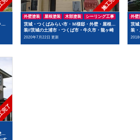
工完了
施工完了
外壁塗装
屋根塗装
木部塗装
シーリング工事
外壁
ラッ
茨城・つくばみらい市・Ｍ様邸・外壁・屋根塗
茨城
装//茨城の土浦市・つくば市・牛久市・龍ヶ崎
装・
市・取手市・阿見町で外壁塗装・屋根塗装をす
みが
2020年7月22日 更新
201
るならハウスメイク牛久へ
町で
ク牛
工完了
塗
かす