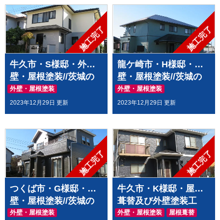
施工完了
施工完了
牛久市・S様邸・外
龍ケ崎市・H様邸・外
壁・屋根塗装//茨城の
壁・屋根塗装//茨城の
土浦市・つくば市・牛
土浦市・つくば市・牛
外壁・屋根塗装
外壁・屋根塗装
久市・龍ヶ崎市・取手
久市・龍ヶ崎市・取手
2023年12月29日 更新
2023年12月29日 更新
市・阿見町で外壁塗
市・阿見町で外壁塗
装・屋根塗装をするな
装・屋根塗装をするな
らハウスメイク牛久へ
らハウスメイク牛久へ
施工完了
施工完了
つくば市・G様邸・外
牛久市・K様邸・屋根
壁・屋根塗装//茨城の
葺替及び外壁塗装工
土浦市・つくば市・牛
事//茨城の土浦市・つ
外壁・屋根塗装
外壁・屋根塗装
屋根葺替