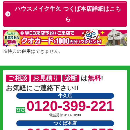
ハウスメイク牛久 つくば本店詳細はこち
ら
※特典の併用はできません。
は
無料
!
ご相談
お見積り
診断
お気軽にご連絡下さい!!
牛久店
0120-399-221
電話受付 9:00-18:00
つくば本店