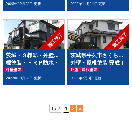
久市・龍ヶ崎市・取手
くば市・牛久市・龍ヶ
2023年12月28日 更新
2023年11月14日 更新
市・阿見町で外壁塗
崎市・取手市・阿見町
装・屋根塗装をするな
で外壁塗装・屋根塗装
らハウスメイク牛久へ
をするならハウスメイ
ク牛久へ
施工完了
施工完了
茨城・Ｓ様邸・外壁屋
茨城県牛久市さくら台
根塗装・ＦＲＰ防水・
外壁・屋根塗装 完成！
破風板板金巻き・面格
外壁塗装
外壁・屋根塗装
子取付工事//茨城の土
シーリング工事
2023年10月28日 更新
2023年3月3日 更新
浦市・つくば市・牛久
市・龍ヶ崎市・取手
市・阿見町で外壁塗
装・屋根塗装をするな
1 / 2
1
2
»
らハウスメイク牛久へ