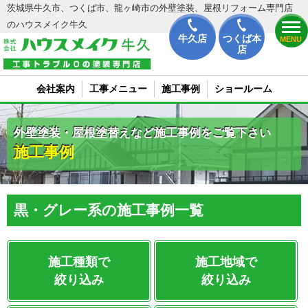
茨城県牛久市、つくば市、龍ヶ崎市の外壁塗装、屋根リフォーム専門店
のハウスメイク牛久
牛久店
つくば本
MENU
店
会社案内
工事メニュー
施工事例
ショールーム
外壁塗装・屋根塗替えなど施工事例をご覧下さい
施工事例
黒・グレー系の施工事例一覧
施工種類で
施工地域で
絞り込み
絞り込み