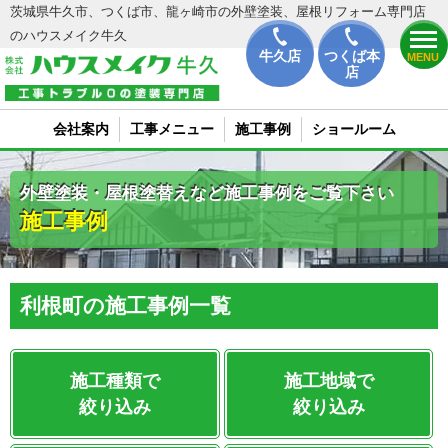
茨城県牛久市、つくば市、龍ヶ崎市の外壁塗装、屋根リフォーム専門店
のハウスメイク牛久
牛久店
つくば本
MENU
店
会社案内
工事メニュー
施工事例
ショールーム
外壁塗装・屋根塗替えなど施工事例をご覧下さい
施工事例
利根町の施工事例一覧
施工種類で
施工地域で
絞り込み
絞り込み