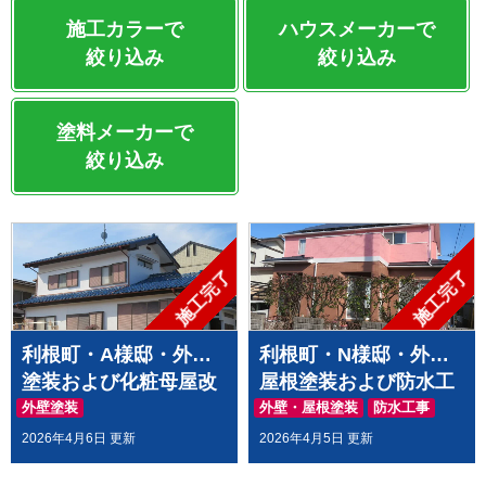
施工カラーで
ハウスメーカーで
絞り込み
絞り込み
塗料メーカーで
絞り込み
施工完了
施工完了
利根町・A様邸・外壁
利根町・N様邸・外壁
塗装および化粧母屋改
屋根塗装および防水工
修工事
事
外壁塗装
外壁・屋根塗装
防水工事
2026年4月6日 更新
2026年4月5日 更新