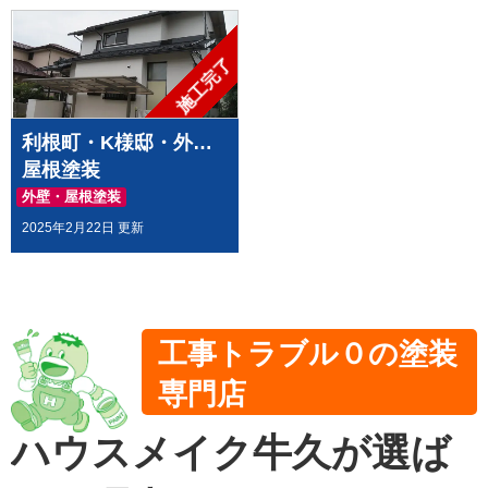
施工完了
利根町・K様邸・外壁
屋根塗装
外壁・屋根塗装
2025年2月22日 更新
工事トラブル０の塗装
専門店
ハウスメイク牛久が選ば