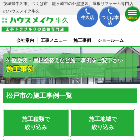
茨城県牛久市、つくば市、龍ヶ崎市の外壁塗装、屋根リフォーム専門店
のハウスメイク牛久
牛久店
つくば本
MENU
店
会社案内
工事メニュー
施工事例
ショールーム
外壁塗装・屋根塗替えなど施工事例をご覧下さい
施工事例
松戸市の施工事例一覧
施工種類で
施工地域で
絞り込み
絞り込み