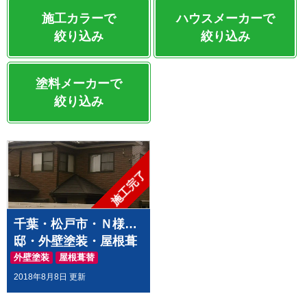
施工カラーで
ハウスメーカーで
絞り込み
絞り込み
塗料メーカーで
絞り込み
施工完了
千葉・松戸市・Ｎ様
邸・外壁塗装・屋根葺
替//茨城の土浦市・つ
外壁塗装
屋根葺替
くば市・かすみがうら
2018年8月8日 更新
市・牛久市・龍ヶ崎