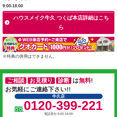
9:00-18:00
ハウスメイク牛久 つくば本店詳細はこち
ら
※特典の併用はできません。
は
無料
!
ご相談
お見積り
診断
お気軽にご連絡下さい!!
牛久店
0120-399-221
電話受付 9:00-18:00