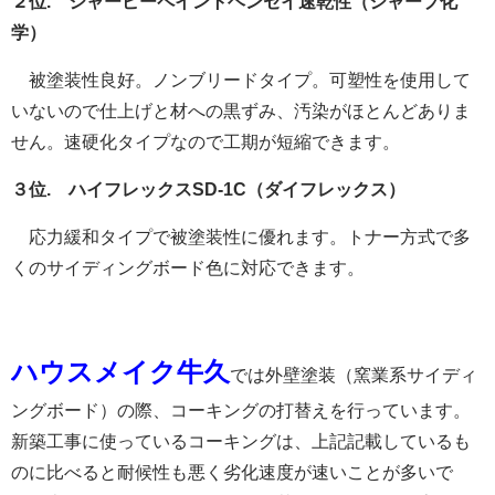
２位. シャーピーペイントヘンセイ速乾性（シャープ化
学）
被塗装性良好。ノンブリードタイプ。可塑性を使用して
いないので仕上げと材への黒ずみ、汚染がほとんどありま
せん。速硬化タイプなので工期が短縮できます。
３位. ハイフレックスSD-1C（ダイフレックス）
応力緩和タイプで被塗装性に優れます。トナー方式で多
くのサイディングボード色に対応できます。
ハウスメイク牛久
では外壁塗装（窯業系サイディ
ングボード）の際、コーキングの打替えを行っています。
新築工事に使っているコーキングは、上記記載しているも
のに比べると耐候性も悪く劣化速度が速いことが多いで