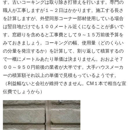
す。古いコーキングは取り除き打替えを行います。専門の
職人が工事しますが１～２日はかかります。施工する長さ
を計算しますが、外壁同形コーナー部材使用している場合
は竪目地だけでも１００メートル近くになることが多いで
す。窓廻りを含めると工事費として９～１５万前後予算を
みておきましょう。コーキングの幅、使用量（どのくらい
の分量を発注するか）を計算して、割り返して積算するの
で一概にメートルあたり単価は決まりません。おおよそ７
００～９５０円前後の業者が大半です。大手ハウスメーカ
ーの積算額それ以上の単価で見積もっているようです。
（利益幅ないと会社が維持できません。CM１本で相当な宣
伝費でしょうから）