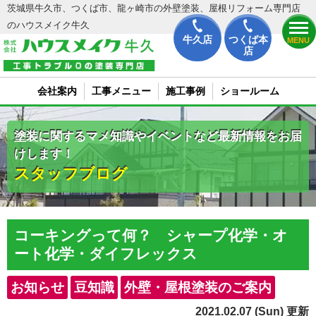
茨城県牛久市、つくば市、龍ヶ崎市の外壁塗装、屋根リフォーム専門店
のハウスメイク牛久
牛久店
つくば本
MENU
店
会社案内
工事メニュー
施工事例
ショールーム
塗装に関するマメ知識やイベントなど最新情報をお届
けします！
スタッフブログ
コーキングって何？ シャープ化学・オ
ート化学・ダイフレックス
お知らせ
豆知識
外壁・屋根塗装のご案内
2021.02.07 (Sun) 更新