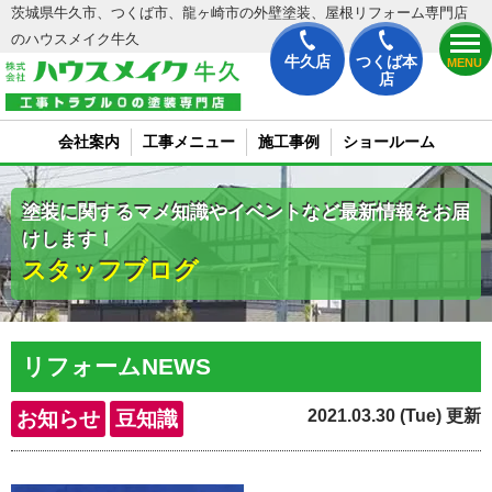
茨城県牛久市、つくば市、龍ヶ崎市の外壁塗装、屋根リフォーム専門店
のハウスメイク牛久
牛久店
つくば本
MENU
店
会社案内
工事メニュー
施工事例
ショールーム
塗装に関するマメ知識やイベントなど最新情報をお届
けします！
スタッフブログ
リフォームNEWS
2021.03.30 (Tue) 更新
お知らせ
豆知識