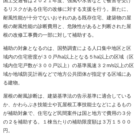
国土交通省は２０２１年度、強風や水害などで被害を受け
るリスクがある住宅の改修に対する支援を行う。新たに、
耐風性能が十分でないおそれのある既存住宅、建築物の屋
根の耐風性能の診断費用と、危険性があると判断された屋
根の改修工事費の一部に対して補助する。
補助の対象となるのは、国勢調査による人口集中地区と区
域内の住宅密度が３０戸/ha以上となる５ha以上の区域（区
域内住宅戸数が３００戸以上）の基準風速３２m/s以上の区
域か地域防災計画などで地方公共団体が指定する区域にあ
る建物。
屋根の耐風診断は、建築基準法の告示基準に適合している
か、かわらぶき技能士や瓦屋根工事技能士などによるもの
が補助対象で、住宅など民間案件は国と地方で費用の３分
の２を補助する。１棟当たりの補助限度額は３万１５００
円。