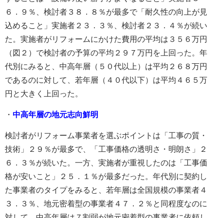
６．９％、検討者３８．８％が最多で「耐久性の向上が見
込めること」実施者２３．３％、検討者２３．４％が続い
た。実施者がリフォームにかけた費用の平均は３５６万円
（図２）で検討者の予算の平均２９７万円を上回った。年
代別にみると、中高年層（５０代以上）は平均２６８万円
であるのに対して、若年層（４０代以下）は平均４６５万
円と大きく上回った。
・
中高年層の地元志向鮮明
検討者がリフォーム事業者を選ぶポイントは「工事の質・
技術」２９％が最多で、「工事価格の透明さ・明朗さ」２
６．３％が続いた。一方、実施者が重視したのは「工事価
格が安いこと」２５．１％が最多だった。年代別に契約し
た事業者のタイプをみると、若年層は全国規模の事業者４
３．３％、地元密着型の事業者４７．２％と同程度なのに
対して、中高年層は７割弱が地元密着型の事業者に依頼し