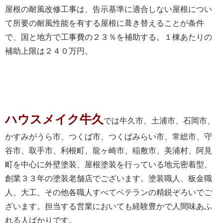
屋根の耐風改修工事は、告示基準に適合しない屋根につい
て所要の耐風性能を有する屋根に葺き替えることが条件
で、国と地方で工事費の２３％を補助する。１棟あたりの
補助上限は２４０万円。
ハウスメイク牛久
では牛久市、土浦市、石岡市、
かすみがうら市、つくば市、つくばみらい市、常総市、守
谷市、取手市、利根町、龍ヶ崎市、稲敷市、美浦村、阿見
町を中心に外壁塗装、屋根塗装を行っている地元密着型、
創業３３年の塗装老舗店でございます。塗装職人、板金職
人、大工、その他各職人すべてベテランの精鋭ぞろいでご
ざいます。担当する営業においても経験豊かで人間味あふ
れる人ばかりです。