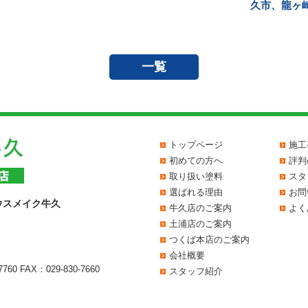
久市、龍ヶ
一覧
トップページ
施工
初めての方へ
評判
取り扱い塗料
スタ
選ばれる理由
お問
ウスメイク牛久
牛久店のご案内
よく
土浦店のご案内
つくば本店のご案内
会社概要
7760
FAX：029-830-7660
スタッフ紹介