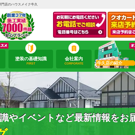
専門店のハウスメイク牛久
塗装の基礎知識
会社案内
牛久店の紹介
FIRST
CORPORATE
識やイベントなど最新情報をお
グ