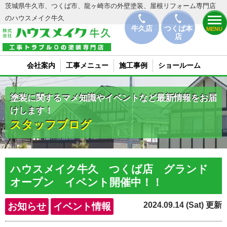
茨城県牛久市、つくば市、龍ヶ崎市の外壁塗装、屋根リフォーム専門店
のハウスメイク牛久
牛久店
つくば本
MENU
店
会社案内
工事メニュー
施工事例
ショールーム
塗装に関するマメ知識やイベントなど最新情報をお届
けします！
スタッフブログ
ハウスメイク牛久 つくば店 グランド
オープン イベント開催中！！
2024.09.14 (Sat) 更新
お知らせ
イベント情報