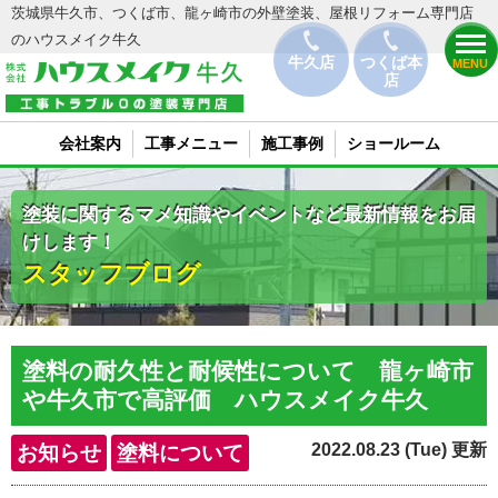
茨城県牛久市、つくば市、龍ヶ崎市の外壁塗装、屋根リフォーム専門店
のハウスメイク牛久
牛久店
つくば本
MENU
店
会社案内
工事メニュー
施工事例
ショールーム
塗装に関するマメ知識やイベントなど最新情報をお届
けします！
スタッフブログ
塗料の耐久性と耐候性について 龍ヶ崎市
や牛久市で高評価 ハウスメイク牛久
2022.08.23 (Tue) 更新
お知らせ
塗料について