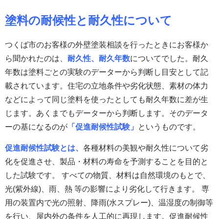
塗料の耐候性と耐久性について
つくば市のお客様の外壁塗装相談を行ったときにお客様か
ら聞かれたのは、
耐久性、耐久年数
についてでした。耐久
年数は塗料ごとの実験のデーターから判断し目安として記
載されています。住宅の立地条件や劣化状態、素材の体力
などによって同じ塗料を使ったとしても耐久年数に差が生
じます。あくまでもデーターから判断します。そのデータ
ーの基になるのが
「促進耐候性試験」
というものです。
促進耐候性試験とは、
各種材料の美観や耐久性について劣
化を促進させ、製品・材料の寿命を予測することを目的と
した試験です。 すべての物質、材料は自然環境のもとで、
光(紫外線)、雨、熱 等の影響により劣化して行きます。 専
用の装置内で光の照射、降雨(水スプレー)、温湿度の制御等
を行い、屋内外の条件を人工的に再現します。促進耐候性