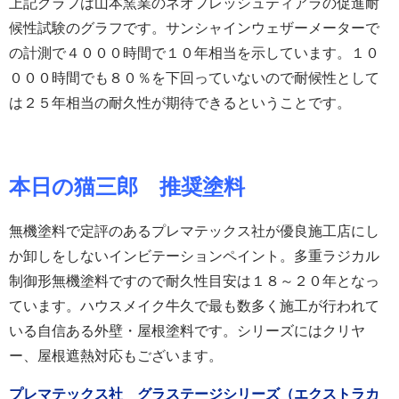
上記グラフは山本窯業のネオフレッシュティアラの促進耐
候性試験のグラフです。サンシャインウェザーメーターで
の計測で４０００時間で１０年相当を示しています。１０
０００時間でも８０％を下回っていないので耐候性として
は２５年相当の耐久性が期待できるということです。
本日の猫三郎 推奨塗料
無機塗料で定評のあるプレマテックス社が優良施工店にし
か卸しをしないインビテーションペイント。多重ラジカル
制御形無機塗料ですので耐久性目安は１８～２０年となっ
ています。ハウスメイク牛久で最も数多く施工が行われて
いる自信ある外壁・屋根塗料です。シリーズにはクリヤ
ー、屋根遮熱対応もございます。
プレマテックス社 グラステージシリーズ（エクストラカ