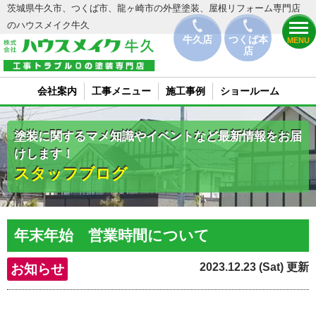
茨城県牛久市、つくば市、龍ヶ崎市の外壁塗装、屋根リフォーム専門店
のハウスメイク牛久
牛久店
つくば本
MENU
店
会社案内
工事メニュー
施工事例
ショールーム
塗装に関するマメ知識やイベントなど最新情報をお届
けします！
スタッフブログ
年末年始 営業時間について
2023.12.23 (Sat) 更新
お知らせ