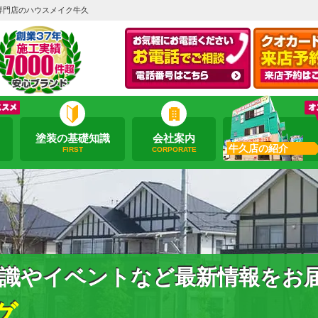
専門店のハウスメイク牛久
塗装の基礎知識
会社案内
牛久店の紹介
FIRST
CORPORATE
識やイベントなど最新情報をお
グ