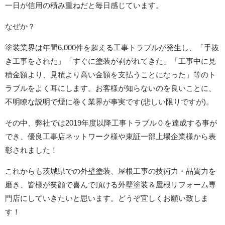
一日が信用の積み重ねだと毎日感じています。
なぜか？
塗装業界は年間6,000件を超える工事トラブルが発生し、「手抜
き工事をされた」「すぐに塗装が剥がれてきた」「工事中に見
積金額より、見積より高い金額を支払うことになった」等のト
ラブルをよく耳にします。お客様が知らないのを良いことに、
不明瞭な説明で煙に巻く業界が事実です(悲しい限りですが)。
その中、弊社では2019年度以降工事トラブル０を達成する事が
でき、優良工事店ネットワーク様や東証一部上場企業様から表
彰されました！
これからも茨城県での外壁塗装、屋根工事の技術力・品質力を
磨き、皆様が笑顔で喜んで頂ける外壁塗装＆屋根リフォーム専
門店にしていきたいと思います。どうぞ宜しくお願い致しま
す！