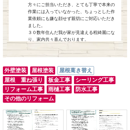
方々にご担当いただき、とても丁寧で本来の
作業には入っていなかった、ちょっとした作
業依頼にも嫌な顔せず親切にご対応いただき
ました。
３０数年住んだ我が家が見違える程綺麗にな
り、家内共々喜んでおります。
工事期間中は、社長はじめご担当者の方
...
read more
kaori
外壁塗装
屋根塗装
屋根葺き替え
6 months ago
屋根 重ね張り
板金工事
シーリング工事
外壁塗装をお願いしました
が、仕上がりにとても満足しています。作業
リフォーム工事
雨樋工事
防水工事
が丁寧で、細かいところまできれいに仕上げ
その他のリフォーム
ていただきました。施工途中の説明も分かり
やすく、安心してお任せできました。細かい
要望にも快く対応してくださり感謝していま
す。
感じの良い方ばかりで、最後まで気持ちよく