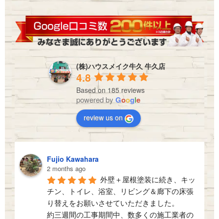
(株)ハウスメイク牛久 牛久店
4.8
Based on 185 reviews
powered by
G
o
o
g
l
e
review us on
Fujio Kawahara
2 months ago
外壁＋屋根塗装に続き、キッ
チン、トイレ、浴室、リビング＆廊下の床張
り替えをお願いさせていただきました。
約三週間の工事期間中、数多くの施工業者の