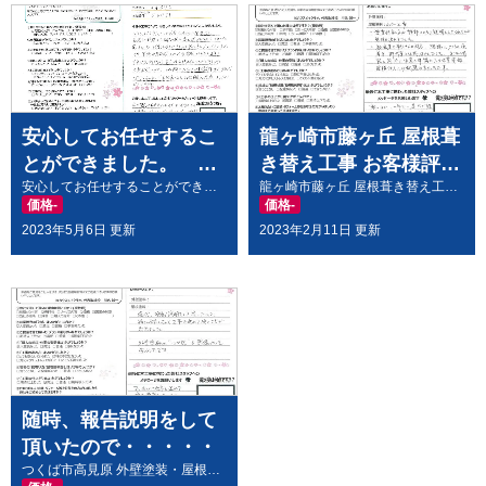
h
7 months ago
今回、水浸透クラックによる
外壁塗装をお願いしました。
色々な相談を聞いて下さり、社長さんはじめ
職人の皆さんに親身に丁寧に対応していただ
安心してお任せするこ
龍ヶ崎市藤ヶ丘 屋根葺
きました。
とができました。 つ
き替え工事 お客様評価
仕上がりにもとても満足しております。
安心してお任せすることができました。 つくば市
龍ヶ崎市藤ヶ丘 屋根葺き替え工事 お客様評価いただきました
くば市からお客様の声
いただきましたからお
価格
-
価格
-
をいただきました。
客様の声をいただきま
2023年5月6日 更新
2023年2月11日 更新
また何かあった時はお願いしたいと思いま
した。
す。
グラディエーター
8 months ago
工事前の作業内容と行程説明
は、とても分かりやすかったです。また、外
壁をどの色にするかとても悩みましたが、私
随時、報告説明をして
達のイメージに近い
頂いたので・・・・・
色のサンプルを持参していただいたので、光
つくば市高見原 外壁塗装・屋根葺き替え お客様アンケート