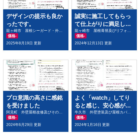
お願いできました。また機会があればぜひお
願いしたい会社です。
デザインの提示も良か
誠実に施工してもらっ
ったです。
て仕上がりに満足して
A T
龍ヶ崎市 屋根シーガード・外壁塗装
龍ヶ崎市 屋根葺替及びリフォーム工事
います。
価格
-
価格
-
6 months ago
地元に根付き、信頼できま
2025年8月19日 更新
2024年12月13日 更新
す。
ずっと外壁塗装をしておらず、外壁塗装をし
てくれる業者をネットなどで探していまし
た。どこがよいかなかなか決めきれずにいる
時、道路のあちこちにハウスメイクの看板が
あり、知り合いの人からもよくしてもらった
という話を聞き、思いきってお願いすること
プロ意識の高さに感銘
よく「watch」してり
にしました。
を受けました
ると感じ、安心感があ
どんな色にするかなど初めてのことでよくわ
阿見町 外壁屋根改修及びその他工事
牛久市 外壁塗装及び屋根カバールーフ工事
りました。
価格
-
価格
-
からなかったのですが何度も家に来て、色々
2024年6月29日 更新
2024年1月16日 更新
アドバイスしてくれたり、
...
read more