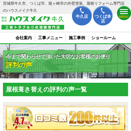
茨城県牛久市、つくば市、龍ヶ崎市の外壁塗装、屋根リフォーム専門店
のハウスメイク牛久
牛久店
つくば本
MENU
店
会社案内
工事メニュー
施工事例
ショールーム
今まで関わらせて頂いた大切なお客様のお便り
評判の声
屋根葺き替えの評判の声一覧