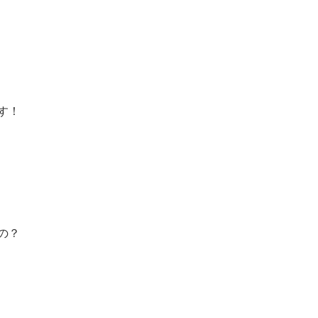
す！
の？