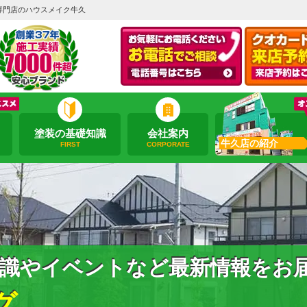
専門店のハウスメイク牛久
塗装の基礎知識
会社案内
牛久店の紹介
FIRST
CORPORATE
識やイベントなど最新情報をお
グ