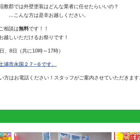
稲敷郡
では外壁塗装はどんな業者に任せたらいいの？
？ …こんな方は是非お越しください。
ご相談は
無料
です！！
お越しいただけるお祭りです！
日、8日（共に10時～17時）
土浦市永国２７−６です。
分からない方はお電話ください！スタッフがご案内させていただきま