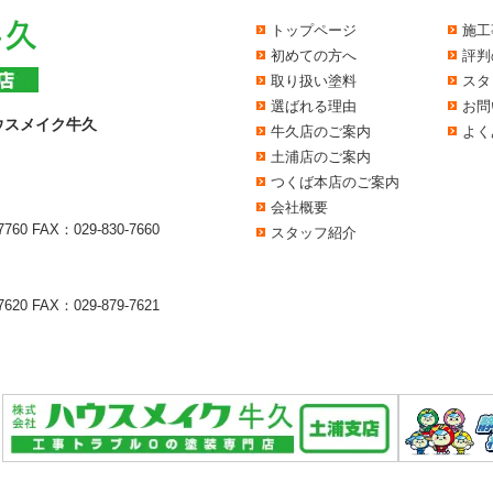
トップページ
施工
初めての方へ
評判
取り扱い塗料
スタ
選ばれる理由
お問
ウスメイク牛久
牛久店のご案内
よく
土浦店のご案内
つくば本店のご案内
会社概要
7760
FAX：029-830-7660
スタッフ紹介
7620
FAX：029-879-7621