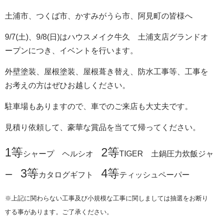
土浦市、つくば市、かすみがうら市、阿見町の皆様へ
9/7(土)、9/8(日)はハウスメイク牛久 土浦支店グランドオ
ープンにつき、イベントを行います。
外壁塗装、屋根塗装、屋根葺き替え、防水工事等、工事を
お考えの方はぜひお越しください。
駐車場もありますので、車でのご来店も大丈夫です。
見積り依頼して、豪華な賞品を当てて帰ってください。
1等
2等
シャープ ヘルシオ
TIGER 土鍋圧力炊飯ジャ
3等
4等
ー
カタログギフト
ティッシュペーパー
※上記に関わらない工事及び小規模な工事に関しましては抽選をお断り
する事があります。ご了承ください。