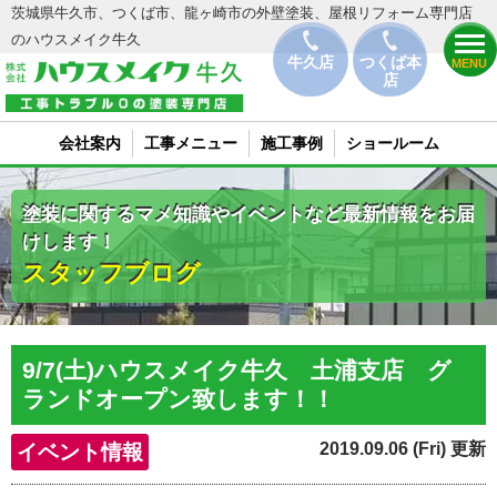
茨城県牛久市、つくば市、龍ヶ崎市の外壁塗装、屋根リフォーム専門店
のハウスメイク牛久
牛久店
つくば本
MENU
店
会社案内
工事メニュー
施工事例
ショールーム
塗装に関するマメ知識やイベントなど最新情報をお届
けします！
スタッフブログ
9/7(土)ハウスメイク牛久 土浦支店 グ
ランドオープン致します！！
2019.09.06 (Fri) 更新
イベント情報