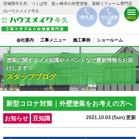
茨城県牛久市、つくば市、龍ヶ崎市の外壁塗装、屋根リフォーム専門店
のハウスメイク牛久
牛久店
つくば本
MENU
店
会社案内
工事メニュー
施工事例
ショールーム
塗装に関するマメ知識やイベントなど最新情報をお届
けします！
スタッフブログ
新型コロナ対策｜外壁塗装をお考えの方へ
2021.10.03 (Sun) 更新
お知らせ
豆知識