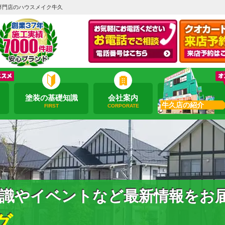
専門店のハウスメイク牛久
塗装の基礎知識
会社案内
牛久店の紹介
FIRST
CORPORATE
識やイベントなど最新情報をお
グ