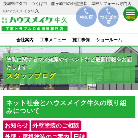
茨城県牛久市、つくば市、龍ヶ崎市の外壁塗装、屋根リフォーム専門店
のハウスメイク牛久
牛久店
つくば本
MENU
店
会社案内
工事メニュー
施工事例
ショールーム
塗装に関するマメ知識やイベントなど最新情報をお届
けします！
スタッフブログ
ネット社会とハウスメイク牛久の取り組
みについて
お知らせ
外壁塗装のご相談
外壁・屋根塗装のご案内
日誌