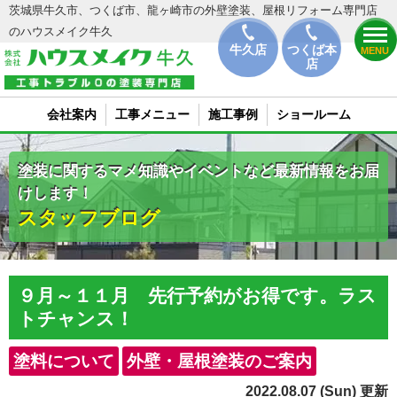
茨城県牛久市、つくば市、龍ヶ崎市の外壁塗装、屋根リフォーム専門店
のハウスメイク牛久
牛久店
つくば本
MENU
店
会社案内
工事メニュー
施工事例
ショールーム
塗装に関するマメ知識やイベントなど最新情報をお届
けします！
スタッフブログ
９月～１１月 先行予約がお得です。ラス
トチャンス！
塗料について
外壁・屋根塗装のご案内
2022.08.07 (Sun) 更新