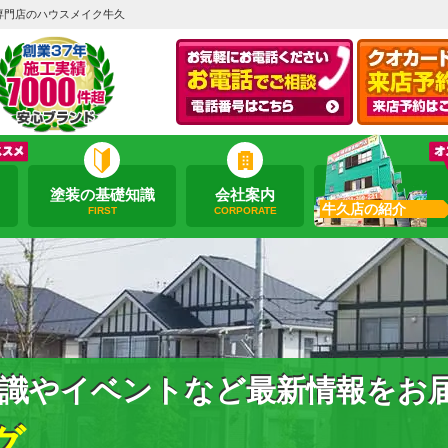
専門店のハウスメイク牛久
塗装の基礎知識
会社案内
牛久店の紹介
FIRST
CORPORATE
識やイベントなど最新情報をお
グ