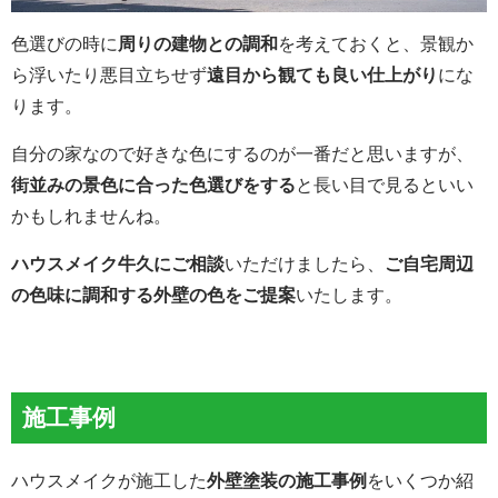
色選びの時に
周りの建物との調和
を考えておくと、景観か
ら浮いたり悪目立ちせず
遠目から観ても良い仕上がり
にな
ります。
自分の家なので好きな色にするのが一番だと思いますが、
街並みの景色に合った色選びをする
と長い目で見るといい
かもしれませんね。
ハウスメイク牛久にご相談
いただけましたら、
ご自宅周辺
の色味に調和する外壁の色をご提案
いたします。
施工事例
ハウスメイクが施工した
外壁塗装の施工事例
をいくつか紹