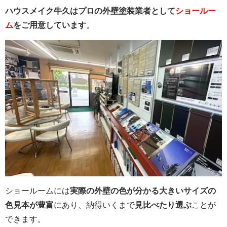
ハウスメイク牛久はプロの外壁塗装業者として
ショールー
ム
をご用意しています
。
ショールームには
実際の外壁の色が分かる大きいサイズの
色見本が豊富
にあり、納得いくまで
見比べたり選ぶ
ことが
できます。