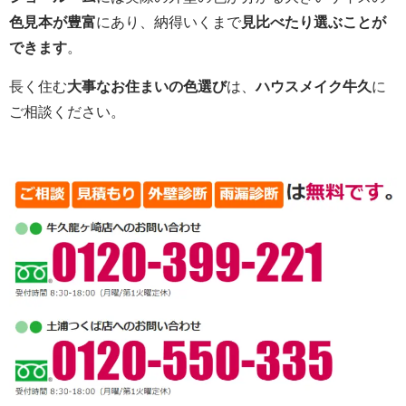
色見本が豊富
にあり、納得いくまで
見比べたり選ぶことが
できます
。
長く住む
大事なお住まいの色選び
は、
ハウスメイク牛久
に
ご相談ください。