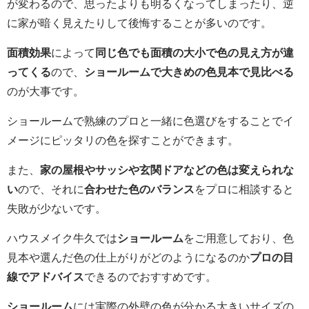
が変わるので、思ったよりも明るくなってしまったり、逆
に家が暗く見えたりして後悔することが多いのです。
面積効果
によって
同じ色でも面積の大小で色の見え方が違
ってくる
ので、
ショールームで大きめの色見本で見比べる
のが大事です。
ショールームで熟練のプロと一緒に色選びをすることでイ
メージにピッタリの色を探すことができます。
また、
家の屋根やサッシや玄関ドアなどの色は変えられな
い
ので、それに
合わせた色のバランス
をプロに相談すると
失敗が少ないです。
ハウスメイク牛久では
ショールーム
をご用意しており、色
見本や選んだ色の仕上がりがどのようになるのか
プロの目
線でアドバイス
できるのでおすすめです。
ショールーム
には実際の外壁の色が分かる大きいサイズの