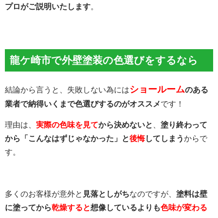
プロがご説明いたします
。
龍ケ崎市で外壁塗装の色選びをするなら
ショールーム
結論から言うと、失敗しない為には
のある
業者で納得いくまで色選びするのがオススメ
です！
理由は、
実際の色味を見て
から決めないと
、
塗り終わって
から「こんなはずじゃなかった」と
後悔
してしまう
からで
す。
多くのお客様が意外と
見落としがち
なのですが、
塗料は壁
に塗ってから
乾燥すると
想像しているよりも
色味が変わる