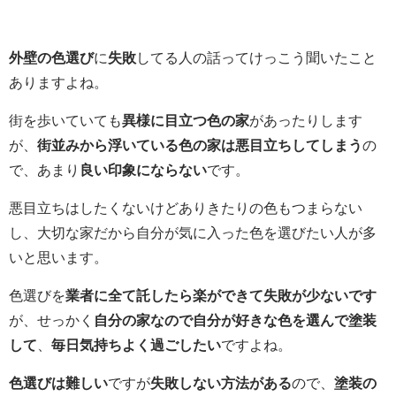
外壁の色選び
に
失敗
してる人の話ってけっこう聞いたこと
ありますよね。
街を歩いていても
異様に目立つ色の家
があったりします
が、
街並みから浮いている色の家は悪目立ちしてしまう
の
で、あまり
良い印象にならない
です。
悪目立ちはしたくないけどありきたりの色もつまらない
し、大切な家だから自分が気に入った色を選びたい人が多
いと思います。
色選びを
業者に全て託したら楽ができて失敗が少ないです
が、せっかく
自分の家なので自分が好きな色を選んで塗装
して
、
毎日気持ちよく過ごしたい
ですよね。
色選びは難しい
ですが
失敗しない方法がある
ので、
塗装の