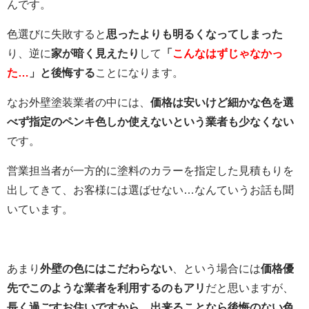
んです。
色選びに失敗すると
思ったよりも明るくなってしまった
り、逆に
家が暗く見えたり
して
「
こんなはずじゃなかっ
た…
」と後悔する
ことになります。
なお外壁塗装業者の中には、
価格は安いけど細かな色を選
べず指定のペンキ色しか使えないという業者も少なくない
です。
営業担当者が一方的に塗料のカラーを指定した見積もりを
出してきて、お客様には選ばせない…なんていうお話も聞
いています。
あまり
外壁の色にはこだわらない
、という場合には
価格優
先でこのような業者を利用するのもアリ
だと思いますが、
長く過ごすお住いですから、出来ることなら後悔のない色