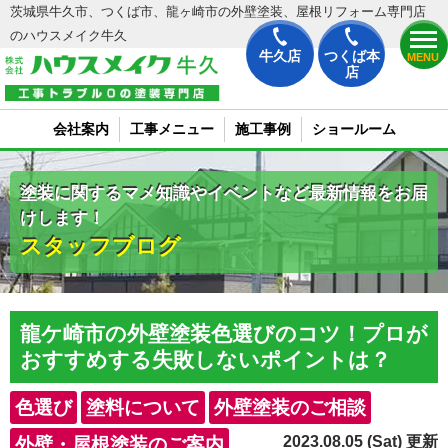
茨城県牛久市、つくば市、龍ヶ崎市の外壁塗装、屋根リフォーム専門店
のハウスメイク牛久
牛久店
つくば本
MENU
店
会社案内
工事メニュー
施工事例
ショールーム
塗装に関するマメ知識やイベントなど最新情報をお届
けします！
スタッフブログ
龍ケ崎市の外壁塗装色選びのコツ！プロが
おすすめする失敗しないポイントは？
色選び
塗料について
外壁塗装のご相談
2023.08.05 (Sat) 更新
外壁・屋根塗装のご案内