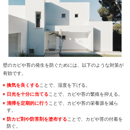
壁のカビや苔の発生を防ぐためには、以下のような対策が
有効です。
換気を良くする
ことで、湿度を下げる。
日光を十分に当てる
ことで、カビや苔の繁殖を抑える。
清掃を定期的に行う
ことで、カビや苔の栄養源を減ら
す。
防カビ剤や防苔剤を塗布する
ことで、カビや苔の付着を
防ぐ。