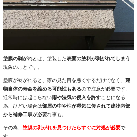
塗膜の剥がれ
とは、塗装した
表面の塗料が剥がれてしまう
現象のことです。
塗膜が剥がれると、家の見た目を悪くするだけでなく、
建
物自体の寿命を縮める可能性もある
ので注意が必要です。
通常時には起こらない
雨や湿気の侵入を許す
ことになる
為、ひどい場合は
部屋の中や柱が湿気に侵されて建物内部
から補修工事が必要
な事も。
その為、
塗膜の剥がれを見つけたらすぐに対処が必要
で
す。