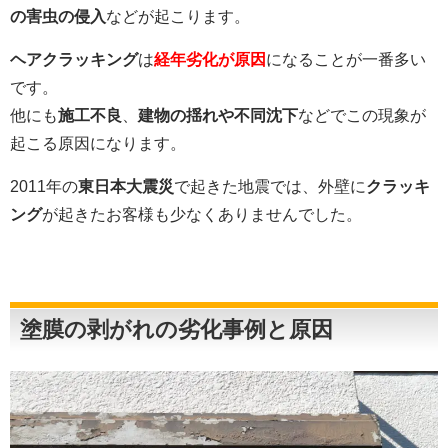
の害虫の侵入
などが起こります。
ヘアクラッキング
は
経年劣化が原因
になることが一番多い
です。
他にも
施工不良
、
建物の揺れや不同沈下
などでこの現象が
起こる原因になります。
2011年の
東日本大震災
で起きた地震では、外壁に
クラッキ
ング
が起きたお客様も少なくありませんでした。
塗膜の剥がれの劣化事例と原因