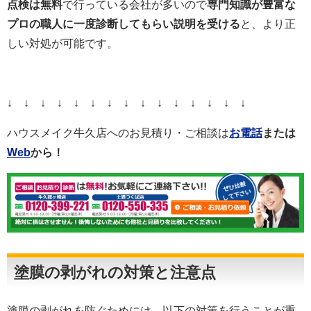
点検は無料
で行っている会社が多いので
専門知識が豊富な
プロの職人に一度診断してもらい説明を受ける
と、より正
しい対処が可能です。
↓ ↓ ↓ ↓ ↓ ↓ ↓ ↓ ↓ ↓ ↓ ↓ ↓ ↓ ↓
ハウスメイク牛久店へのお見積り・ご相談は
お電話
または
Web
から！
塗膜の剥がれ
の対策と注意点
塗膜の剥がれを防ぐためには、以下の対策を行うことが重