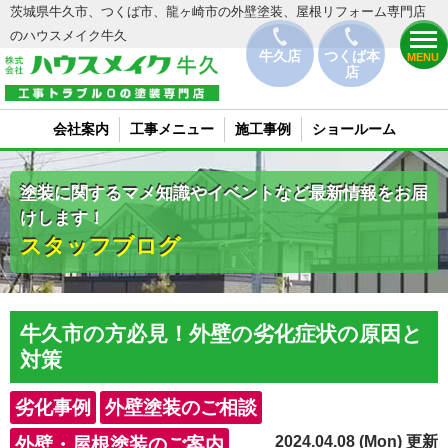
茨城県牛久市、つくば市、龍ヶ崎市の外壁塗装、屋根リフォーム専門店
のハウスメイク牛久
牛久店
つくば本
MENU
店
会社案内
工事メニュー
施工事例
ショールーム
塗装に関するマメ知識やイベントなど最新情報をお届
けします！
スタッフブログ
牛久市の方必見！外壁の劣化症状の原因と
対策
劣化事例
外壁塗装のご相談
2024.04.08 (Mon) 更新
外壁・屋根塗装のご案内