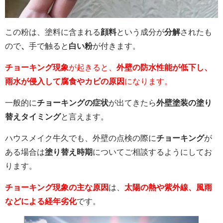
この粉は、塗料に含まれる
顔料
という成分が
分解
されたも
ので
、
手で触ると
白い粉
が付きます。
チョーキング現象
が起きると、
外壁の防水性能が低下し、
雨水が侵入して腐食やカビの原因
になります。
一般的に
チョーキングの症状
が出てきたら
外壁塗装の塗り
替えタイミング
と言えます。
ハウスメイク牛久でも、外壁の点検の際に
チョーキング
が
ある場合は
塗り替え時期
についてご相談するようにしてお
ります。
チョーキング現象の主な原因
は、
太陽の熱や紫外線、風雨
などによる経年劣化
です。