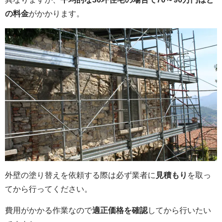
の料金
がかかります。
外壁の塗り替えを依頼する際は必ず業者に
見積もり
を取っ
てから行ってください。
費用がかかる作業なので
適正価格を確認
してから行いたい