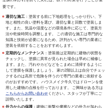
要です。
適切な施工
：塗装する前に下地処理をしっかり行い、下
地と相性の良い塗料を選び、適切な量と回数で塗装しま
す。また、気温や湿度などの環境条件に応じて、塗装方
法や乾燥時間を調整します。 この適切な施工は専門的な
知識と技術が必要になるため、評判がいい専門の業者に
塗装を依頼することをおすすめします。
定期的なメンテナンス
：塗装後は定期的に建物の状態を
チェックし、塗膜に異常が見られた場合は早めに補修し
ます。また、汚れやカビなどをこまめに清掃するように
して塗膜を保護しましょう。 家の2階以上は自分でチェッ
クするのは高所で危険を伴うので専門の業者に依頼する
のがおすすめです。 ハウスメイク牛久ではドローンを使
用した建物の点検を行っております。 ご興味がある方は
こちらからお問い合わせ
ください。スタッフが丁寧にご
説明いたします。
外力からの保護
：建物に衝撃や摩擦などの外力が加わら