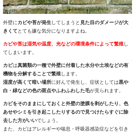
外壁に
カビや苔が発生
してしまうと
見た目のダメージが大
きくて
とても嫌な気分になりますよね。
カビや苔は湿気や温度、光などの環境条件によって繁殖
し
てしまいます。
カビ
は
真菌類の一種で外壁に付着した水分や土埃などの有
機物を分解することで繁殖
します。
湿度が高くて暗い場所
に好んで発生し、症状としては
黒や
白・緑などの色の斑点やふわふわした毛
が見られます。
カビをそのままにしておくと外壁の塗膜を剥がしたり、色
あせやシミを引き起こしたりするので見つけたらすぐに除
去した方がいい
でしょう。
また、カビはアレルギーや喘息・呼吸器感染症などを引き