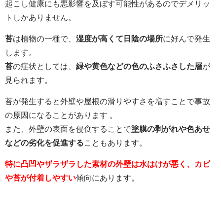
起こし健康にも悪影響を及ぼす可能性があるのでデメリッ
トしかありません。
苔
は植物の一種で、
湿度が高くて日陰の場所
に好んで発生
します。
苔
の症状としては、
緑や黄色などの色のふさふさした層
が
見られます。
苔が発生すると外壁や屋根の滑りやすさを増すことで事故
の原因になることがあります 。
また、外壁の表面を侵食することで
塗膜の剥がれや色あせ
などの劣化を促進する
こともあります。
特に凸凹やザラザラした素材の外壁は水はけが悪く、カビ
や苔が付着しやすい
傾向にあります。