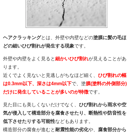
ヘアクラッキング
とは、外壁や内壁などの
塗膜に髪の毛ほ
どの細いひび割れが発生する現象
です。
外壁や内壁をよく見ると
細かいひび割れ
が見えることがあ
ります。
近くでよく見ないと見逃しがちなほど細く、
ひび割れの幅
は0.3mm以下、深さは4mm以下
で、塗
膜(塗料の外側部分)
だけに発生していることが多いのが特徴
です。
見た目にも美しくないだけでなく、
ひび割れから雨水や空
気が侵入して構造部分を腐食させたり、断熱性や防音性を
低下させたりする可能性
などもあります。
構造部分の腐食が進むと
耐震性能の劣化
や、
腐食部分から