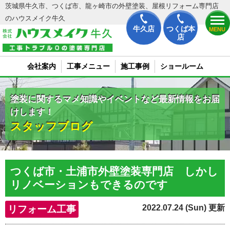
茨城県牛久市、つくば市、龍ヶ崎市の外壁塗装、屋根リフォーム専門店
のハウスメイク牛久
牛久店
つくば本
MENU
店
会社案内
工事メニュー
施工事例
ショールーム
塗装に関するマメ知識やイベントなど最新情報をお届
けします！
スタッフブログ
つくば市・土浦市外壁塗装専門店 しかし
リノベーションもできるのです
2022.07.24 (Sun) 更新
リフォーム工事