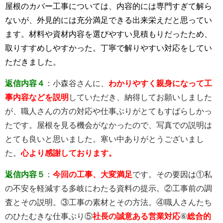
屋根のカバー工事については、内容的には専門すぎて解ら
ないが、外見的には充分満足できる出来栄えだと思ってい
ます。材料や資材内容を選びやすい見積もりだったため、
取りすすめしやすかった。丁寧で解りやすい対応をしてい
ただきました。
返信内容４
：小森谷さんに、
わかりやすく親身になって工
事内容などを説明
していただき、納得してお願いしました
が、職人さんの方の対応や仕事ぶりがとてもすばらしかっ
たです。屋根を見る機会がなかったので、写真での説明は
とても良いと思いました。寒い中ありがとうございまし
た。
心より感謝しております。
返信内容５
：
今回の工事、大変満足
です。その要因は①私
の不安を軽減する多岐にわたる資料の提示。②工事前の調
査とその説明。③工事の素材とその方法。④職人さんたち
のひたむきな仕事ぶり⑤
社長の誠意ある営業対応
⑥
総合的