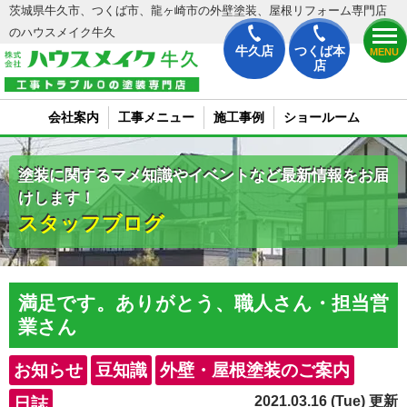
茨城県牛久市、つくば市、龍ヶ崎市の外壁塗装、屋根リフォーム専門店
のハウスメイク牛久
牛久店
つくば本
MENU
店
会社案内
工事メニュー
施工事例
ショールーム
塗装に関するマメ知識やイベントなど最新情報をお届
けします！
スタッフブログ
満足です。ありがとう、職人さん・担当営
業さん
お知らせ
豆知識
外壁・屋根塗装のご案内
2021.03.16 (Tue) 更新
日誌