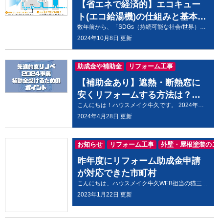
【省エネで経済的】エコキュー
ト(エコ給湯機)の仕組みと基本を
数年前から、「SDGs（持続可能な社会/世界）」というキーワードが巷で話題となり、エコなエネルギー、省エネ家電などが注目を浴びるようになりました。 ご家庭で使われる給湯器も、旧来のガス給湯器から徐々に『エコキュート』へ置き換える動きが進んでおり、日本全体の住宅における約30%に普及していると言われています。（2024年現在ではもっと高い普及率になっているものと思われます） エコキュートは、ヒートポンプ技術を用いて空気中の熱を利用し、お湯を作るエコな給湯システムです。従来のガス給湯器や電気温水器と比べて、省エネ性能が高く、環境負荷も低いことから、多くの家庭で採用が進んでいます。 そんなエコキュートですが、おかげさまでハウスメイク牛久でもこれまで多くの導入を支援させていただきました。（実はハウスメイク牛久は外壁・屋根塗装の専門家としてだけでなく、おうちの困りごとに関して外構工事から内装改装まで幅広く対応しています） 本記事では、エコキュートの仕組みや動作原理、そしてそのエコ効果について詳しく解説します。エコキュートの導入を考えている方や、興味を持っている方に向け、基本的な情報をわかりやすくお伝えします。 エコキュートの基本概要と仕組みとは？ エコキュートとは、ヒートポンプ技術を使って空気中の熱を利用し、お湯を作る給湯システムの一種です。 この技術により、少ない電力で効率的にお湯を供給できるため、従来のガス給湯器や電気温水器に比べてエネルギー効率が高く、環境負荷が少ないことが特徴です。 省エネを実現し、電気代の節約にもつながるため、エコな暮らしを目指す多くの家庭に導入されています。 なお、一口にエコキュートと言っても、実は特定の製品を指しているわけでなく、日本を代表する「三菱」「パナソニック」「ダイキン」「コロナ」「日立」「東芝」といった電機メーカがそれぞれに製品を開発・販売しています。 エコキュートの仕組みと動作原理を解説 画像出典: 三菱電機 - はじめてのエコキュート エコキュートは、空気中の熱を取り込み、ヒートポンプと呼ばれる装置で圧縮することで高温の熱を作り出し、その熱を使って水を温めます。 具体的には、外部の熱を冷媒に吸収させ、その冷媒を圧縮して高温のガスに変化させ、熱交換器で水を温めるという仕組みです。 これにより、少ない電力で大量のお湯を供給することが可能になります。従来の電気温水器に比べ、電力使用量が大幅に削減されるため、非常に省エネ性が高いシステムです。 エコキュートのエコ効果と省エネ性能 画像出典: 三菱電機 - はじめてのエコキュート エコキュートは、その名前の通り、エコロジー（環境に優しい）とキュート（給湯器）を組み合わせた製品です。 最大の特徴は、省エネ性能が非常に高い点です。ヒートポンプ技術によって、1のエネルギーで3〜4倍の熱エネルギーを生み出すことができ、電気代の削減やCO2排出の抑制にも寄与します。 これにより、家庭のエネルギー消費を大幅に削減し、地球環境への負荷を軽減することが可能です。 エコキュートの導入を考える理由 画像出典: 三菱電機 - はじめてのエコキュート エコキュートを導入する理由として、省エネ性能に加えて、快適な生活が挙げられます。 例えば、エコキュートはお湯を貯めておくタンクがあるため、複数の場所で同時にお湯を使っても安定して供給できます。 さらに、深夜の電力が安い時間帯にお湯を作ることで、さらに電気代を節約することが可能です。 また、補助金制度を活用することで、初期費用の負担を軽減できる点も魅力です。 家庭におけるランニングコストを抑えながら、環境に優しい暮らしを実現したい方にとって、エコキュートは最適な選択肢となるでしょう。
解説
2024年10月8日 更新
助成金や補助金
リフォーム工事
【補助金あり】遮熱・断熱窓に
安くリフォームする方法は？先
こんにちは！ハウスメイク牛久です。 2024年度に実施される「先進的窓リノベ2024事業」では、既存の窓を省エネ効果の高い断熱窓・ドアに改修する費用に対して、最大50%の補助金が交付されます。 この事業は、住宅の省エネ性能向上と快適性の向上を目的としており、断熱性能の高い窓・ドアに改修することで、光熱費の削減や室内の快適性を向上させることができます。 補助金の対象工事 補助金の対象となる工事は以下のとおりです。 既存の窓・ドアを、断熱性能の高い窓・ドアに改修する工事 既存の窓・ドアに、遮熱性能の高い窓・ドアを追加する工事 窓のリフォーム工事をするとこのような困りごとを解決できます。 困りごと１ 部屋が夏は暑くて、冬は寒い 困りごと２ 毎年の冷暖房費が高い 困りごと３ お風呂場や脱衣所のヒートショックが心配 困りごと４ 冬に窓周辺の結露がひどい 困りごと５ 外の音が気になる 困りごと６ 窓の開け閉めが固くて重い 断熱性・遮熱性が高い窓にリフォームすると、省エネ効果が期待できます。 2024年にリフォームを行えば、補助金が使えてお得ですね。 遮熱性能や断熱性能の高い窓・ドアについて具体的に知りたい方は当社までお問い合わせいただきましたら具体的な商品や金額などご説明させていただきます。 ↓ ↓ ↓ ↓ ↓ ↓ ↓ ↓ ↓ ↓ ↓ ↓ ↓ ↓ ↓ ハウスメイク牛久店へのお見積り・ご相談はお電話またはWebから！ 補助金の額 補助金の額は、最大で工事金額の50%相当が還元され、最大200万円お得に工事ができます。 金額は工事の内容、住宅の建て方、対象製品の性能とサイズにより異なりますので、工事を依頼する会社に相談するのがいいでしょう。 実際にかかる費用が詳しく知りたい方はハウスメイク牛久までお問い合わせいただきましたら具体的な商品と補助金の額をご説明させていただきます。 補助金を最大50%受けるためのポイント 補助金を最大50%受けるためには、以下の3つのポイントを押さえることが重要です。 断熱性能の高い窓・ドアを選ぶ 住宅の建て方に合った窓・ドアを選ぶ 補助金の申請要件を満たす工事を行う どのような商品があるか詳しく知りたい方はハウスメイク牛久までお問い合わせいただきましたらお客様のご自宅に合った窓をご紹介させていただきます。 補助金を受けるときの注意点 補助金の申請受付は、2024年1月から2024年12月までです。 補助金の予算は限られているため、早期の申請をおすすめします。 申請方法や書類などは当社でお手伝いさせていただいております。 先進的窓リノベ2024事業の補助金を受けるためのポイントと注意点まとめ 先進的窓リノベ2024事業は、断熱窓・ドアへの改修費用を補助するお得な制度です。 この機会に、断熱性能の高い窓・ドアに改修することで、光熱費の削減や室内の快適性を向上させましょう。 具体的な窓やドアをハウスメイク牛久のショールームでご紹介しております。 ↓ ↓ ↓ ↓ ↓ ↓ ↓ ↓ ↓ ↓ ↓ ↓ ↓ ↓ ↓ ハウスメイク牛久店へのお見積り・ご相談はお電話またはWebから！
進的窓リノベ2024事業を活用し
2024年4月28日 更新
よう
お知らせ
リフォーム工事
外壁・屋根塗装のご
昨年度にリフォーム助成金申請
が対応できた市町村
こんにちは、ハウスメイク牛久WEB担当の猫三郎でございます。 時期的に各市町村のリフォーム助成金申込みを意識される頃だと思います。 昨年度２０２２年のリフォーム助成金を調べてみました。下記サイトは猫三郎の自作制作中の「LOVE IBARAKI」のページからです。怪しいものではありませんよ。それぞれの市町村で多少規約が違う場合もありますので市町村リフォーム助成金ページにジャンプできるようにしてあります。 リフォームブログ | Ibaraki Love (akira19600617.wixsite.com) ハウスメイク牛久では現在３月～６月の塗装現場を随時募集しています。 御契約となり現場が完了したあかつきに、アンケートの送付、Googleクチコミ投稿、弊社ホームページ内の施工事例などの掲載を御承諾いただけますと特典がございます。 本日のお題はこちら▼ 軽視していませんか？外壁塗装の際に忘れてならない付帯塗装とは 皆さんは「付帯部（ふたいぶ）」という言葉をご存知でしょうか？住宅塗装の塗り替えと聞いて真っ先に思い浮かぶのは外壁と屋根ですが、外壁塗装の見積もりには外壁・屋根塗装だけでなく、必ず付帯（部）塗装という項目があります。この記事を見ている方の中にも、「付帯部とはどこを指しているのか？」「塗装する必要があるのか？」など、疑問をお持ちの方もいらっしゃるのではないでしょうか。そこで今回は、付帯部の場所と役割、そして付帯部の塗装の必要性について詳しく解説いたします。 目次 付帯部とは 付帯塗装の必要性とメリット 付帯塗装を行うメリット 付帯部の代表的な部位 軒天 雨樋 破風板 鼻隠し 雨戸、戸袋、シャッターボックス 水切り 付帯塗装工事のトラブル事例 おわりに 付帯部とは 付帯部とは外壁、屋根を除いた各部位の総称です。具体的には、軒天、破風、雨樋、シャッターボックス、雨戸、水切りなどを指します。それぞれの部位が建物を守るうえで大切な役割を果たしています。 付帯塗装の必要性とメリット 付帯部は外壁や屋根に比べて塗装の重要度が低く見られがちです。「本当に塗装が必要なの？」「塗装をしなくても大丈夫じゃないの？」と、お思いの方もいらっしゃるのではないでしょうか。付帯部は塩化ビニール（塩ビ）や鋼板、木材製など、屋根や外壁に比べて劣化しやすい素材が多く、また、部位によっては紫外線や雨風の影響を受けやすい場所です。ですので、定期的な塗り替えによるメンテナンス、場合によっては交換が必要となります。確かに付帯塗装を行わなかったからといって、すぐにお住まいに不具合が起きるものではありません。とはいえ、劣化や破損したまま放置してしまうと、住まいの防水性が低下し雨水が住宅内部に侵入しやすくなり、さまざまなトラブルを招く恐れがあります。 付帯塗装を行うメリット 付帯部が劣化した場合、耐久性を考えれば塗装ではなく交換してしまう選択肢もありますが、塗り替えに比べて費用が高くつきます。塗膜で保護する付帯塗装なら、交換と比べて安価に劣化を軽減することができます。また、せっかく外壁や屋根を塗り替えたのに付帯部だけが塗られていないままでは、「塗り残し」のように見え、建物の美観的にも良くありません。ですので住宅の塗り替えを行う際は、付帯部もあわせて塗装する方が家計にも優しく、建物の美観も向上するのでおすすめです。 付帯部の代表的な部位 軒天 軒天とは、住宅の外壁から外側に張り出している屋根（軒）の裏側を指します。 軒天井や軒裏とも呼ばれ、建物の美観を整えるとともに屋根の内部構造を守る役割があります。軒天はケイカル板や合板、金属板など様々な材質が使用されていますが、その多くが不燃素材で作られているため、万が一火災が起きてしまっても屋根への燃え広がりを防ぎ、大きな火災にならないよう住まいを守ってくれます。屋根裏は内部結露が起きやすくカビや下地の腐食など、建物に深刻なダメージを与える可能性がありますが、軒天に有孔ボードと呼ばれる穴の空いた素材を使用したり、換気口を設けることで湿気を外部に排出し、屋根裏の換気性能を向上させることができます。また近年では、軒がない・または軒が短い箱型の「軒ゼロ住宅」も増えています。 近代的なイメージのある軒ゼロ住宅は、おしゃれで魅力的な見た目だけではなく、限られたスペースの中で広い居住スペースが作れます。都心などの狭小地で広く採用されています。 雨樋 雨樋とは、屋根に降った雨が外壁につたわないよう、雨水を集めて排水するための設備です。屋根に平行についているものを軒樋（のきどい）、垂直方向についているものを竪樋（たてどい）と呼び、これら樋の総称を雨樋といいます。 雨樋の材質には合成樹脂、ガルバリウム鋼板（ガルバリウムという合金でメッキされた鉄）、銅など様々な種類があり、中でもコストや加工のしやすさから硬質塩化ビニール製が多くの住宅で使用されています。塩ビ製は腐食やサビの心配こそありませんが、紫外線の影響を受けやすく、劣化すると変形や割れなどが起きやすくなります。また、雨樋に落ち葉が溜まってしまうと排水が上手くいかず、雨漏りに繋がることもあるので、できれば定期的に目視による点検を行いましょう。 破風板 破風（はふ）とは、住宅としては最も一般的な2つの屋根面で構成された三角形の屋根「切妻（きりづま）屋根」の名称で、棟の直角にあたる屋根の側面の部分を指します。 破風には板が取り付けられており、これを破風板と呼びます。「風を破る板」という名の通り、屋根と外壁の間に取り付けられた板で、風がお住まいに影響を及ぼさないよう守ってくれる役割があります。 鼻隠し 鼻隠しとは、雨樋を取り付けている部分にある、屋根に対して水平に取り付けられた横板状の部位を指します。 鼻隠しの名前の由来は、軒先や垂木の先端を建築用語で「鼻先」と呼ぶことに由来します。破風板と同じく、耐風性を上げる役割と雨樋を取り付ける下地としての役割があります。屋根は上側から吹く風には強いのですが、横や下から吹く風には弱い構造のため強風で屋根が飛ばされないよう破風や鼻隠しが風を分散させます。台風などの強風時に雨が横から吹き付けるような場合には、屋根内部に雨水が侵入するのを防ぐ役割があります。 雨戸、戸袋、シャッターボックス 雨戸とは、ガラス窓の外側に設置する板戸（板張りの引き戸や扉の総称）を指し、その雨戸を収納しておく部位を戸袋と言います。最近では雨戸の代わりに上下に開閉するシャッターを設置する家も増えており、シャッターを収納する長方形の箱状の部位をシャッターボックスといいます。 いずれも鋼板製が多く、メンテナンスを行わなければサビが発生してしまいます。サビが進行すれば穴が空くなど美観を損ねる原因にもなります。 雨戸や戸袋の塗装は注意が必要 雨戸や戸袋がアルミやステンレス製の場合は塗装をしないことを推奨します。なぜなら、塗装をしても剥がれてしまう恐れがあるからです。シャッターのじゃばら部分（シャッタースラットとも呼ばれています）は、塗装をしても巻き上げにより塗膜の剥がれが起こりやすく、また塗膜の厚みによっては巻き上げた際に故障してしまう恐れもあります。どうしても塗装したい方は事前に施工業者に相談することをおすすめします。 水切り 水切りとは、建物の基礎と外壁の間にある板金や窓枠サッシの下部、屋根の軒先水切り板金などの部位を指し、壁面をつたう雨水が基礎にあたらないようにする役割や、土台に雨水が浸入するのを防ぐ役割があります。 もし水切りが無かったら、雨水が基礎に吸い込まれやすくなるため、基礎の劣化や床下の漏水に繋がります。基礎が水分を吸ったり、床下の漏水で湿気が溜まってしまうと建物の劣化を早めるだけでなく、シロアリなどの害虫やカビなどの格好の住み処になってしまうため、とても重要な部位です。 付帯塗装工事のトラブル事例 付帯塗装は外壁塗装と比べて軽く考えてしまう方も多く、それゆえさまざまなトラブルも起きています。例えば、パック料金を採用している塗装業者が、付帯塗装をパック料金内に入れずに安く見せた見積りで契約を取り、後から指摘すると別料金を請求してくるケースがあります。パック料金を採用していても、塗装業者から「ここまではパック料金に含まれていて、これは別料金になる」などの説明がされるのであれば問題はありません。似たようなケースとして、付帯工事一式として見積りを出してくることがあります。一式で見積りされていると、どこを塗るのか、どういった塗料を使用するかなどが分からないままになってしまい、トラブルに繋がる可能性があります。一式での見積りを提示してくる塗装業者を避けるようにするか、一式での見積りをしないように伝え詳細な見積りを依頼しましょう。 おわりに 今回は付帯部の場所と役割、付帯塗装の必要性やトラブル事例について解説しました。付帯塗装の重要性を軽視してメンテナンスを怠ってしまうと、そこから雨水が浸入してしまったり、雨漏りなどのトラブルが発生する可能性が高まります。ですがトラブルの原因を事前に把握し対策を講じることで、多くは未然に防ぐことができます。工事後に「こんなはずではなかった」と後悔しないためにも、必要十分な知識を身に着け、安心して工事着工日を迎えられるようにしましょう。 問合せは下記から 工場・倉庫の塗装提案 ハウスメイク牛久は大型物件に定評がありとても親切な料金システムで担当者様から喜ばれています。アパート経営のオーナー様も一度工事をお願いしたら次も必ずというほど信頼されています。 お問い合わせはこちら↓↓↓無料見積り・無料診断の依頼はこちら 屋根のドローン点検などのお申込みもどうぞこちらから、もちろん無料で行うことができます。 ショールーム紹介はこちら 土浦市最大級！ショールームオープン！ 屋根材、塗料の見本など豊富にそろっております。コロナ対策もバッチリです。 土浦市の施工事例はこちら 土浦市の外壁塗装＆屋根工事なら、 土浦市で数少ない自社職人在籍のハウスメイク牛久にお任せください！ 土浦市で創業32年、累計施工実績6,000件以上！HPで施工事例を公開中！ お得な塗装メニューはこちら 塗料の詳細はこちら 多重ラジカル制御形無機塗料 職人・スタッフ紹介はこちら 無料見積り・無料診断の依頼はこちら
2023年1月22日 更新