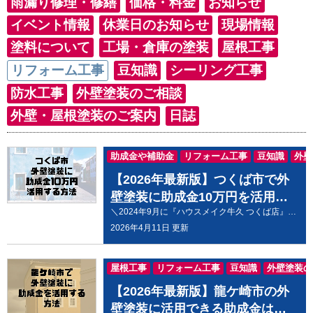
雨漏り修理・修繕
価格・料金
お知らせ
イベント情報
休業日のお知らせ
現場情報
塗料について
工場・倉庫の塗装
屋根工事
リフォーム工事
豆知識
シーリング工事
防水工事
外壁塗装のご相談
外壁・屋根塗装のご案内
日誌
助成金や補助金
リフォーム工事
豆知識
外壁
外壁・屋根塗装のご案内
【2026年最新版】つくば市で外
壁塗装に助成金10万円を活用す
＼2024年9月に『ハウスメイク牛久 つくば店』OPEN／＼外壁・屋根の無料相談・事前予約受付中／ こんにちは、ハウスメイク牛久です。 つくば市で外壁塗装を検討しているけど、助成金や補助金は使えるの？ 外壁塗装や屋根塗装は、住まいの美観を保つだけでなく、雨風や紫外線から建物を守るために大切な工事です。 しかし、外装塗装はまとまった費用がかかるため、「つくば市で外壁塗装に使える助成金はあるのかな？」「補助金を使って少しでも安く塗装できる？」 と気になっている方も多いのではないでしょうか。 結論からお伝えすると、2026年度も、つくば市では外壁塗装や屋根塗装に活用できる可能性がある「つくば市安心住宅リフォーム支援補助金」が実施されています。 この制度では、税込50万円以上のリフォーム工事を行う場合に、工事費用総額の10分の1、上限10万円の補助を受けられる可能性があります。 この記事では、2026年最新版として、つくば市安心住宅リフォーム支援補助金の内容や申請期間、対象条件、必要書類、助成金以外で費用を抑える方法までわかりやすく解説します。 つくば市安心住宅リフォーム支援補助金について【2026年最新版】 つくば市では、令和8年度（2026年度）も「つくば市安心住宅リフォーム支援補助金」の募集が行われています。 この制度は、つくば市内に所有し、居住している住宅に対して、税込50万円以上のリフォーム工事を行う場合に、工事費用の一部が補助される制度です。 補助金額は、工事費用総額の10分の1、上限10万円です。 外壁の塗装や防水工事、屋根の塗装や防水工事も対象工事に含まれているため、条件を満たせば外壁塗装・屋根塗装で活用できる可能性があります。 ただし、補助金は常時受け付けているわけではありません。募集期間や申請件数の上限が決まっているため、外壁塗装を検討している方は早めに確認しておきましょう。 募集期間内であっても、申請件数が上限に達した時点で受付終了となるため注意が必要です。 2026年度の申請受付期間について 令和8年度（2026年度）の申請受付期間は、以下の2期に分かれています。 第1期：令和8年（2026年）5月8日（金曜日）から令和8年（2026年）7月31日（金曜日）まで 第2期：令和8年（2026年）8月3日（月曜日）から令和8年（2026年）11月30日（月曜日）まで 各期間の申請上限は、それぞれ50件です。 また、補助金を利用するには、リフォーム工事に着手する日の14日前までに申請する必要があります。 工事を始めてから申請しても対象外になる可能性があるため、必ず着工前に手続きを進めましょう。 今年中に外壁塗装や屋根塗装を考えている方は、申請受付期間に入る前から、見積もりや必要書類の準備を進めておくことをおすすめします。 助成金申請について不安な方は、ハウスメイク牛久へお気軽にご相談ください。お客様の状況に合わせて、申請前の準備もお手伝いいたします。 ↓ ↓ ↓ ↓ ↓ ↓ ↓ ↓ ↓ ↓ ↓ ↓ ↓ ↓ ↓ ハウスメイク牛久店へのお見積り・ご相談はお電話またはWebから！ 助成金がもらえる条件は？ つくば市安心住宅リフォーム支援補助金を利用するには、対象者・対象住宅・対象工事などの条件を満たす必要があります。 主な条件は以下のとおりです。 つくば市内の対象住宅を所有し、その住宅に居住していること つくば市内に住民登録があること 市税を滞納していないこと 過去にこの補助金を受けたことがないこと 市内事業者との請負契約により、税込50万円以上のリフォーム工事を行うこと リフォーム工事が申請年度の末日までに完了する見込みであること 対象住宅がつくば市内にあること 対象住宅の耐震性が確保されていること 不動産業を営む者などが所有する住宅でないこと この補助金は、原則として一度利用すると同じ住宅で再度利用することはできません。 また、補助金の対象となる施工業者にも条件があります。 法人の場合は、つくば市内に本店があり、建設業法に基づく建設業許可を受けていること 個人事業者の場合は、つくば市内に住所があり、リフォーム施工に係る実務経験が原則10年以上あること 補助金を利用する場合、どの業者に依頼しても対象になるわけではありません。 見積もりを依頼する前に、補助金の対象となる施工業者かどうかを確認しておきましょう。 補助金対象の工事一覧 外壁の張替え、塗装または防水工事 屋根等のふき替え、塗装または防水工事 床、壁、窓等の断熱改修工事 床材、内壁材等の内装工事 台所、浴室、便所等の改修工事 部屋の間仕切りの変更工事 助成金申請について分からないことがありましたら、ハウスメイク牛久へお気軽にお問い合わせください。 ハウスメイク牛久へお気軽にお問い合わせください。 助成金に必要な書類は？ つくば市安心住宅リフォーム支援補助金を申請する際には、主に以下のような書類が必要です。 つくば市安心住宅リフォーム支援補助金交付申請書 住宅の所有者および建築年月日を確認できる書類 建築確認を受けた日を確認できる書類 耐震性が確保されていることを証明できる書類 リフォームに係る明細が分かる見積書の写し 住宅全体および施工箇所の施工前写真 対象住宅が共有名義の場合は共有者全員の同意書 施工業者が個人事業者の場合は、施工業者の経歴書 必要書類は住宅の状況や工事内容によって異なる場合があります。 書類に不備があると申請が進まない可能性があるため、早めに準備しておきましょう。 申請に必要な書類は、下記のつくば市ホームページから確認できます。 つくば市安心住宅リフォーム支援補助金／つくば市公式ウェブサイト 助成金以外で工事費用を抑える方法 つくば市の補助金を活用できる場合でも、できるだけ無駄な費用は抑えたいところです。 また、補助金の条件に当てはまらない場合や、受付上限に達してしまった場合でも、外壁塗装・屋根塗装の費用を抑える方法はあります。 外装塗装費用を抑えるためには、次の4つの方法を意識しましょう。 地元の塗装業者に依頼する 相見積もりを取る 塗装を行う季節を選ぶ 複数箇所を同時に塗装する 順番に説明しますね。 方法1：地元の塗装業者に依頼する まず、地元の塗装業者に依頼することは、費用を抑えるうえで大切なポイントです。 遠方の業者に依頼すると、現地調査や職人の移動、資材運搬などに余計な経費がかかる場合があります。その分が見積もり金額に反映されてしまうこともあるため注意が必要です。 一方、つくば市や近隣エリアに対応している地元業者であれば、移動コストを抑えやすく、現地調査やアフターフォローにも対応しやすいメリットがあります。 また、地域の気候や建物の特徴を把握している業者であれば、外壁や屋根の状態に合わせた提案も受けやすくなります。 費用を抑えながら安心して工事を任せたい場合は、まず地元で実績のある塗装業者を探してみましょう。 方法2：相見積もりを取る 次に、相見積もりを取って、作業内容と金額を比較しましょう。 相見積もりとは、複数の業者から見積もりを取ることです。1社だけの見積もりでは、その金額が高いのか安いのか判断しにくいですが、複数社を比較することで、費用の相場や工事内容の違いが見えてきます。 見積書を見るときは、合計金額だけで判断しないことが大切です。 例えば、外装塗装の見積書には、以下のような項目が細かく記載されているか確認しましょう。 足場代 メッシュシート代 高圧洗浄代 下地補修代 養生代 塗装代 塗料の商品名・メーカー名 下塗り・中塗り・上塗りなどの塗装回数 見積書の書き方が曖昧だったり、「外壁塗装一式」のように項目がまとめられていたりする場合は注意が必要です。 不要な作業や内容が分からない作業は、そのままにせず必ず質問しましょう。 見積書をしっかり確認することは、信頼できる業者を見分ける材料にもなります。 方法3：塗装を行う季節を選ぶ 塗装を行う季節によっても、費用や予約の取りやすさが変わる場合があります。 一般的に、外壁塗装に向いている季節は「春」と「秋」と言われています。気温や湿度が比較的安定しており、塗料が乾きやすく、作業しやすい時期だからです。 ただし、春と秋は外壁塗装の人気シーズンでもあるため、予約が集中しやすく、希望の日程が取りにくい場合があります。 一方で、夏や冬は天候や気温の影響を受けやすいものの、時期によっては予約が取りやすいこともあります。特に冬場は塗装工事の閑散期になりやすく、業者によっては柔軟に相談できる可能性があります。 費用を少しでも抑えたい場合は、見積もり時に「時期によって金額は変わりますか？」と確認してみるのもおすすめです。 ↓ ↓ ↓ ↓ ↓ ↓ ↓ ↓ ↓ ↓ ↓ ↓ ↓ ↓ ↓ 外壁塗装に最適なシーズンについてはこちらの記事も参考になります。 https://ushiku-tosou.com/blog/22012/ 方法4：複数箇所を同時に塗装する 外壁塗装と屋根塗装など、複数箇所を同時に塗装することも費用を抑える方法の一つです。 外壁塗装や屋根塗装では、多くの場合、足場を設置します。外壁だけを塗装した後、数年後に屋根塗装を行うと、そのたびに足場代がかかってしまいます。 外壁塗装と屋根塗装を同時に行えば、足場代を1回分にまとめることができるため、長い目で見ると費用の節約につながります。 戸建て住宅の場合、建物の大きさや形状にもよりますが、足場代だけで20万円以上かかるケースもあります。 そのため、外壁だけでなく屋根や付帯部の劣化も気になっている場合は、まとめて工事を検討するのがおすすめです。 ↓ ↓ ↓ ↓ ↓ ↓ ↓ ↓ ↓ ↓ ↓ ↓ 外装塗装の施工事例はこちらからご覧いただけます 以上が、助成金以外で外装塗装費用を抑える4つの方法です。 これらを参考にしていただき、無理なく外壁塗装・屋根塗装を進めましょう。 ハウスメイク牛久では適正な価格で外壁塗り替えをお見積もりいたします。 優良業者に適正価格で工事してもらうことが大事です 外装塗装の費用を抑えるうえで大切なのは、単に安い業者を選ぶことではありません。 優良業者に適正価格で工事をしてもらうことが、結果的に一番の節約につながります。 極端に安い見積もりには、必要な工程が省かれていたり、塗料のグレードが分かりにくかったりするケースもあります。工事の品質が低いと、数年後に再塗装や補修が必要になり、かえって高くついてしまうこともあります。 優良業者を見分けるには、相見積もりを取って各業者の見積もりを比較しましょう。 外装塗装の見積もりを比較する際には、以下を確認することが重要です。 相見積もり：複数の業者に同じ条件で見積もりを依頼し、工事内容や価格を比較する 工程の具体性：見積書に「足場設置」「高圧洗浄」「養生」「下地補修」などの工程が具体的に書かれているか確認する 面積の数値表記：足場や塗装面積が「㎡」などの数値で記載されているか確認する 塗装回数：外壁塗装は原則として下塗り・中塗り・上塗りの3回塗りが基本 商品名やメーカー名：使用する塗料の商品名やメーカー名が記載されているか確認する 見積書の内容が曖昧な場合は、その場で契約せず、必ず説明を受けましょう。 見積もりを比較することで、適正な価格で信頼できる業者を選びやすくなります。 外装塗装の時期と料金の違い 外壁塗装は、施工する時期によって予約の取りやすさや費用に差が出る場合があります。 一般的に、春と秋は外壁塗装に向いている人気シーズンです。気温や湿度が安定しているため、塗料が乾きやすく、工事も進めやすい時期です。 一方で、人気が集中するため、予約が埋まりやすくなることもあります。 冬の12月から2月、夏の7月から9月は、天候や気温の影響を受けることがありますが、業者によっては比較的予約が取りやすい場合もあります。 ただし、気温が低すぎる日や雨・雪の日は塗装できない場合があるため、工事期間が延びることもあります。 費用を抑えたい場合は、施工時期についても業者に相談してみましょう。 ↓ ↓ ↓ ↓ ↓ ↓ ↓ ↓ ↓ ↓ ↓ ↓ ↓ ↓ https://ushiku-tosou.com/blog/22012/ 火災保険等を適用して金額をカバーする 火災保険を使って、外装塗装や屋根修理の費用を抑えられる場合があります。 ただし、火災保険は通常の経年劣化や単なる塗り替えには使えません。適用される可能性があるのは、台風・強風・雹・雪害など、自然災害によって外壁や屋根に損害が発生した場合です。 「火災保険を使えば必ず外壁塗装が安くなる」というわけではありません。 火災保険の利用を検討する場合は、契約内容や損害の状況を確認し、保険会社に相談することが大切です。 火災保険が外装塗装に適用される主な条件 火災保険が外装塗装や屋根修理に適用される可能性がある条件は、主に以下の3つです。 外壁・屋根の破損が災害によるものであること 被災から3年以内に申請を行うこと 損害の補修にかかる費用が火災保険の免責金額を超えること これらの条件に当てはまる場合、保険金を使って補修できる可能性があります。 ただし、実際に保険が適用されるかどうかは、契約内容や保険会社の判断によって異なります。 火災保険の申請方法 火災保険の申請方法は、契約している保険会社によって異なりますが、一般的には以下の流れで進みます。 契約している保険会社に連絡する 申請に必要な書類や写真を準備する 保険金の請求申請を行う 保険会社または損害鑑定人が現場を確認する 審査の結果、認められれば保険金が支払われる 詳しい手順や必要書類については、契約している保険会社に確認しましょう。 つくば市で外壁塗装に助成金を活用する方法まとめ 2026年度も、つくば市では「つくば市安心住宅リフォーム支援補助金」が実施されています。 この制度では、税込50万円以上のリフォーム工事を行う場合に、工事費用総額の10分の1、上限10万円の補助を受けられる可能性があります。 外壁の塗装や防水工事、屋根の塗装や防水工事も対象工事に含まれているため、つくば市で外壁塗装・屋根塗装を検討している方は、活用できるか確認しておきましょう。 ただし、申請受付期間や申請上限、対象者、対象住宅、対象業者などの条件があります。 補助金を利用したい場合は、必ず工事着手前に申請し、つくば市公式ホームページで最新情報を確認してください。 また、助成金以外にも、外装塗装費用を抑える方法として以下のような方法があります。 地元の塗装業者に依頼する 相見積もりを取る 塗装を行う季節を選ぶ 外壁塗装と屋根塗装を同時に行う 火災保険が使えるか確認する 外壁塗装は、安さだけで決めるのではなく、見積もり内容や施工品質、アフターフォローまで含めて比較することが大切です。 つくば市で外壁塗装・屋根塗装をご検討中の方は、ぜひハウスメイク牛久へご相談ください。 「補助金の対象になるか知りたい」「申請前に見積もりを準備したい」「外壁と屋根を一緒に塗装すべきか相談したい」 このようなお悩みに、地域密着の塗装専門店として丁寧に対応いたします。 なお、助成金情報は下記のつくば市公式ホームページでも更新されるため、都度チェックしておきましょう。 つくば市安心住宅リフォーム支援補助金／つくば市公式ウェブサイト
る方法
2026年4月11日 更新
屋根工事
リフォーム工事
豆知識
外壁塗装の
外壁・屋根塗装のご案内
【2026年最新版】龍ケ崎市の外
壁塗装に活用できる助成金はあ