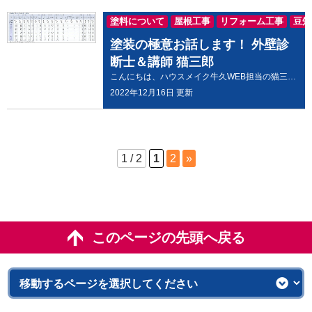
塗料について
屋根工事
リフォーム工事
豆知
外壁・屋根塗装のご案内
塗装の極意お話します！ 外壁診
断士＆講師 猫三郎
こんにちは、ハウスメイク牛久WEB担当の猫三郎です。 いつ、どこで、いくらで、どんな工事を行えばよいのか徹底的に解説いたします。 今日は１日ブログが執筆できる環境なので（平素は現場に出たり、ドローンの操縦、勉強会の講師をしたり、動画を撮ったりしていますので）頑張って書いてまいりましょう。 いつが良いか？ 塗装の時期についての考察 季節的な要因（温度や湿度）茨城県つくば市２０２１年のデーターです。日中の気温が５℃以下、湿度は８５％以上は適さないと言われています。平均ではありますが、日中の気温平均が５℃を下回る月はありません。湿度も８５％を上回る月もありません。 温度について 1つは、気温が低いと、塗膜が硬化するまでの時間が長くなることがあります。 塗料が固まるまでの間は、まだ塗装が完成していませんので、その性能を発揮していません。 この固まろうとしている間に、塵埃がついたり、水滴がついたりしてしまうリスクが高まります。 そして塗料は化学反応を利用して、塗膜(塗装でできた膜)を形成していきますが、その塗膜形成の過程は非常に複雑であり、物理的、物理化学的、科学的の3項目に分けられて進んでいきます。 これらの反応が、適切に完了するまでは塗膜が形成されません。 塗料が固まるまでの時間が長くなるということは、何かが起こるリスクが高くなるので、気温が低い状態では推奨されないのです。 ２つ目として、気温が低いと塗装が推奨されないのは結露が発生しやすくなるからです。 結露は、グラスに冷えたビールを注ぐと温度の関係で、グラスに水滴が現れる現象のことです。サウナとかでも空気中に含まれる水蒸気の量が多いので、壁に水滴ができるのも見たことがあるかと思います。 塗装前の外壁や屋根が結露で濡れている状態では、塗装ができませんので、乾くのを待つしかありません。 また、塗装後のまだ硬化が完全に済んでいない塗膜に結露が発生してしまうと、塗膜の流れ、防錆硬化の低下が起きてしまいます。 塗膜が流れなかったとしても、結露が発生すると硬化しきっていない塗料に水分が染み込んで、もやがかかってしまったような「かぶり」という現象も発生します。 湿度について 1つは、湿度が高いと塗膜が硬化するまでの時間が長くなることがあります。 塗料が固まるまでの間は、まだ塗装が完成していませんのでその性能を発揮していません。 固まろうとしている間に、塵埃がついたり、水滴がついたりしてしまうリスクが高まります。 そして塗料は化学反応を利用して、塗膜を形成していきますが、その塗膜形成の過程は非常に複雑であり、物理的、物理化学的、科学的の3項目に分けられて進んでいきます。これらの反応が適切に完了するまでは塗膜が形成されません。 塗料が固まるまでの時間が長くなるということは何かが起こるリスクが高くなるので、湿度が高い状態では推奨されないのです。 湿度が高いと塗装が推奨されないもう1つの理由は、「かぶり」という現象が発生するリスクが高くなるからです。 塗料に含まれるシンナーや水などの溶剤が蒸発していき、塗料が固まっていくのですが、液体が気体になる際には熱エネルギーが必要なので、周囲から熱を吸収していってしまいます。 お風呂上がりに体を拭かないと、どんどん体が冷えていってしまうのも同じ仕組みで気化熱と呼ばれるものです。 つまり塗料の温度が下がります。 その際に、湿度が高いと空気中の水蒸気が冷やされて液体に戻ってしまい、結露をする可能性があるのです。 当然まだ塗膜が硬化しきっていない外壁に結露が発生してしまえば、塗料に染み込んでしまいもやがかかってしまったような、にじんだような感じになってしまうこの現象を「かぶり」といいます。 結論として 極端に気温の低い日、湿度が高すぎる日は作業を限定し、養生や補修などにあてるか休工にすればよいと思います。１年を通して塗装工事の工程が組めない時期はありません。（茨城県県南）ただし、出来れば１月２月の寒い時期は金属製の屋根などの予定は避けておくことをお勧めいたします。 どこに頼むべきか？ 過去に良質な塗装工事の経験があれば以前の業者に頼むのがいちばん良いと思います。 初めての塗り替えでは、家を建ててくれた業者に頼むことが一般的です。 しかし何故、家を建ててくれたメーカーや建築屋さんに頼む人が少ないのか？ おそらく、要因は以下の通りでしょう。 ・新築時にトラブルがあって信用していない。 ・建てた後のフォローがない。 ・見積を頼んだが異常に高額工事となっている。（高額工事の要因は、塗装以外の防蟻工事、不要なバルコニーなどの防水工事が含まれている。利益率が５０％もとられているなど） 相見積もりをお取りになることを推奨していますが、塗り替えのポータルサイト（まとめて地域の優良業者に見積もり依頼が出せるという案内のある塗装総合紹介サイト）での相見積もりは良い結果にならないと思います。それはどんな業者でも参加できるので悪い業者も混在しているのが現状です。 それではどんな業者を候補にしたら良いか？ ・保証やアフターメンテナンスがしっかりしている会社（保証書提出・年次点検・保証期間） ・品質管理がしっかりしている会社（施工中写真・施工データの提出） ・対応の速さ、良さ（２４時間以内連絡・つながらなければLINEでも連絡） ・専門性の高い会社（資格を多数保有している） ・創業１０年以上の会社（設立から続いている） ・会社の中身が見える会社（施工、スタッフの顔がわかるようにしている） ・家にあった最適な提案をする会社（サイディングに溶剤塗料を提案するなど） ・会社、HPがしっかりしている会社（施工事例、スタッフ、金額を出している） ・塗装専門ショールームを持っている会社 ・見積の内容が分かり易い会社（メーカー名の記載、㎡単価を出している、詳細に出している ・地元業者で地域密着の会社 ・自社施工（自社の職人が施工） ・元気がある会社（身だしなみ、マナーができている） ・コロナ対策をしっかりと行っている会社 追記：訪問販売業者の半数以上が悪質な業者 ・他県からの業者には注意が必要。（地元で地域密着でできない意図がある） ・「近所で工事、足場から見えた、監督に言われたなど」はすべて虚偽のトークです。 ・屋根を目視指摘した後に屋根点検しますといって屋根にのぼる業者は危険！（虚偽の写真を見せられたり、釘を引っ張って写真を撮ったり、ときには瓦をわざと割ってしまうなど） ・手書きで積算をする業者はその日に結論を迫られてしまうので注意。 ・屋根葺き替えで３００万円以上の業者（条件によりますが１００㎡程度の葺き替えでは３００万円以上になりません。） ・足場無しで次の日から工事をする業者（キャンセルされたくないために即日工事したがる） ・牛久、龍ヶ崎、守谷、つくば、土浦など密集地域は狙われる。 近隣で優良と言える業者様は以下の通り 牛久市 ： ハウスメイク牛久・暖喜・リモデルプロ 土浦市： 奥広・プロタイムズ土浦・新川塗装・ハウスメイク牛久土浦支店・霞美装 つくば市：高橋塗装 龍ヶ崎市：ペイントワン 取手市：プロタイムズ取手・取手塗装 守谷市：プラチナコーティング 適正工事価格（いくらで工事するか？納得できる金額は） 御予算範囲内であれば高額工事を提案されても納得できる判断する場合もあるでしょう。塗装工事の場合は手間代＋材料費＋諸利益で構成されます。そのため相見積もりを取った場合に工事費の費用の違いが大きく出てしまうことが多いようです。１日の手間代が２人で４万円（１人あたり２万円換算）の会社もあれば５万円で計算する会社もあります。塗料代金も仕入れ先への力関係で差が生じます。一番大きいのは諸利益の度合いでしょう。業界の３５％という平均値を大きく上回り５０％以上計上しているケースもあります。工事の減価が１００万円の場合は３５％は約１５３万円。（１００÷０.６５）５０％の場合は２００万円となります。（１００÷０.５）５０万円以上の差が出ます。ハウスメーカーなどは５０％計上はかなりの確率で積算されています。信用度が比較的高いのに残念な話です。 逆に安すぎる場合にも問題はあります。材料を削るか手間を省くことが多い（手抜き工事）からです。１０年以上耐久出来る塗装工事であれば目安として下記の数値で判断してみてください。 延床面積（１.２階の合計平面面積）が３５坪と想定した場合の外壁塗装費用（窯業系サイディングなどのシーリング補修は含まず） 量産普及シリコン塗料（ホームセンターなどでもおいている塗材）：７０万円前後 高耐候シリコン塗料（業者が取り扱うラジカル制御形塗料など）：８５万円前後 高耐久、低汚染型無機塗料（耐久年数が１５年以上見込める塗料）：１００万円前後 最高級ハイブリッド無機有機塗料（耐久年数が２０年以上見込める塗料）：１４０万円前後 最高級無機多彩調仕上げ（耐久年数が２０年前後以上で多彩模様の仕上げ塗料）：１５０～１８０万円 ★上記目安額を超える提案書をもらった場合は必ず相見積もりを取りましょう。 仮設足場を利用して工事範囲を広げる（どんな内容で工事を捉えればよいか） ★仮設足場を使って同時に工事することが多いのは以下のとおり ・破風板板金巻き工事（ガルバニウム鋼板で破風板や鼻隠し、帯板などを保護する） ・雨樋交換工事（足場がない時には工事費が高くなってしまう） ・屋根の棟板金交換工事 ・屋根しっくい補修工事 ★その他の工事 ・シーリング交換工事 ・サッシ交換工事（交換やカバー工法による交換/窓サッシや玄関ドアなど） ★３工程の塗装を４工程の工事に変更（オーバーコート：３工程の塗装で完成し、保護コートを塗布する） ・耐久年数が伸びます。 ハウスメイク牛久では牛久市を中心に龍ヶ崎市やつくば市、取手市、稲敷市、守谷市など広範囲にサポートしております。御相談お待ちしております。 ハウスメイク牛久 秋の塗装感謝祭としてお得な情報をお届けします。 資材高騰の中、２０２２年最後のセールを開催します！！ 塗装工事のご成約特典としてなんと！商品券１０,０００円分相当をプレゼント！ ご成約特典は１2月25日までにご契約いただいたお客様、かつ、100万円以上のご成約金額の方に限ります！ また、高耐久・高耐候性無機塗料「ケイセラⅡ」、耐久年数２０年を誇る無機塗料「グラステージ」を大特価にて！ ※詳しくは、キャンペーン期間中にお電話またはご来店にてご確認ください。 お問い合わせはこちら↓↓↓無料見積り・無料診断の依頼はこちら 屋根のドローン点検などのお申込みもどうぞこちらから、もちろん無料で行うことができます。 ショールーム紹介はこちら 土浦市最大級！ショールームオープン！ 屋根材、塗料の見本など豊富にそろっております。コロナ対策もバッチリです。 土浦市の施工事例はこちら 土浦市の外壁塗装＆屋根工事なら、 土浦市で数少ない自社職人在籍のハウスメイク牛久にお任せください！ 土浦市で創業32年、累計施工実績6,000件以上！HPで施工事例を公開中！ お得な塗装メニューはこちら 塗料の詳細はこちら 多重ラジカル制御形無機塗料 職人・スタッフ紹介はこちら 無料見積り・無料診断の依頼はこちら
2022年12月16日 更新
1 / 2
1
2
»
このページの先頭へ戻る