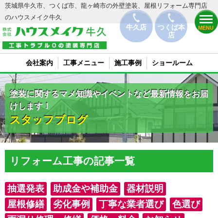
茨城県牛久市、つくば市、龍ヶ崎市の外壁塗装、屋根リフォーム専門店
のハウスメイク牛久
牛久店
つくば本
MENU
店
会社案内
工事メニュー
施工事例
ショールーム
塗装に関するマメ知識やイベントなど最新情報をお届
けします！
スタッフブログ
リフォーム工事の記事一覧
抽選発表
助成金や補助金
器材説明
屋根修繕
劣化事例
丁寧な業者選び
色選び