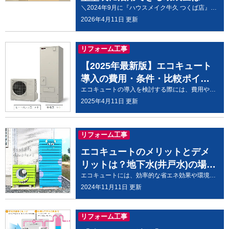
＼2024年9月に『ハウスメイク牛久 つくば店』OPEN／＼外壁・屋根の無料相談・事前予約受付中／ こんにちは、ハウスメイク牛久です。 龍ケ崎市で外壁塗装を検討しているけど、助成金や補助金は使えるの？ 外壁塗装や屋根塗装は、家の美観を保つだけでなく、雨風や紫外線から建物を守るために大切な工事です。 しかし、外装塗装はまとまった費用がかかるため、「龍ケ崎市に外壁塗装の助成金はあるのかな？」「補助金が使えない場合、費用を抑える方法はある？」 と気になっている方も多いのではないでしょうか。 この記事では、2026年最新版として、龍ケ崎市で利用できる住宅関連の補助制度と、外壁塗装・屋根塗装の費用を抑えるポイントをわかりやすく解説します。 結論からお伝えすると、2026年6月現在、龍ケ崎市には一般的な外壁塗装・屋根塗装そのものに使える助成金制度は確認できません。 ただし、住宅取得や耐震化、空家改修、介護保険の住宅改修など、条件によって利用できる補助制度はあります。また、助成金が使えない場合でも、工夫次第で外装塗装の費用を抑えることは可能です。 龍ケ崎市の外壁塗装助成金について【2026年最新版】 2026年6月現在、龍ケ崎市には一般的な外壁塗装・屋根塗装そのものを対象にした助成金制度は確認できません。 龍ケ崎市の公式ホームページでは、住まいに関する補助制度として、住宅取得、木造住宅耐震化、空家バンク活用、老朽空家解体、介護保険住宅改修などが案内されています。 ただし、これらはすべての外壁塗装工事に使える制度ではありません。対象者や対象住宅、工事内容などの条件を満たす必要があります。 助成金や補助金の内容は年度によって変更されることがあります。外壁塗装や屋根塗装を検討する際は、必ず龍ケ崎市公式ホームページで最新情報を確認しましょう。 龍ケ崎市で確認したい住宅関連の補助制度 ここでは、龍ケ崎市で確認しておきたい住宅関連の補助制度を紹介します。 外壁塗装そのものに使えるとは限りませんが、住宅の状態や工事内容によっては関係する場合があります。 若者・子育て世代住宅取得補助 龍ケ崎市では、若者・子育て世代の定住を促進するため、市内に住宅ローンを活用して住宅を取得した方を対象に、補助金を交付する制度があります。 令和8年度の補助金額は、補助基本額10万円と加算額5万円を合わせて、最大15万円です。 ただし、この制度は住宅取得を対象とした補助金であり、すでに住んでいる住宅の外壁塗装費用を直接補助する制度ではありません。 住宅購入後に外壁や屋根のメンテナンスを検討している方は、住宅取得補助の対象になるかどうかを確認したうえで、塗装工事の計画も立てるとよいでしょう。 木造住宅の耐震化補助 木造住宅の耐震化補助は、地震による倒壊などの被害から市民の生命や身体を守るための制度です。 対象となるのは、主に昭和56年5月31日以前の基準で建築された木造住宅です。耐震診断や耐震改修を行う場合に、費用の一部について補助を受けられる可能性があります。 令和8年度の龍ケ崎市住宅耐震化緊急促進アクションプログラムでも、木造住宅の無料耐震診断や、木造住宅の耐震改修費に対する一部補助が取り組みとして位置づけられています。 耐震化補助は、一般的な外壁塗装を安くするための制度ではありません。 ただし、古い木造住宅で耐震改修とあわせて外装の補修を検討している場合は、工事内容の整理が必要です。対象になるかどうかは、必ず市の担当窓口や専門業者に確認しましょう。 空家バンク活用促進補助金 龍ケ崎市には、空家バンク制度に登録された空家の売買などに関連して、家財処分や改修工事の費用の一部を補助する制度があります。 空家改修工事費補助金では、登録物件を購入等した方を対象に、改修工事費の一部が補助される場合があります。 ただし、対象となるには龍ケ崎市空家バンク制度への登録や交渉申込みなど、制度ごとの条件を満たす必要があります。 空家を購入して外壁塗装や屋根塗装を含む改修を検討している場合は、工事前に補助対象になるか確認しておきましょう。 介護保険の住宅改修費給付制度 介護保険の住宅改修費給付制度は、要支援・要介護認定を受けている方が、自宅で安全に生活できるようにするための制度です。 対象となる主な工事は、手すりの取付け、段差の解消、滑りにくい床材への変更、扉の取替え、洋式便器への取替えなどです。 この制度も、一般的な外壁塗装や屋根塗装の費用を補助する制度ではありません。 ただし、住宅改修を検討しているご家庭では、外装メンテナンスとあわせて住まい全体の安全性を見直すきっかけになります。 ご自宅で制度が利用できるか不安な方は、当社でもご相談を承りますので、お気軽にお問い合わせください。 助成金以外で工事費用を抑える方法 外壁塗装・屋根塗装で助成金が使えない場合でも、費用を抑える方法はあります。 外装塗装費用を抑えるためには、次の4つの方法を意識しましょう。 地元の塗装業者に依頼する 相見積もりを取る 塗装を行う季節を選ぶ 複数箇所を同時に塗装する 順番に説明しますね。 方法1：地元の塗装業者に依頼する まず、地元の塗装業者に依頼することは、費用を抑えるうえで大切なポイントです。 遠方の業者に依頼すると、現地調査や職人の移動、資材運搬などに余計な経費がかかる場合があります。その分が見積もり金額に反映されてしまうこともあるため注意が必要です。 一方、龍ケ崎市や近隣エリアに対応している地元業者であれば、移動コストを抑えやすく、現地調査やアフターフォローにも対応しやすいメリットがあります。 また、地域の気候や建物の特徴を把握している業者であれば、外壁や屋根の状態に合わせた提案も受けやすくなります。 費用を抑えながら安心して工事を任せたい場合は、まず地元で実績のある塗装業者を探してみましょう。 方法2：相見積もりを取る 次に、相見積もりを取って、作業内容と金額を比較しましょう。 相見積もりとは、複数の業者から見積もりを取ることです。1社だけの見積もりでは、その金額が高いのか安いのか判断しにくいですが、複数社を比較することで、費用の相場や工事内容の違いが見えてきます。 見積書を見るときは、合計金額だけで判断しないことが大切です。 例えば、外装塗装の見積書には、以下のような項目が細かく記載されているか確認しましょう。 足場代 メッシュシート代 高圧洗浄代 下地補修代 養生代 塗装代 塗料の商品名・メーカー名 下塗り・中塗り・上塗りなどの塗装回数 見積書の書き方が曖昧だったり、「外壁塗装一式」のように項目がまとめられていたりする場合は注意が必要です。 不要な作業や内容が分からない作業は、そのままにせず必ず質問しましょう。 見積書をしっかり確認することは、信頼できる業者を見分ける材料にもなります。 方法3：塗装を行う季節を選ぶ 塗装を行う季節によっても、費用や予約の取りやすさが変わる場合があります。 一般的に、外壁塗装に向いている季節は「春」と「秋」と言われています。気温や湿度が比較的安定しており、塗料が乾きやすく、作業しやすい時期だからです。 ただし、春と秋は外壁塗装の人気シーズンでもあるため、予約が集中しやすく、希望の日程が取りにくい場合があります。 一方で、夏や冬は天候や気温の影響を受けやすいものの、時期によっては予約が取りやすいこともあります。特に冬場は塗装工事の閑散期になりやすく、業者によっては柔軟に相談できる可能性があります。 費用を少しでも抑えたい場合は、見積もり時に「時期によって金額は変わりますか？」と確認してみるのもおすすめです。 ↓ ↓ ↓ ↓ ↓ ↓ ↓ ↓ ↓ ↓ ↓ ↓ ↓ ↓ ↓ 外壁塗装に最適なシーズンについてはこちらの記事も参考になります。 https://ushiku-tosou.com/blog/22012/ 方法4：複数箇所を同時に塗装する 外壁塗装と屋根塗装など、複数箇所を同時に塗装することも費用を抑える方法の一つです。 外壁塗装や屋根塗装では、多くの場合、足場を設置します。外壁だけを塗装した後、数年後に屋根塗装を行うと、そのたびに足場代がかかってしまいます。 外壁塗装と屋根塗装を同時に行えば、足場代を1回分にまとめることができるため、長い目で見ると費用の節約につながります。 戸建て住宅の場合、建物の大きさや形状にもよりますが、足場代だけで20万円以上かかるケースもあります。 そのため、外壁だけでなく屋根や付帯部の劣化も気になっている場合は、まとめて工事を検討するのがおすすめです。 ↓ ↓ ↓ ↓ ↓ ↓ ↓ ↓ ↓ ↓ ↓ ↓ 外装塗装の施工事例はこちらからご覧いただけます 以上が、助成金以外で外装塗装費用を抑える4つの方法です。 これらを参考にしていただき、無理なく外壁塗装・屋根塗装を進めましょう。 ハウスメイク牛久へのお問い合わせはこちら 優良業者に適正価格で工事してもらうことが大事です 外装塗装の費用を抑えるうえで大切なのは、単に安い業者を選ぶことではありません。 優良業者に適正価格で工事をしてもらうことが、結果的に一番の節約につながります。 極端に安い見積もりには、必要な工程が省かれていたり、塗料のグレードが分かりにくかったりするケースもあります。工事の品質が低いと、数年後に再塗装や補修が必要になり、かえって高くついてしまうこともあります。 優良業者を見分けるには、相見積もりを取って各業者の見積もりを比較しましょう。 外装塗装の見積もりを比較する際には、以下を確認することが重要です。 相見積もり：複数の業者に同じ条件で見積もりを依頼し、工事内容や価格を比較する 工程の具体性：見積書に「足場設置」「高圧洗浄」「養生」「下地補修」などの工程が具体的に書かれているか確認する 面積の数値表記：足場や塗装面積が「㎡」などの数値で記載されているか確認する 塗装回数：外壁塗装は原則として下塗り・中塗り・上塗りの3回塗りが基本 商品名やメーカー名：使用する塗料の商品名やメーカー名が記載されているか確認する 見積書の内容が曖昧な場合は、その場で契約せず、必ず説明を受けましょう。 見積もりを比較することで、適正な価格で信頼できる業者を選びやすくなります。 外装塗装の時期と料金の違い 外壁塗装は、施工する時期によって予約の取りやすさや費用に差が出る場合があります。 一般的に、春と秋は外壁塗装に向いている人気シーズンです。気温や湿度が安定しているため、塗料が乾きやすく、工事も進めやすい時期です。 一方で、人気が集中するため、予約が埋まりやすくなることもあります。 冬の12月から2月、夏の7月から9月は、天候や気温の影響を受けることがありますが、業者によっては比較的予約が取りやすい場合もあります。 ただし、気温が低すぎる日や雨・雪の日は塗装できない場合があるため、工事期間が延びることもあります。 費用を抑えたい場合は、施工時期についても業者に相談してみましょう。 ↓ ↓ ↓ ↓ ↓ ↓ ↓ ↓ ↓ ↓ ↓ ↓ ↓ ↓ ハウスメイク牛久へのお問い合わせはこちら 火災保険等を適用して金額をカバーする 火災保険を使って、外装塗装や屋根修理の費用を抑えられる場合があります。 ただし、火災保険は通常の経年劣化や単なる塗り替えには使えません。適用される可能性があるのは、台風・強風・雹・雪害など、自然災害によって外壁や屋根に損害が発生した場合です。 「火災保険を使えば必ず外壁塗装が安くなる」というわけではありません。 火災保険の利用を検討する場合は、契約内容や損害の状況を確認し、保険会社に相談することが大切です。 火災保険が外装塗装に適用される主な条件 火災保険が外装塗装や屋根修理に適用される可能性がある条件は、主に以下の3つです。 外壁・屋根の破損が災害によるものであること 被災から3年以内に申請を行うこと 損害の補修にかかる費用が火災保険の免責金額を超えること これらの条件に当てはまる場合、保険金を使って補修できる可能性があります。 ただし、実際に保険が適用されるかどうかは、契約内容や保険会社の判断によって異なります。 火災保険の申請方法 火災保険の申請方法は、契約している保険会社によって異なりますが、一般的には以下の流れで進みます。 契約している保険会社に連絡する 申請に必要な書類や写真を準備する 保険金の請求申請を行う 保険会社または損害鑑定人が現場を確認する 審査の結果、認められれば保険金が支払われる 詳しい手順や必要書類については、契約している保険会社に確認しましょう。 龍ケ崎市で外壁塗装に助成金を活用する方法まとめ 2026年6月現在、龍ケ崎市には一般的な外壁塗装・屋根塗装そのものを対象にした助成金制度は確認できません。 一方で、龍ケ崎市には住宅関連の補助制度として、若者・子育て世代住宅取得補助、木造住宅耐震化補助、空家バンク活用促進補助金、介護保険住宅改修費給付制度などがあります。 ただし、これらはそれぞれ対象者や対象工事が決まっているため、外壁塗装費用に必ず使えるわけではありません。 助成金に関する情報は年度によって変更されることがあります。必ず龍ケ崎市公式ホームページで最新情報を確認してください。 外装塗装費用を抑える方法としては、以下のような方法があります。 地元の塗装業者に依頼する 相見積もりを取る 塗装を行う季節を選ぶ 外壁塗装と屋根塗装を同時に行う 火災保険が使えるか確認する 外壁塗装は、安さだけで決めるのではなく、見積もり内容や施工品質、アフターフォローまで含めて比較することが大切です。 龍ケ崎市で外壁塗装・屋根塗装をご検討中の方は、ぜひハウスメイク牛久へご相談ください。 「助成金の対象になるか知りたい」「できるだけ費用を抑えて塗装したい」「外壁と屋根を一緒に塗装すべきか相談したい」 このようなお悩みに、地域密着の塗装専門店として丁寧に対応いたします。
る？
2026年4月11日 更新
リフォーム工事
【2025年最新版】エコキュート
導入の費用・条件・比較ポイン
エコキュートの導入を検討する際には、費用や設置条件、他の給湯システムとの比較が重要です。 本記事では、エコキュートの導入にかかる費用や設置条件を詳しく解説し、ガス給湯器など他の給湯システムとの比較ポイントを紹介します。どの給湯システムが最も家庭に合っているか、判断するための情報を提供します。 ページ下部に比較表を用意しましたので、ぜひ最後までご覧ください。 エコキュートの導入費用とランニングコスト エコキュートを導入する際の初期費用は、設置費用や機器代が含まれます。 一般的に、エコキュートの価格は30万〜50万円程度で、これに設置工事費用が加わることになります。 これに補助金や助成金が適応されると、全体の金額から数万円から十数万円が引かれますので、「思ったよりも安く導入できた」というご意見も少なくありません。 さらに、ランニングコストにおいては、エコキュートは省エネ性能が高く、従来のガス給湯器に比べて電気代を大幅に抑えられるため、長期的に見れば家計の負担が軽減されます。 銀行でローンを組むことが出来れば、月々の支払も少額に抑えることが出来ますので節約された電気代との相殺が期待できる場合もあります。 エコキュートの設置条件と設置場所の確認 エコキュートの設置には、いくつかの条件を確認する必要があります。 まず、設置場所としては屋外が一般的で、大型の貯湯タンクと室外機を設置するスペースが必要です。 また、ヒートポンプユニットも設置するため、十分なスペースの確保が重要です。特に、寒冷地や風が強い地域では、設置環境がエコキュートの効率に影響を与えることがあるため、専門業者に相談し、最適な設置場所を選定することが推奨されます。 画像出典: 三菱電機 - はじめてのエコキュート 水道配管との接続に最適なスペースがあればそちらに設置させていただくことが多いですが、それ以外の箇所への設置の場合も対応可能ですので、お気軽にご相談いただければ幸いです ↓ ↓ ↓ ↓ ↓ ↓ ↓ ↓ ↓ ↓ ↓ ↓ ↓ ↓ ↓ ハウスメイク牛久店へのお見積り・ご相談はお電話またはWebから！ ガス給湯器との違いを比較 エコキュートは、ガス給湯器と比較してエネルギー効率が高く、省エネ性能に優れています。ガス給湯器は瞬間的にお湯を沸かすのに対し、エコキュートは電力を使用してお湯を作り、貯めておく仕組みです。 そのため、深夜の安価な電力を活用できることがメリットです。一方、ガス給湯器は初期費用が安い点や、外気温に影響されにくい点が利点であり、寒冷地では特に重視されることがあります。 ただ、茨城県の年間平均気温は約13.6℃となっていますので、この程度であれば、外気温の影響をそこまで大きく受けることはありません。むしろ積極的な導入検討をオススメしております。 画像出典: 三菱電機 - はじめてのエコキュート エコキュートと他の給湯システムの比較 エコキュート以外にも、ガス給湯器や電気温水器、ハイブリッド給湯器など、様々な選択肢があります。各給湯システムのメリット・デメリットを比較し、家庭に最も適したものを選ぶことが重要です。 例えば、エコキュートはランニングコストが低い一方で、初期費用が高く、設置スペースが必要です。ガス給湯器は初期費用が抑えられるものの、長期的なコストが高くなる場合もあります。 給湯システムの種類 初期費用 ランニングコスト 設置スペース 安全性 エコキュート(高効率給湯器) 約30万円～50万円程度 約1800円～ タンク＋ヒートポンプ 火災の心配なし 停電時もタンク内の水は利用可能 ガス給湯器 約15万円～20万円程度 約1万円～ 給湯器本体のみ ガス利用のため火災のリスクあり 単純計算になりますが、ランニングコストの差額で約8000円、これを初期費用で割った場合におよそ3年ほどで償却できる計算になります。よって、給湯器を4年以上利用することを考えた場合のコストパフォーマンスはエコキュートのほうが高いと言えるでしょう。 これらの要素を総合的に比較し、最適な給湯システムを選びましょう。
トまとめ
2025年4月11日 更新
リフォーム工事
エコキュートのメリットとデメ
リットは？地下水(井戸水)の場合
エコキュートには、効率的な省エネ効果や環境に優しい特長があり、多くの家庭で導入が進んでいます。しかし、導入を検討する際にはメリットだけでなく、デメリットも把握することが重要です。本記事では、エコキュートの利点と欠点を詳しく解説し、選ぶ際のポイントについても紹介します。エコキュートの導入を考えている方にとって、正しい判断をするための情報を提供します。 エコキュートのメリットを詳しく解説 エコキュートの最大のメリットは、省エネ効果の高さです。 ヒートポンプ技術により、少ない電力で効率的にお湯を供給できるため、ガス給湯器や電気温水器に比べて電気代を大幅に削減できます。 さらに、環境に優しい点も魅力の一つです。エコキュートはCO2排出量を削減できるため、地球温暖化の対策にも貢献します。 加えて、補助金や助成金を利用することで、導入時のコストも抑えられるケースが多く、ランニングコストの面でも長期的にメリットが大きいです。 1年2年の短いスパンで見るよりも、10年20年の単位でいくら節約になるか？の観点で比較検討されることをオススメしています。 エコキュートのデメリットを知る 一方で、エコキュートにはいくつかのデメリットも存在します。 まず、初期費用が比較的高い点です。設置や機器自体のコストは、従来の給湯器に比べて高めとなることが多く、予算を考慮する必要があります。ただこれは前述の補助金や助成金の利用、またはリフォームローン等を利用することで、導入コストを安価に抑えることが可能です。 また、寒冷地では性能が低下する可能性があり、外気温が極端に低い場合には、効率が落ちることがあるため、設置場所や使用環境によっては注意が必要です。 ほかにも設置スペースとして大きなタンクが必要なため、住宅の状況によっては導入が難しい場合もあります。ただし、茨城県にお住まいの方の多くは宅地面積も広めですので、そこまでシビアに設置スペースを気にする必要はありません。 それ以外には、上水道を利用しておらず、地下からの汲み上げ水や井戸水を利用している場合、水の含有ミネラル成分が多いためにエコキュート内のフィルタの目詰まりが起こりやすく、メンテナンス頻度が上がりやすいという点に注意が必要です。（エコキュートだけでなく、水道配管全体にミネラルは影響します） ただ、早めに故障するお宅もあれば、逆にまったく故障せず15年以上使われている方もいますので、デメリットが起こるかどうかは環境次第とも言えます。 メリットを活かすための選び方のポイント エコキュートを導入する際に、メリットを最大限に活かすためには、いくつかのポイントを押さえておくことが重要です。 まず、適切なサイズのタンクを選ぶことが大切です。家族構成やお湯の使用量に応じて、適切な容量のものを選ぶことで、効率的な給湯が可能になります。 また、設置場所の気温や環境も考慮する必要があります。寒冷地で使用する場合は、寒冷地仕様のエコキュートを選ぶなど、環境に合わせた製品選びが求められます。最近ではエコキュートの室外機およびタンクにカバーにもいろいろな工夫が見られますので、工夫次第でオンリーワンの個性を演出することも可能ですよ！ 画像出典：https://diy-square.cainz.com/ エコキュートを選ぶ理由とは 多くの方がエコキュートを選ぶ理由は、その省エネ効果だけではありません。快適性やコストパフォーマンス、環境への配慮など、総合的なメリットが多いことが選ばれる理由です。 また、深夜の電力料金が安い時間帯にお湯を作ることができるため、特にオール電化住宅との相性が良いとされています。家庭ごとに異なるニーズに合わせて、最適な給湯システムを選ぶことができる柔軟性も魅力の一つです。 オール電化住宅の場合は、最適な電気プランを選ぶことでさらなる節約効果を得られますので、必要に応じて見直してみてくださいね。 画像出典: 三菱電機 - はじめてのエコキュート
の注意点も解説
2024年11月11日 更新
リフォーム工事